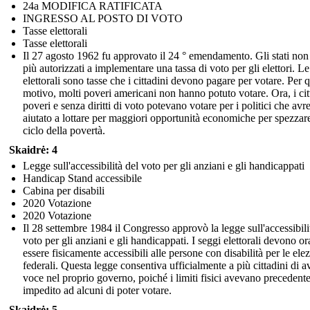
24a MODIFICA RATIFICATA
INGRESSO AL POSTO DI VOTO
Tasse elettorali
Tasse elettorali
Il 27 agosto 1962 fu approvato il 24 ° emendamento. Gli stati non
più autorizzati a implementare una tassa di voto per gli elettori. Le
elettorali sono tasse che i cittadini devono pagare per votare. Per 
motivo, molti poveri americani non hanno potuto votare. Ora, i cit
poveri e senza diritti di voto potevano votare per i politici che av
aiutato a lottare per maggiori opportunità economiche per spezzare
ciclo della povertà.
Skaidrė: 4
Legge sull'accessibilità del voto per gli anziani e gli handicappati
Handicap Stand accessibile
Cabina per disabili
2020 Votazione
2020 Votazione
Il 28 settembre 1984 il Congresso approvò la legge sull'accessibili
voto per gli anziani e gli handicappati. I seggi elettorali devono or
essere fisicamente accessibili alle persone con disabilità per le ele
federali. Questa legge consentiva ufficialmente a più cittadini di a
voce nel proprio governo, poiché i limiti fisici avevano preceden
impedito ad alcuni di poter votare.
Skaidrė: 5