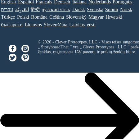
English
Español
Français
Deutsch
Italiana
Nederlands
Português
עברית
العَرَبِيَّة
हिन्दी
ру́сский язы́к
Dansk
Svenska
Suomi
Norsk
Türkçe
Polski
Româna
Ceština
Slovenský
Magyar
Hrvatski
български
Lietuvos
Slovenščina
Latvijas
eesti
© 2026 - Clever Prototypes, LLC - Visos teisės saugomo
„ StoryboardThat “ yra „
Clever Prototypes , LLC
“ prek
ženklas, registruotas JAV patentų ir prekių ženklų biure.