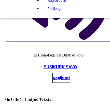
Registruotis
Prisijungti
SUSIKURK SAVO
Kopijuoti
Siužetinės Linijos Tekstas