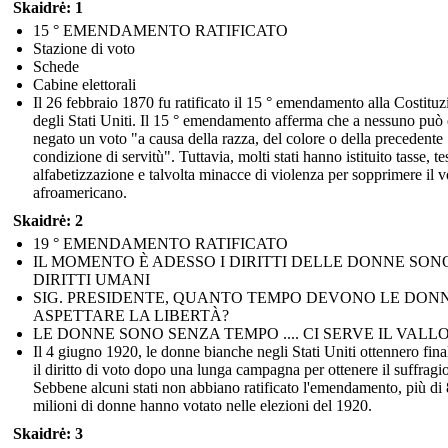
Skaidrė: 1
15 ° EMENDAMENTO RATIFICATO
Stazione di voto
Schede
Cabine elettorali
Il 26 febbraio 1870 fu ratificato il 15 ° emendamento alla Costitu
degli Stati Uniti. Il 15 ° emendamento afferma che a nessuno può 
negato un voto "a causa della razza, del colore o della precedente
condizione di servitù". Tuttavia, molti stati hanno istituito tasse, tes
alfabetizzazione e talvolta minacce di violenza per sopprimere il v
afroamericano.
Skaidrė: 2
19 ° EMENDAMENTO RATIFICATO
IL MOMENTO È ADESSO I DIRITTI DELLE DONNE SON
DIRITTI UMANI
SIG. PRESIDENTE, QUANTO TEMPO DEVONO LE DON
ASPETTARE LA LIBERTÀ?
LE DONNE SONO SENZA TEMPO .... CI SERVE IL VALL
Il 4 giugno 1920, le donne bianche negli Stati Uniti ottennero fin
il diritto di voto dopo una lunga campagna per ottenere il suffragio
Sebbene alcuni stati non abbiano ratificato l'emendamento, più di 
milioni di donne hanno votato nelle elezioni del 1920.
Skaidrė: 3