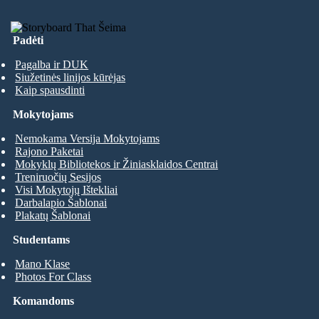
Padėti
Pagalba ir DUK
Siužetinės linijos kūrėjas
Kaip spausdinti
Mokytojams
Nemokama Versija Mokytojams
Rajono Paketai
Mokyklų Bibliotekos ir Žiniasklaidos Centrai
Treniruočių Sesijos
Visi Mokytojų Ištekliai
Darbalapio Šablonai
Plakatų Šablonai
Studentams
Mano Klase
Photos For Class
Komandoms