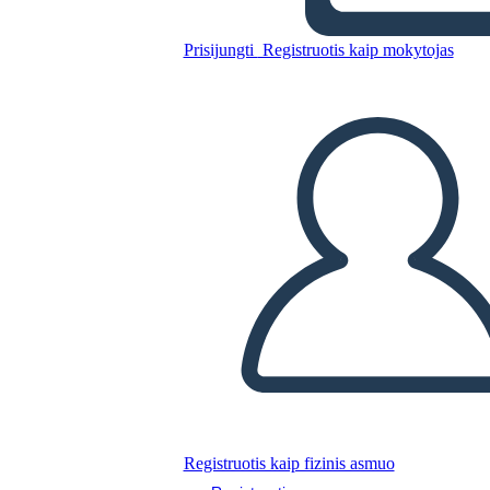
Prisijungti
Registruotis kaip mokytojas
Nukopijuokite šią siužetinę lentą
SUKURTI SIUŽETINĘ LENTĄ
PALEISTI SKAIDRIŲ DEMONSTRACIJĄ
SKAITYK MAN
Registruotis kaip fizinis asmuo