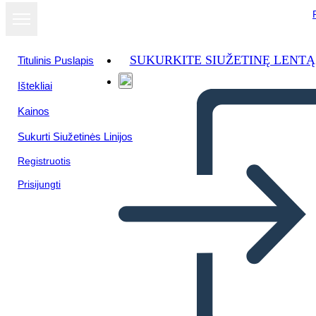
SUKURKITE SIUŽETINĘ LENTĄ
Titulinis Puslapis
Ištekliai
Kainos
Sukurti Siužetinės Linijos
Registruotis
Prisijungti
Cronologia dei Diritti di Voto