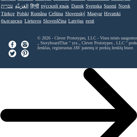
עברית
العَرَبِيَّة
हिन्दी
ру́сский язы́к
Dansk
Svenska
Suomi
Norsk
Türkçe
Polski
Româna
Ceština
Slovenský
Magyar
Hrvatski
български
Lietuvos
Slovenščina
Latvijas
eesti
© 2026 - Clever Prototypes, LLC - Visos teisės saugomo
„ StoryboardThat “ yra „
Clever Prototypes , LLC
“ prek
ženklas, registruotas JAV patentų ir prekių ženklų biure.