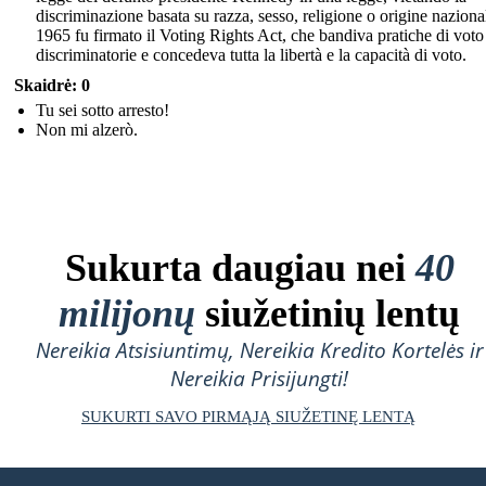
discriminazione basata su razza, sesso, religione o origine naziona
1965 fu firmato il Voting Rights Act, che bandiva pratiche di voto
discriminatorie e concedeva tutta la libertà e la capacità di voto.
Skaidrė: 0
Tu sei sotto arresto!
Non mi alzerò.
Sukurta daugiau nei
40
milijonų
siužetinių lentų
Nereikia Atsisiuntimų, Nereikia Kredito Kortelės ir
Nereikia Prisijungti!
SUKURTI SAVO PIRMĄJĄ SIUŽETINĘ LENTĄ