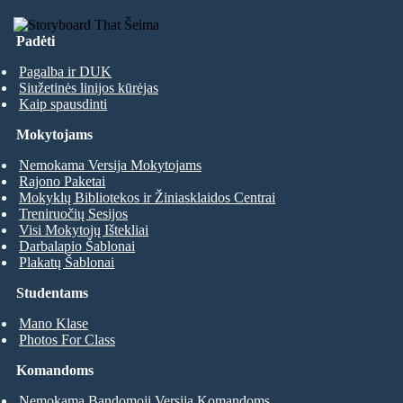
Padėti
Pagalba ir DUK
Siužetinės linijos kūrėjas
Kaip spausdinti
Mokytojams
Nemokama Versija Mokytojams
Rajono Paketai
Mokyklų Bibliotekos ir Žiniasklaidos Centrai
Treniruočių Sesijos
Visi Mokytojų Ištekliai
Darbalapio Šablonai
Plakatų Šablonai
Studentams
Mano Klase
Photos For Class
Komandoms
Nemokama Bandomoji Versija Komandoms