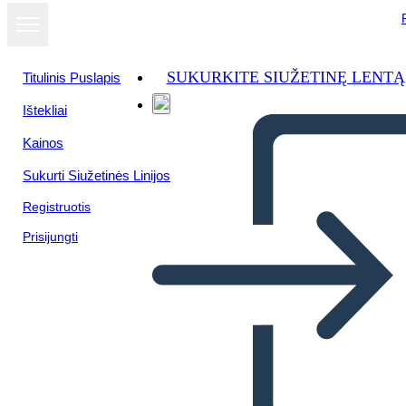
SUKURKITE SIUŽETINĘ LENTĄ
Titulinis Puslapis
Ištekliai
Kainos
Sukurti Siužetinės Linijos
Registruotis
Prisijungti