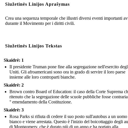
Siužetinės Linijos Aprašymas
Crea una sequenza temporale che illustri diversi eventi importanti a
durante il Movimento per i diritti civili.
Siužetinės Linijos Tekstas
Skaidrė: 1
Il presidente Truman pone fine alla segregazione nell'esercito degli
Uniti. Gli afroamericani sono ora in grado di servire il loro paese
insieme alle loro controparti bianche.
Skaidrė: 2
Brown contro Board of Education: il caso della Corte Suprema c
ritenuto che la segregazione delle scuole pubbliche fosse contraria
° emendamento della Costituzione.
Skaidrė: 3
Rosa Parks si rifiuta di cedere il suo posto sull'autobus a un uomo
bianco e viene arrestata. Questo è l'inizio del boicottaggio degli a
di Montgomery, che è durato più di un anno e ha portato alla