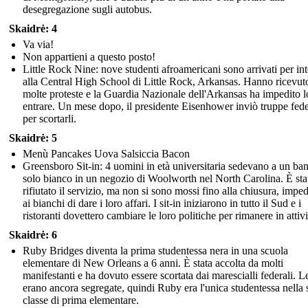
desegregazione sugli autobus.
Skaidrė: 4
Va via!
Non appartieni a questo posto!
Little Rock Nine: nove studenti afroamericani sono arrivati per int
alla Central High School di Little Rock, Arkansas. Hanno ricevut
molte proteste e la Guardia Nazionale dell'Arkansas ha impedito l
entrare. Un mese dopo, il presidente Eisenhower inviò truppe fede
per scortarli.
Skaidrė: 5
Menù Pancakes Uova Salsiccia Bacon
Greensboro Sit-in: 4 uomini in età universitaria sedevano a un ba
solo bianco in un negozio di Woolworth nel North Carolina. È sta
rifiutato il servizio, ma non si sono mossi fino alla chiusura, imp
ai bianchi di dare i loro affari. I sit-in iniziarono in tutto il Sud e i
ristoranti dovettero cambiare le loro politiche per rimanere in attivi
Skaidrė: 6
Ruby Bridges diventa la prima studentessa nera in una scuola
elementare di New Orleans a 6 anni. È stata accolta da molti
manifestanti e ha dovuto essere scortata dai marescialli federali. L
erano ancora segregate, quindi Ruby era l'unica studentessa nella 
classe di prima elementare.