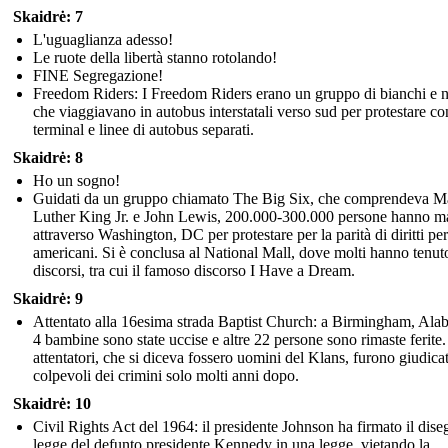
Skaidrė: 7
L'uguaglianza adesso!
Le ruote della libertà stanno rotolando!
FINE Segregazione!
Freedom Riders: I Freedom Riders erano un gruppo di bianchi e n
che viaggiavano in autobus interstatali verso sud per protestare co
terminal e linee di autobus separati.
Skaidrė: 8
Ho un sogno!
Guidati da un gruppo chiamato The Big Six, che comprendeva Ma
Luther King Jr. e John Lewis, 200.000-300.000 persone hanno ma
attraverso Washington, DC per protestare per la parità di diritti per
americani. Si è conclusa al National Mall, dove molti hanno tenut
discorsi, tra cui il famoso discorso I Have a Dream.
Skaidrė: 9
Attentato alla 16esima strada Baptist Church: a Birmingham, Ala
4 bambine sono state uccise e altre 22 persone sono rimaste ferite.
attentatori, che si diceva fossero uomini del Klans, furono giudicat
colpevoli dei crimini solo molti anni dopo.
Skaidrė: 10
Civil Rights Act del 1964: il presidente Johnson ha firmato il dise
legge del defunto presidente Kennedy in una legge, vietando la