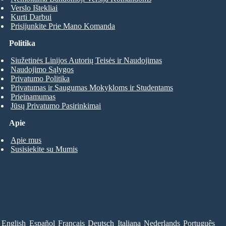
Verslo Ištekliai
Kurti Darbui
Prisijunkite Prie Mano Komanda
Politika
Siužetinės Linijos Autorių Teisės ir Naudojimas
Naudojimo Sąlygos
Privatumo Politika
Privatumas ir Saugumas Mokykloms ir Studentams
Prieinamumas
Jūsų Privatumo Pasirinkimai
Apie
Apie mus
Susisiekite su Mumis
English
Español
Français
Deutsch
Italiana
Nederlands
Português