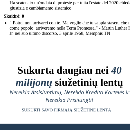
Ha scatenato un'ondata di proteste per tutta l'estate del 2020 chie
giustizia e cambiamento sistemico.
Skaidrė: 0
" Potrei non arrivarci con te. Ma voglio che tu sappia stasera che n
come popolo, arriveremo nella Terra Promessa." - Martin Luther 
Jr. nel suo ultimo discorso, 3 aprile 1968, Memphis TN
Sukurta daugiau nei
40
milijonų
siužetinių lentų
Nereikia Atsisiuntimų, Nereikia Kredito Kortelės ir
Nereikia Prisijungti!
SUKURTI SAVO PIRMĄJĄ SIUŽETINĘ LENTĄ