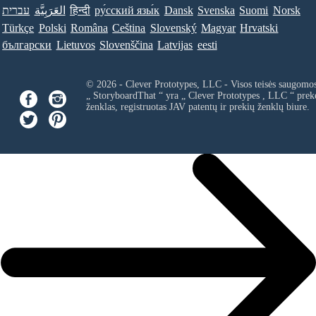
עברית
العَرَبِيَّة
हिन्दी
ру́сский язы́к
Dansk
Svenska
Suomi
Norsk
Türkçe
Polski
Româna
Ceština
Slovenský
Magyar
Hrvatski
български
Lietuvos
Slovenščina
Latvijas
eesti
© 2026 - Clever Prototypes, LLC - Visos teisės saugomo
„ StoryboardThat “ yra „
Clever Prototypes , LLC
“ prek
ženklas, registruotas JAV patentų ir prekių ženklų biure.