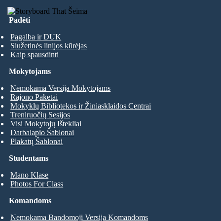
Padėti
Pagalba ir DUK
Siužetinės linijos kūrėjas
Kaip spausdinti
Mokytojams
Nemokama Versija Mokytojams
Rajono Paketai
Mokyklų Bibliotekos ir Žiniasklaidos Centrai
Treniruočių Sesijos
Visi Mokytojų Ištekliai
Darbalapio Šablonai
Plakatų Šablonai
Studentams
Mano Klase
Photos For Class
Komandoms
Nemokama Bandomoji Versija Komandoms