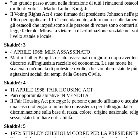
"un grande passo avanti nella rimozione di tutti i rimanenti ostacol
diritto di voto". - Martin Luther King, Jr.
Il Voting Rights Act è stato firmato dal presidente Johnson nell'ag
1965 per applicare il 15 ° emendamento, affermando esplicitamen
gli ostacoli che impediscono alle persone di votare sono contrari a
legge federale. Mirava a vietare la discriminazione razziale nel vo
livello statale e locale.
Skaidrė: 3
4 APRILE 1968: MLK ASSASSINATO
Martin Luther King Jr. è stato assassinato un giorno dopo aver te
discorso sull'ingiustizia razziale ed economica. La sua morte ha
scatenato un'ondata di proteste e rivolte, che sarebbero state le più
agitazioni sociali dai tempi della Guerra Civile.
Skaidrė: 4
11 APRILE 1968: FAIR HOUSING ACT
Pari opportunità abitative IN VENDITA
Il Fair Housing Act protegge le persone quando affittano o acquis
una casa o ottengono un mutuo o assistenza per l'alloggio dalla
discriminazione sulla base di razza, colore, origine nazionale, reli
sesso, stato familiare o disabilità.
Skaidrė: 5
1972: SHIRLEY CHISHOLM CORRE PER LA PRESIDENT