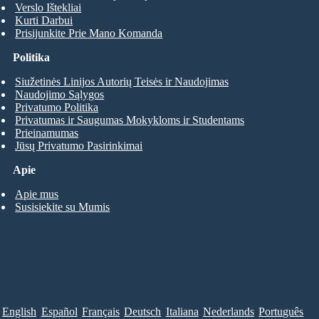
Verslo Ištekliai
Kurti Darbui
Prisijunkite Prie Mano Komanda
Politika
Siužetinės Linijos Autorių Teisės ir Naudojimas
Naudojimo Sąlygos
Privatumo Politika
Privatumas ir Saugumas Mokykloms ir Studentams
Prieinamumas
Jūsų Privatumo Pasirinkimai
Apie
Apie mus
Susisiekite su Mumis
English
Español
Français
Deutsch
Italiana
Nederlands
Português