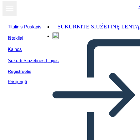
SUKURKITE SIUŽETINĘ LENTĄ
Titulinis Puslapis
Ištekliai
Kainos
Sukurti Siužetinės Linijos
Registruotis
Prisijungti