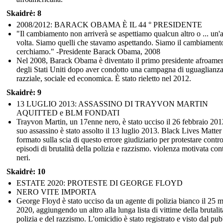
Skaidrė: 8
2008/2012: BARACK OBAMA È IL 44 ° PRESIDENTE
"Il cambiamento non arriverà se aspettiamo qualcun altro o ... un'a
volta. Siamo quelli che stavamo aspettando. Siamo il cambiament
cerchiamo." -Presidente Barack Obama, 2008
Nel 2008, Barack Obama è diventato il primo presidente afroame
degli Stati Uniti dopo aver condotto una campagna di uguaglianz
razziale, sociale ed economica. È stato rieletto nel 2012.
Skaidrė: 9
13 LUGLIO 2013: ASSASSINO DI TRAYVON MARTIN
AQUITTED e BLM FONDATI
Trayvon Martin, un 17enne nero, è stato ucciso il 26 febbraio 2012
suo assassino è stato assolto il 13 luglio 2013. Black Lives Matter 
formato sulla scia di questo errore giudiziario per protestare contro
episodi di brutalità della polizia e razzismo. violenza motivata cont
neri.
Skaidrė: 10
ESTATE 2020: PROTESTE DI GEORGE FLOYD
NERO VITE IMPORTA
George Floyd è stato ucciso da un agente di polizia bianco il 25 
2020, aggiungendo un altro alla lunga lista di vittime della brutalit
polizia e del razzismo. L'omicidio è stato registrato e visto dal pub