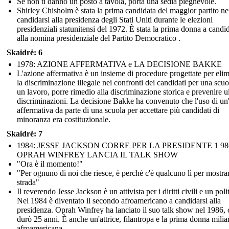
Se non ti danno un posto a tavola, porta una sedia pieghevole.
Shirley Chisholm è stata la prima candidata del maggior partito ne
candidarsi alla presidenza degli Stati Uniti durante le elezioni
presidenziali statunitensi del 1972. È stata la prima donna a candid
alla nomina presidenziale del Partito Democratico .
Skaidrė: 6
1978: AZIONE AFFERMATIVA e LA DECISIONE BAKKE
L'azione affermativa è un insieme di procedure progettate per eli
la discriminazione illegale nei confronti dei candidati per una scuo
un lavoro, porre rimedio alla discriminazione storica e prevenire ul
discriminazioni. La decisione Bakke ha convenuto che l'uso di un
affermativa da parte di una scuola per accettare più candidati di
minoranza era costituzionale.
Skaidrė: 7
1984: JESSE JACKSON CORRE PER LA PRESIDENTE 1 98
OPRAH WINFREY LANCIA IL TALK SHOW
"Ora è il momento!"
"Per ognuno di noi che riesce, è perché c'è qualcuno lì per mostrar
strada"
Il reverendo Jesse Jackson è un attivista per i diritti civili e un poli
Nel 1984 è diventato il secondo afroamericano a candidarsi alla
presidenza. Oprah Winfrey ha lanciato il suo talk show nel 1986, 
durò 25 anni. È anche un'attrice, filantropa e la prima donna milia
afroamericana.