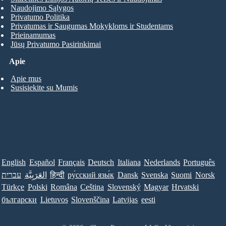
Naudojimo Sąlygos
Privatumo Politika
Privatumas ir Saugumas Mokykloms ir Studentams
Prieinamumas
Jūsų Privatumo Pasirinkimai
Apie
Apie mus
Susisiekite su Mumis
English
Español
Français
Deutsch
Italiana
Nederlands
Português
עברית
العَرَبِيَّة
हिन्दी
ру́сский язы́к
Dansk
Svenska
Suomi
Norsk
Türkçe
Polski
Româna
Ceština
Slovenský
Magyar
Hrvatski
български
Lietuvos
Slovenščina
Latvijas
eesti