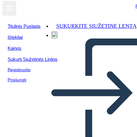
SUKURKITE SIUŽETINĘ LENTĄ
Titulinis Puslapis
Ištekliai
Kainos
Sukurti Siužetinės Linijos
Registruotis
Prisijungti
Fatti del Canada Day