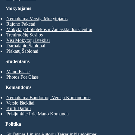
Mokytojams
Nemokama Versija Mokytojams
Rajono Paketai
Mokyklų Bibliotekos ir Žiniasklaidos Centrai
Treniruočių Sesijos
Visi Mokytojų Ištekliai
Darbalapio Šablonai
Plakatų Šablonai
Studentams
Mano Klase
Photos For Class
Komandoms
Nemokama Bandomoji Versija Komandoms
Verslo Ištekliai
Kurti Darbui
Prisijunkite Prie Mano Komanda
Politika
Siužetinės Linijos Autorių Teisės ir Naudojimas