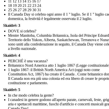
11 12 13 14 15 16 17
18 19 20 21 22 23 24
25 26 27 28 29 30 31
Il Canada Day si celebra ogni anno il 1 ° luglio. Se il 1 ° luglio ca
domenica, la festività è legalmente osservata il 2 luglio.
Skaidrė: 3
DOVE si celebra?
Mentre Manitoba, Columbia Britannica, Isola del Principe Edoard
Territorio dello Yukon, Alberta, Saskatchewan, Terranova e Nunav
sono uniti alla confederazione in seguito, il Canada Day viene cel
a livello nazionale.
Skaidrė: 4
PERCHÉ è una vacanza?
Britannico Nord America atto 1 luglio 1867 (Legge costituzionale
1 luglio 1867: il British North America Act (oggi noto come
Constitution Act, 1867) ha creato il Canada . Come britannico do
Il Canada non era più una colonia ed era libero di creare le proprie
costituzione e parlamento.
Skaidrė: 5
In che modo celebra la gente?
I canadesi in genere godono all'aperto parate, carnevali, feste, grig
aria e spettacoli marittime, fuochi d'artificio e concerti musicali gra
Canada Day!