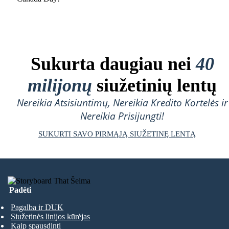
Sukurta daugiau nei
40
milijonų
siužetinių lentų
Nereikia Atsisiuntimų, Nereikia Kredito Kortelės ir
Nereikia Prisijungti!
SUKURTI SAVO PIRMĄJĄ SIUŽETINĘ LENTĄ
Padėti
Pagalba ir DUK
Siužetinės linijos kūrėjas
Kaip spausdinti