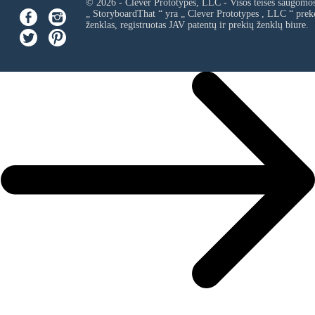
© 2026 - Clever Prototypes, LLC - Visos teisės saugomo
„ StoryboardThat “ yra „
Clever Prototypes , LLC
“ prek
ženklas, registruotas JAV patentų ir prekių ženklų biure.