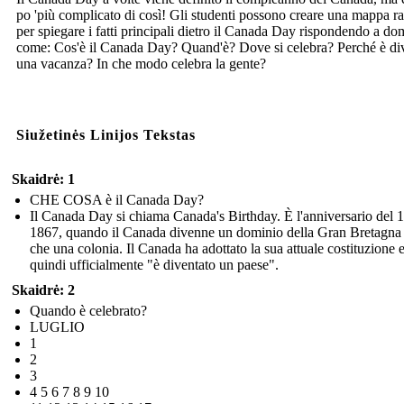
po 'più complicato di così! Gli studenti possono creare una mappa r
per spiegare i fatti principali dietro il Canada Day rispondendo a d
come: Cos'è il Canada Day? Quand'è? Dove si celebra? Perché è di
una vacanza? In che modo celebra la gente?
Siužetinės Linijos Tekstas
Skaidrė: 1
CHE COSA è il Canada Day?
Il Canada Day si chiama Canada's Birthday. È l'anniversario del 1
1867, quando il Canada divenne un dominio della Gran Bretagna
che una colonia. Il Canada ha adottato la sua attuale costituzione 
quindi ufficialmente "è diventato un paese".
Skaidrė: 2
Quando è celebrato?
LUGLIO
1
2
3
4 5 6 7 8 9 10