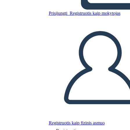
Prisijungti
Registruotis kaip mokytojas
Nukopijuokite šią siužetinę lentą
SUKURTI SIUŽETINĘ LENTĄ
PALEISTI SKAIDRIŲ DEMONSTRACIJĄ
SKAITYK MAN
Registruotis kaip fizinis asmuo