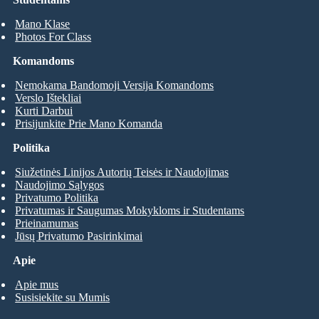
Mano Klase
Photos For Class
Komandoms
Nemokama Bandomoji Versija Komandoms
Verslo Ištekliai
Kurti Darbui
Prisijunkite Prie Mano Komanda
Politika
Siužetinės Linijos Autorių Teisės ir Naudojimas
Naudojimo Sąlygos
Privatumo Politika
Privatumas ir Saugumas Mokykloms ir Studentams
Prieinamumas
Jūsų Privatumo Pasirinkimai
Apie
Apie mus
Susisiekite su Mumis