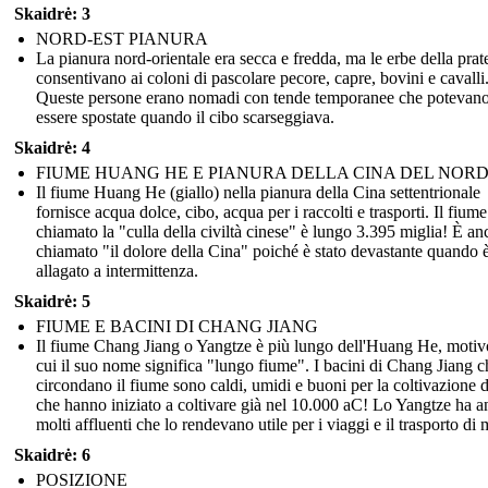
Skaidrė: 3
NORD-EST PIANURA
La pianura nord-orientale era secca e fredda, ma le erbe della prat
consentivano ai coloni di pascolare pecore, capre, bovini e cavalli
Queste persone erano nomadi con tende temporanee che potevan
essere spostate quando il cibo scarseggiava.
Skaidrė: 4
FIUME HUANG HE E PIANURA DELLA CINA DEL NOR
Il fiume Huang He (giallo) nella pianura della Cina settentrionale
fornisce acqua dolce, cibo, acqua per i raccolti e trasporti. Il fium
chiamato la "culla della civiltà cinese" è lungo 3.395 miglia! È an
chiamato "il dolore della Cina" poiché è stato devastante quando è
allagato a intermittenza.
Skaidrė: 5
FIUME E BACINI DI CHANG JIANG
Il fiume Chang Jiang o Yangtze è più lungo dell'Huang He, motiv
cui il suo nome significa "lungo fiume". I bacini di Chang Jiang c
circondano il fiume sono caldi, umidi e buoni per la coltivazione d
che hanno iniziato a coltivare già nel 10.000 aC! Lo Yangtze ha 
molti affluenti che lo rendevano utile per i viaggi e il trasporto di 
Skaidrė: 6
POSIZIONE