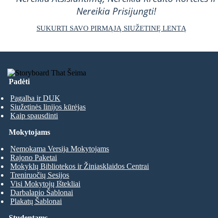
Nereikia Prisijungti!
SUKURTI SAVO PIRMĄJĄ SIUŽETINĘ LENTĄ
Padėti
Pagalba ir DUK
Siužetinės linijos kūrėjas
Kaip spausdinti
Mokytojams
Nemokama Versija Mokytojams
Rajono Paketai
Mokyklų Bibliotekos ir Žiniasklaidos Centrai
Treniruočių Sesijos
Visi Mokytojų Ištekliai
Darbalapio Šablonai
Plakatų Šablonai
Studentams