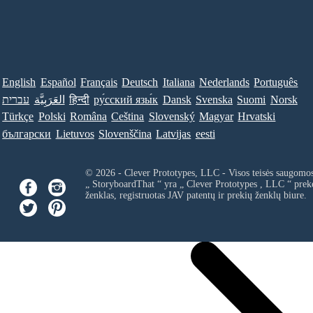
English
Español
Français
Deutsch
Italiana
Nederlands
Português
עברית
العَرَبِيَّة
हिन्दी
ру́сский язы́к
Dansk
Svenska
Suomi
Norsk
Türkçe
Polski
Româna
Ceština
Slovenský
Magyar
Hrvatski
български
Lietuvos
Slovenščina
Latvijas
eesti
© 2026 - Clever Prototypes, LLC - Visos teisės saugomo
„ StoryboardThat “ yra „
Clever Prototypes , LLC
“ prek
ženklas, registruotas JAV patentų ir prekių ženklų biure.