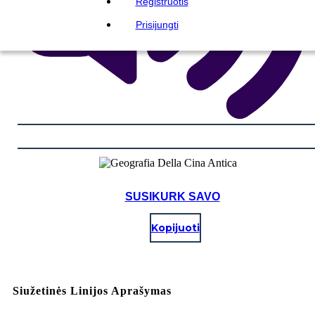
Registruotis
Prisijungti
SUSIKURK SAVO
Kopijuoti
Siužetinės Linijos Aprašymas