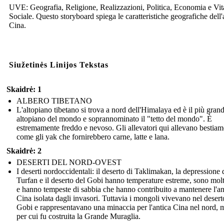
UVE: Geografia, Religione, Realizzazioni, Politica, Economia e Vit
Sociale. Questo storyboard spiega le caratteristiche geografiche dell'
Cina.
Siužetinės Linijos Tekstas
Skaidrė: 1
ALBERO TIBETANO
L'altopiano tibetano si trova a nord dell'Himalaya ed è il più gran
altopiano del mondo e soprannominato il "tetto del mondo". È
estremamente freddo e nevoso. Gli allevatori qui allevano bestiam
come gli yak che fornirebbero carne, latte e lana.
Skaidrė: 2
DESERTI DEL NORD-OVEST
I deserti nordoccidentali: il deserto di Taklimakan, la depressione 
Turfan e il deserto del Gobi hanno temperature estreme, sono molt
e hanno tempeste di sabbia che hanno contribuito a mantenere l'an
Cina isolata dagli invasori. Tuttavia i mongoli vivevano nel desert
Gobi e rappresentavano una minaccia per l'antica Cina nel nord, 
per cui fu costruita la Grande Muraglia.