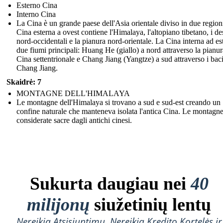
Esterno Cina
Interno Cina
La Cina è un grande paese dell'Asia orientale diviso in due regioni
Cina esterna a ovest contiene l'Himalaya, l'altopiano tibetano, i des
nord-occidentali e la pianura nord-orientale. La Cina interna ad es
due fiumi principali: Huang He (giallo) a nord attraverso la pianur
Cina settentrionale e Chang Jiang (Yangtze) a sud attraverso i baci
Chang Jiang.
Skaidrė: 7
MONTAGNE DELL'HIMALAYA
Le montagne dell'Himalaya si trovano a sud e sud-est creando un
confine naturale che manteneva isolata l'antica Cina. Le montagn
considerate sacre dagli antichi cinesi.
Sukurta daugiau nei
40
milijonų
siužetinių lentų
Nereikia Atsisiuntimų, Nereikia Kredito Kortelės ir