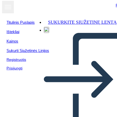
SUKURKITE SIUŽETINĘ LENTĄ
Titulinis Puslapis
Ištekliai
Kainos
Sukurti Siužetinės Linijos
Registruotis
Prisijungti