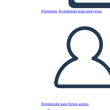
Geografia Della Cina Antica
Prisijungti
Registruotis kaip mokytojas
Nukopijuokite šią siužetinę lentą
SUKURTI SIUŽETINĘ LENTĄ
PALEISTI SKAIDRIŲ DEMONSTRACIJĄ
SKAITYK MAN
Registruotis kaip fizinis asmuo