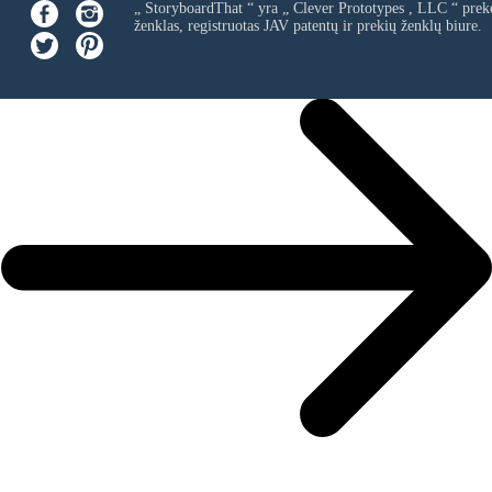
„ StoryboardThat “ yra „
Clever Prototypes , LLC
“ prek
ženklas, registruotas JAV patentų ir prekių ženklų biure.