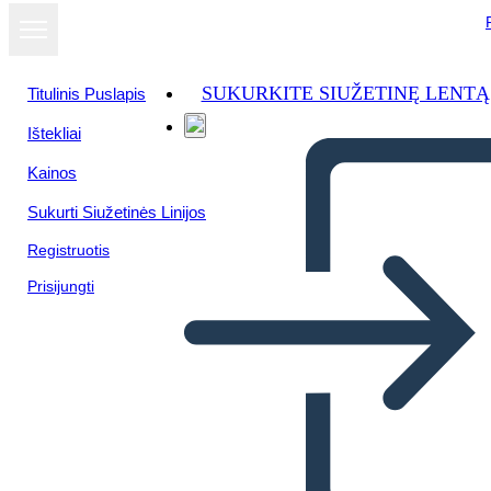
SUKURKITE SIUŽETINĘ LENTĄ
Titulinis Puslapis
Ištekliai
Kainos
Sukurti Siužetinės Linijos
Registruotis
Prisijungti