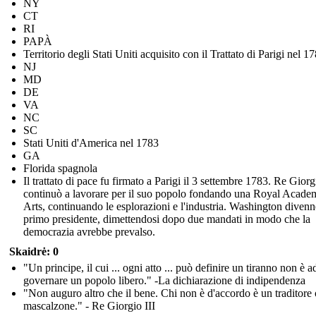
NY
CT
RI
PAPÀ
Territorio degli Stati Uniti acquisito con il Trattato di Parigi nel 1
NJ
MD
DE
VA
NC
SC
Stati Uniti d'America nel 1783
GA
Florida spagnola
Il trattato di pace fu firmato a Parigi il 3 settembre 1783. Re Giorg
continuò a lavorare per il suo popolo fondando una Royal Acade
Arts, continuando le esplorazioni e l'industria. Washington divenne
primo presidente, dimettendosi dopo due mandati in modo che la
democrazia avrebbe prevalso.
Skaidrė: 0
"Un principe, il cui ... ogni atto ... può definire un tiranno non è a
governare un popolo libero." -La dichiarazione di indipendenza
"Non auguro altro che il bene. Chi non è d'accordo è un traditore
mascalzone." - Re Giorgio III