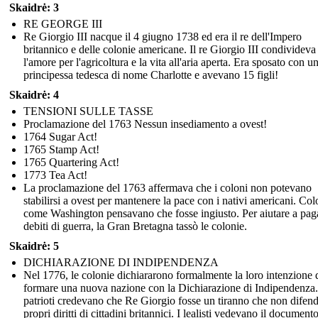
Skaidrė: 3
RE GEORGE III
Re Giorgio III nacque il 4 giugno 1738 ed era il re dell'Impero
britannico e delle colonie americane. Il re Giorgio III condivideva
l'amore per l'agricoltura e la vita all'aria aperta. Era sposato con u
principessa tedesca di nome Charlotte e avevano 15 figli!
Skaidrė: 4
TENSIONI SULLE TASSE
Proclamazione del 1763 Nessun insediamento a ovest!
1764 Sugar Act!
1765 Stamp Act!
1765 Quartering Act!
1773 Tea Act!
La proclamazione del 1763 affermava che i coloni non potevano
stabilirsi a ovest per mantenere la pace con i nativi americani. Col
come Washington pensavano che fosse ingiusto. Per aiutare a paga
debiti di guerra, la Gran Bretagna tassò le colonie.
Skaidrė: 5
DICHIARAZIONE DI INDIPENDENZA
Nel 1776, le colonie dichiararono formalmente la loro intenzione 
formare una nuova nazione con la Dichiarazione di Indipendenza.
patrioti credevano che Re Giorgio fosse un tiranno che non difend
propri diritti di cittadini britannici. I lealisti vedevano il documen