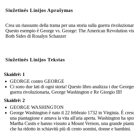
Siužetinės Linijos Aprašymas
Crea un riassunto della trama per una storia sulla guerra rivoluzionar
Questo esempio è George vs. George: The American Revolution vis
Both Sides di Rosalyn Schanzer
Siužetinės Linijos Tekstas
Skaidrė: 1
GEORGE contro GEORGE
Ci sono due lati di ogni storia! Questo libro analizza i due George
guerra rivoluzionaria, George Washington e Re Giorgio III!
Skaidrė: 2
GEORGE WASHINGTON
George Washington è nato il 22 febbraio 1732 in Virginia. È cresc
una piantagione e amava la vita all'aria aperta. Washington ha spo
Martha Custis e hanno vissuto a Mount Vernon, una grande piant
che ha ridotto in schiavitù più di cento uomini, donne e bambini.