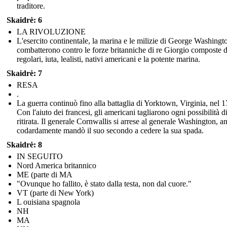
traditore.
Skaidrė: 6
LA RIVOLUZIONE
L'esercito continentale, la marina e le milizie di George Washingt
combatterono contro le forze britanniche di re Giorgio composte 
regolari, iuta, lealisti, nativi americani e la potente marina.
Skaidrė: 7
RESA
.
La guerra continuò fino alla battaglia di Yorktown, Virginia, nel 
Con l'aiuto dei francesi, gli americani tagliarono ogni possibilità d
ritirata. Il generale Cornwallis si arrese al generale Washington, a
codardamente mandò il suo secondo a cedere la sua spada.
Skaidrė: 8
IN SEGUITO
Nord America britannico
ME (parte di MA
"Ovunque ho fallito, è stato dalla testa, non dal cuore."
VT (parte di New York)
L ouisiana spagnola
NH
MA