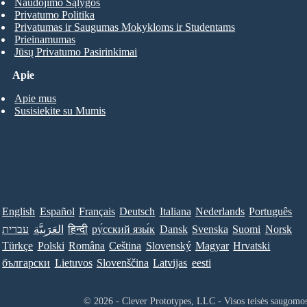
Naudojimo Sąlygos
Privatumo Politika
Privatumas ir Saugumas Mokykloms ir Studentams
Prieinamumas
Jūsų Privatumo Pasirinkimai
Apie
Apie mus
Susisiekite su Mumis
English
Español
Français
Deutsch
Italiana
Nederlands
Português
עברית
العَرَبِيَّة
हिन्दी
ру́сский язы́к
Dansk
Svenska
Suomi
Norsk
Türkçe
Polski
Româna
Ceština
Slovenský
Magyar
Hrvatski
български
Lietuvos
Slovenščina
Latvijas
eesti
© 2026 - Clever Prototypes, LLC - Visos teisės saugomo