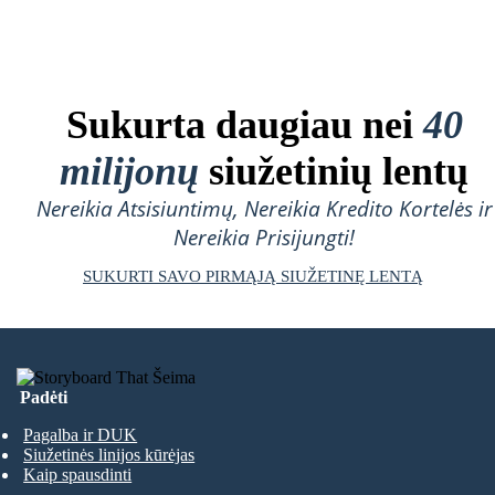
Sukurta daugiau nei
40
milijonų
siužetinių lentų
Nereikia Atsisiuntimų, Nereikia Kredito Kortelės ir
Nereikia Prisijungti!
SUKURTI SAVO PIRMĄJĄ SIUŽETINĘ LENTĄ
Padėti
Pagalba ir DUK
Siužetinės linijos kūrėjas
Kaip spausdinti