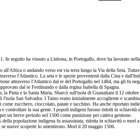
. In seguito ha vissuto a Lisbona, in Portogallo, dove ha lavorato nell
o all'Africa o andando verso est via terra lungo la Via della Seta. Tut
raverso l'Atlantico. La seta e le spezie provenienti dalla Cina e dall'In
one attraverso l'Atlantico dal re del Portogallo nel 1484, ma gli fu nega
 approvato dal re Ferdinando e dalla regina Isabella di Spagna.
, la Pinta e la Santa Maria. Sbarcò sull'isola di Guanahani il 12 ottob
 l'isola San Salvador. I Taino erano inizialmente accogliente e scambiat
come zucchero, cioccolato, patate e tacchino. Ha anche riportato indiet
a e controllare la sua gente. I popoli indigeni furono ridotti in schiavitù e
 per un breve periodo nel 1500 come punizione per cattiva gestione.
 della popolazione indigena fu assassinata, ridotta in schiavitù o morì 
he se nuove scoperte lo smentirono. Morì il 20 maggio 1506.