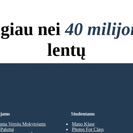
giau nei
40 milij
lentų
, Nereikia Kredito Kortelės ir
INĘ LENTĄ
jams
Studentams
ma Versija Mokytojams
Mano Klase
Paketai
Photos For Class