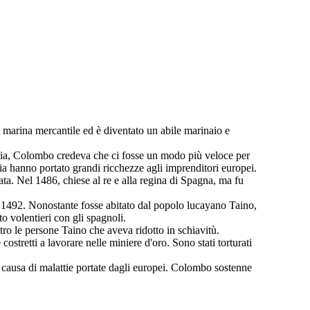
a marina mercantile ed è diventato un abile marinaio e
tavia, Colombo credeva che ci fosse un modo più veloce per
dia hanno portato grandi ricchezze agli imprenditori europei.
ta. Nel 1486, chiese al re e alla regina di Spagna, ma fu
re 1492. Nonostante fosse abitato dal popolo lucayano Taino,
o volentieri con gli spagnoli.
ro le persone Taino che aveva ridotto in schiavitù.
 costretti a lavorare nelle miniere d'oro. Sono stati torturati
a causa di malattie portate dagli europei. Colombo sostenne