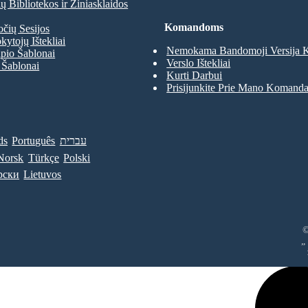
 Bibliotekos ir Žiniasklaidos
Komandoms
očių Sesijos
kytojų Ištekliai
Nemokama Bandomoji Versija
pio Šablonai
Verslo Ištekliai
 Šablonai
Kurti Darbui
Prisijunkite Prie Mano Komand
ds
Português
עברית
Norsk
Türkçe
Polski
рски
Lietuvos
©
„