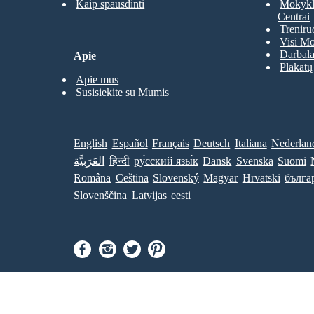
Kaip spausdinti
Mokyklų
Centrai
Treniru
Visi Mo
Darbala
Apie
Plakatų
Apie mus
Susisiekite su Mumis
English
Español
Français
Deutsch
Italiana
Nederlan
العَرَبِيَّة
हिन्दी
ру́сский язы́к
Dansk
Svenska
Suomi
Româna
Ceština
Slovenský
Magyar
Hrvatski
бълга
Slovenščina
Latvijas
eesti