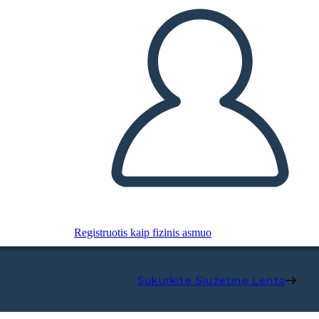
Registruotis kaip fizinis asmuo
Sukurkite Siužetinę Lentą