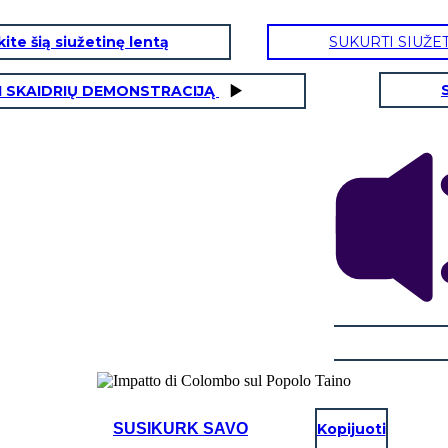
ite šią siužetinę lentą
SUKURTI SIUŽE
I SKAIDRIŲ DEMONSTRACIJĄ
SUSIKURK SAVO
Kopijuoti