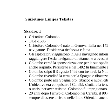
Siužetinės Linijos Tekstas
Skaidrė: 1
Cristoforo Colombo
1451-1506
Cristoforo Colombo è nato in Genova, Italia nel 1451
navigatore. Desiderava ricchezza e fama.
Gli esploratori viaggiarono in Asia navigando intorn
raggiungere l'Asia navigando direttamente a ovest att
Colombo cercò la sponsorizzazione per la sua spedizi
anche respinto. Persistette e nel 1492 fu finalmente
Colombo salpò il 3 agosto 1492 con tre navi: la Nina
Colombo rivendicò la terra per la Spagna e ribattezzò
Colombo portò alla Spagna oro, tabacco e nuovi cibi 
L'obiettivo era conquistare i Caraibi, sfruttare la terr
o uccisi per aver resistito. Colombo fu imprigionato
20 anni dopo l'arrivo di Colombo nei Caraibi, il 90%
sempre di essere arrivato nelle Indie Orientali, anc