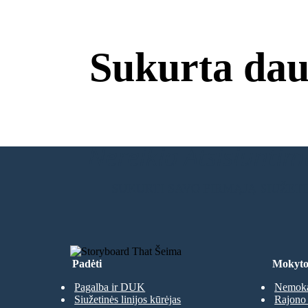
Sukurta dau
Nereikia Atsisiuntimų
SUKURTI SAVO PIRMĄJĄ SIUŽET
Padėti
Mokyto
Pagalba ir DUK
Nemoka
Siužetinės linijos kūrėjas
Rajono 