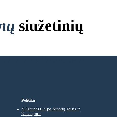
onų
siužetinių
 Nereikia Prisijungti!
Politika
Siužetinės Linijos Autorių Teisės ir
Naudojimas