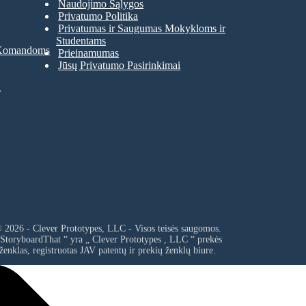
Naudojimo Sąlygos
Privatumo Politika
Privatumas ir Saugumas Mokykloms ir
Studentams
 Komandoms
Prieinamumas
Jūsų Privatumo Pasirinkimai
a
 2026 - Clever Prototypes, LLC - Visos teisės saugomos.
 StoryboardThat “ yra „
Clever Prototypes , LLC
“ prekės
ženklas, registruotas JAV patentų ir prekių ženklų biure.