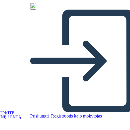
URKITE
Prisijungti
Registruotis kaip mokytojas
INĘ LENTĄ