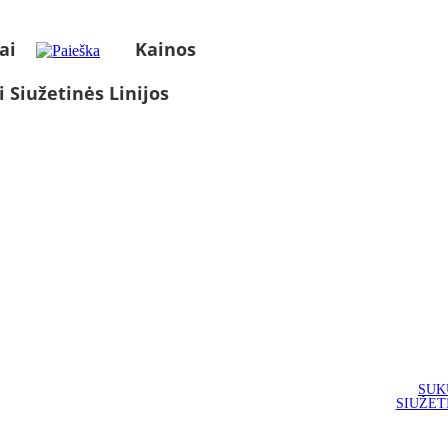
ai
Kainos
i Siužetinės Linijos
SUK
SIUŽET