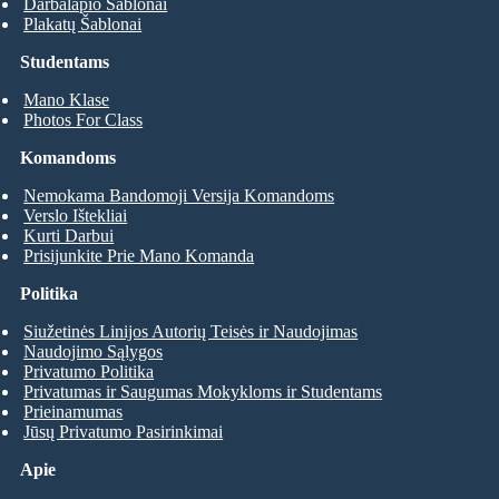
Darbalapio Šablonai
Plakatų Šablonai
Studentams
Mano Klase
Photos For Class
Komandoms
Nemokama Bandomoji Versija Komandoms
Verslo Ištekliai
Kurti Darbui
Prisijunkite Prie Mano Komanda
Politika
Siužetinės Linijos Autorių Teisės ir Naudojimas
Naudojimo Sąlygos
Privatumo Politika
Privatumas ir Saugumas Mokykloms ir Studentams
Prieinamumas
Jūsų Privatumo Pasirinkimai
Apie