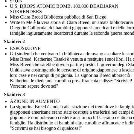
$ 0,03
U.S. DROPS ATOMIC BOMB, 100,000 DEADJAPAN
SURRENDERS
Miss Clara Breed Biblioteca pubblica di San Diego
Write to Me è la vera storia di Clara Breed, un'amata bibliotecaria
Diego in California, dei bambini giapponesi americani e delle loro
famiglie ingiustamente incarcerati durante la seconda guerra mond
Skaidrė: 2
ESPOSIZIONE
Gli studenti che venivano in biblioteca adoravano ascoltare le stor
Miss Breed. Katherine Tasaki è venuta a restituire i suoi libri. Ha 
Miss Breed che sarebbe dovuta partire presto. Il governo degli Sta
Uniti stava costringendo le persone di origine giapponese a lasciar
loro case e nei campi di prigionia. La signorina Breed abbracciò
Katherine, le diede una cartolina pre-affrancata e disse: "Scrivici!
Vorremo sapere dove sei".
Skaidrė: 3
AZIONE IN AUMENTO
La signorina Breed è andata alla stazione dei treni dove le famigli
giapponesi americane erano state costrette a trasferirsi nei campi d
prigionia e non potevano credere ai suoi occhi! C'erano centinaia 
famiglie. Ha distribuito ai bambini altre cartoline affrancate e indir
"Scrivimi se hai bisogno di qualcosa!"