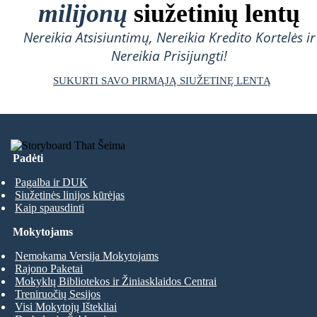
milijonų
siužetinių lentų
Nereikia Atsisiuntimų, Nereikia Kredito Kortelės ir
Nereikia Prisijungti!
SUKURTI SAVO PIRMĄJĄ SIUŽETINĘ LENTĄ
Padėti
Pagalba ir DUK
Siužetinės linijos kūrėjas
Kaip spausdinti
Mokytojams
Nemokama Versija Mokytojams
Rajono Paketai
Mokyklų Bibliotekos ir Žiniasklaidos Centrai
Treniruočių Sesijos
Visi Mokytojų Ištekliai