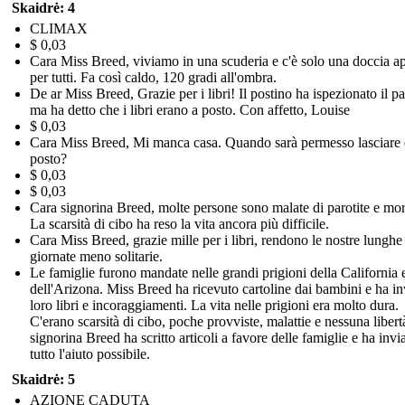
Skaidrė: 4
CLIMAX
$ 0,03
Cara Miss Breed, viviamo in una scuderia e c'è solo una doccia ap
per tutti. Fa così caldo, 120 gradi all'ombra.
De ar Miss Breed, Grazie per i libri! Il postino ha ispezionato il p
ma ha detto che i libri erano a posto. Con affetto, Louise
$ 0,03
Cara Miss Breed, Mi manca casa. Quando sarà permesso lasciare 
posto?
$ 0,03
$ 0,03
Cara signorina Breed, molte persone sono malate di parotite e mor
La scarsità di cibo ha reso la vita ancora più difficile.
Cara Miss Breed, grazie mille per i libri, rendono le nostre lunghe
giornate meno solitarie.
Le famiglie furono mandate nelle grandi prigioni della California 
dell'Arizona. Miss Breed ha ricevuto cartoline dai bambini e ha in
loro libri e incoraggiamenti. La vita nelle prigioni era molto dura.
C'erano scarsità di cibo, poche provviste, malattie e nessuna libert
signorina Breed ha scritto articoli a favore delle famiglie e ha invi
tutto l'aiuto possibile.
Skaidrė: 5
AZIONE CADUTA