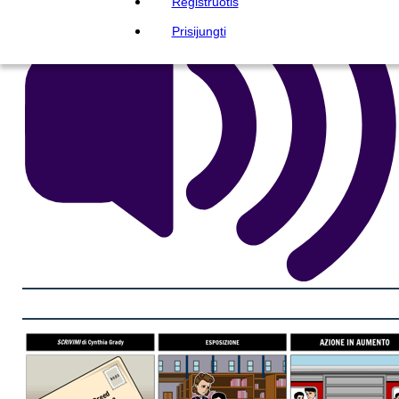
Registruotis
Prisijungti