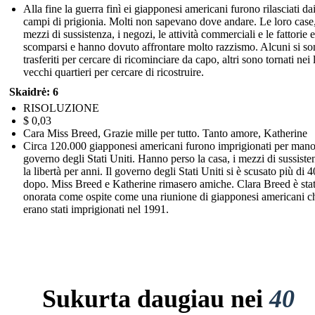
Alla fine la guerra finì ei giapponesi americani furono rilasciati da
campi di prigionia. Molti non sapevano dove andare. Le loro case,
mezzi di sussistenza, i negozi, le attività commerciali e le fattorie 
scomparsi e hanno dovuto affrontare molto razzismo. Alcuni si s
trasferiti per cercare di ricominciare da capo, altri sono tornati nei 
vecchi quartieri per cercare di ricostruire.
Skaidrė: 6
RISOLUZIONE
$ 0,03
Cara Miss Breed, Grazie mille per tutto. Tanto amore, Katherine
Circa 120.000 giapponesi americani furono imprigionati per mano
governo degli Stati Uniti. Hanno perso la casa, i mezzi di sussiste
la libertà per anni. Il governo degli Stati Uniti si è scusato più di 
dopo. Miss Breed e Katherine rimasero amiche. Clara Breed è sta
onorata come ospite come una riunione di giapponesi americani c
erano stati imprigionati nel 1991.
Sukurta daugiau nei
40