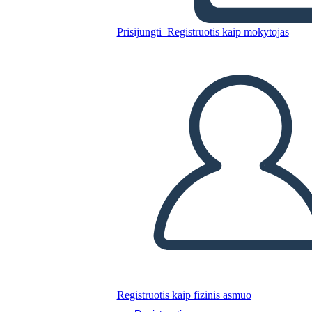
Prisijungti
Registruotis kaip mokytojas
Incarcerazione Americana
Giapponese Durante la
Seconda Guerra Mondiale:
Scr
Nukopijuokite šią siužetinę lentą
SUKURTI SIUŽETINĘ LENTĄ
PALEISTI SKAIDRIŲ DEMONSTRACIJĄ
SKAITYK MAN
Registruotis kaip fizinis asmuo