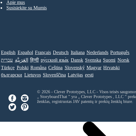
Apie mus
Susisiekite su Mumis
English
Español
Français
Deutsch
Italiana
Nederlands
Português
עברית
العَرَبِيَّة
हिन्दी
ру́сский язы́к
Dansk
Svenska
Suomi
Norsk
Türkçe
Polski
Româna
Ceština
Slovenský
Magyar
Hrvatski
български
Lietuvos
Slovenščina
Latvijas
eesti
© 2026 - Clever Prototypes, LLC - Visos teisės saugomo
„ StoryboardThat “ yra „
Clever Prototypes , LLC
“ prek
ženklas, registruotas JAV patentų ir prekių ženklų biure.