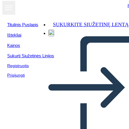
SUKURKITE SIUŽETINĘ LENTĄ
Titulinis Puslapis
Ištekliai
Žiūrėti kaip
Kainos
skaidrių
demonstraciją
Sukurti Siužetinės Linijos
Registruotis
Prisijungti