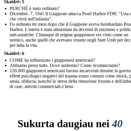
Skaidrė: 5
PERCHÉ è stato ordinato?
Dicembre. 7, 1941 Il Giappone attacca Pearl Harbor FDR: "Una 
che vivrà nell'infamia".
Fu ordinato tre mesi dopo che il Giappone aveva bombardato Pea
Harbor. L'isteria è stata alimentata da decenni di razzismo e politi
anti-asiatiche. Chiunque di origine giapponese era visto come un
nemico, anche quelli che avevano vissuto negli Stati Uniti per de
per tutta la vita.
Skaidrė: 6
COME ha influenzato i giapponesi americani?
Abbiamo perso tutto. Dove andremo? Come ricominciamo?
120.000 giapponesi americani furono incarcerati durante la guerra
effetti psicologici negativi del trauma erano comuni come shock, 
ansia, sfiducia, nonché lo stress della rimozione forzata e dell'ab
di case, attività commerciali e beni.
Sukurta daugiau nei
40