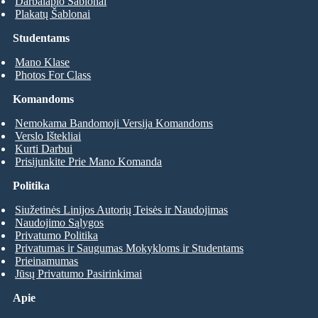
Darbalapio Šablonai
Plakatų Šablonai
Studentams
Mano Klase
Photos For Class
Komandoms
Nemokama Bandomoji Versija Komandoms
Verslo Ištekliai
Kurti Darbui
Prisijunkite Prie Mano Komanda
Politika
Siužetinės Linijos Autorių Teisės ir Naudojimas
Naudojimo Sąlygos
Privatumo Politika
Privatumas ir Saugumas Mokykloms ir Studentams
Prieinamumas
Jūsų Privatumo Pasirinkimai
Apie