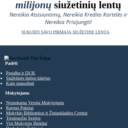
milijonų
siužetinių lentų
Nereikia Atsisiuntimų, Nereikia Kredito Kortelės ir
Nereikia Prisijungti!
SUKURTI SAVO PIRMĄJĄ SIUŽETINĘ LENTĄ
Padėti
Pagalba ir DUK
Siužetinės linijos kūrėjas
Kaip spausdinti
Mokytojams
Nemokama Versija Mokytojams
Rajono Paketai
Mokyklų Bibliotekos ir Žiniasklaidos Centrai
Treniruočių Sesijos
Visi Mokytojų Ištekliai