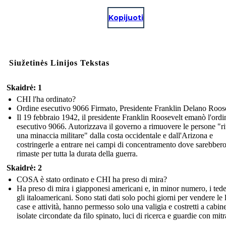
Kopijuoti
Siužetinės Linijos Tekstas
Skaidrė: 1
CHI l'ha ordinato?
Ordine esecutivo 9066 Firmato, Presidente Franklin Delano Roos
Il 19 febbraio 1942, il presidente Franklin Roosevelt emanò l'ordi
esecutivo 9066. Autorizzava il governo a rimuovere le persone "ri
una minaccia militare" dalla costa occidentale e dall'Arizona e
costringerle a entrare nei campi di concentramento dove sarebber
rimaste per tutta la durata della guerra.
Skaidrė: 2
COSA è stato ordinato e CHI ha preso di mira?
Ha preso di mira i giapponesi americani e, in minor numero, i tede
gli italoamericani. Sono stati dati solo pochi giorni per vendere le 
case e attività, hanno permesso solo una valigia e costretti a cabin
isolate circondate da filo spinato, luci di ricerca e guardie con mitr