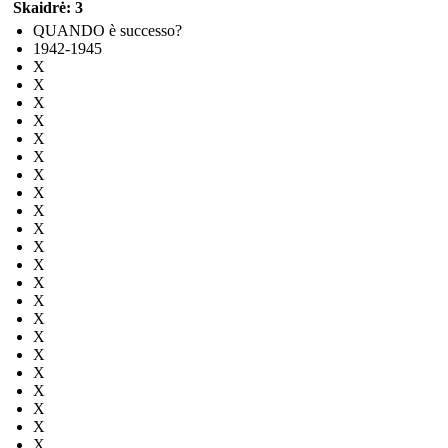
Skaidrė: 3
QUANDO è successo?
1942-1945
X
X
X
X
X
X
X
X
X
X
X
X
X
X
X
X
X
X
X
X
X
X