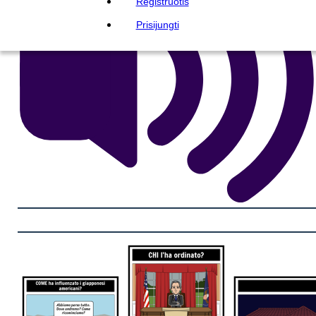
Registruotis
Prisijungti