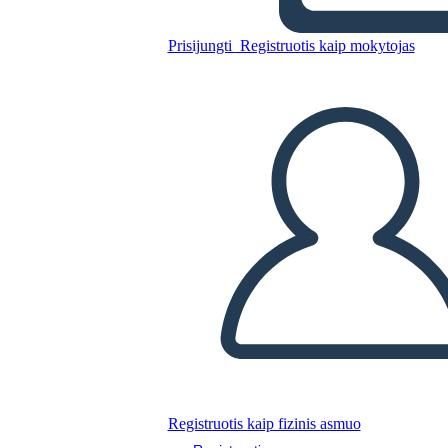
Prisijungti
Registruotis kaip mokytojas
Incarcerazione dei giapponesi
americani durante le 5W
della seconda guerra
Nukopijuokite šią siužetinę lentą
SUKURTI SIUŽETINĘ LENTĄ
PALEISTI SKAIDRIŲ DEMONSTRACIJĄ
SKAITYK MAN
Registruotis kaip fizinis asmuo