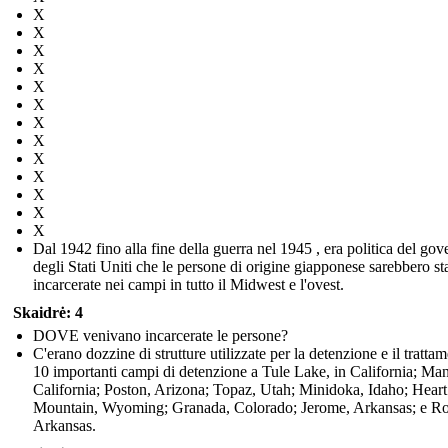
X
X
X
X
X
X
X
X
X
X
X
X
X
Dal 1942 fino alla fine della guerra nel 1945 , era politica del gov
degli Stati Uniti che le persone di origine giapponese sarebbero st
incarcerate nei campi in tutto il Midwest e l'ovest.
Skaidrė: 4
DOVE venivano incarcerate le persone?
C'erano dozzine di strutture utilizzate per la detenzione e il tratta
10 importanti campi di detenzione a Tule Lake, in California; Ma
California; Poston, Arizona; Topaz, Utah; Minidoka, Idaho; Heart
Mountain, Wyoming; Granada, Colorado; Jerome, Arkansas; e R
Arkansas.