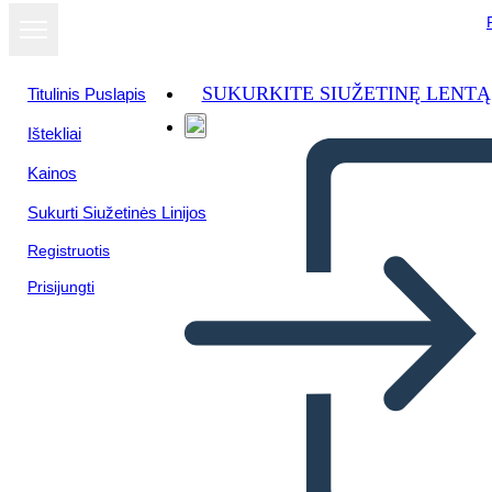
SUKURKITE SIUŽETINĘ LENTĄ
Titulinis Puslapis
Ištekliai
Žiūrėti kaip
Kainos
skaidrių
demonstraciją
Sukurti Siužetinės Linijos
Registruotis
Prisijungti