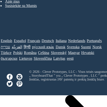
Apie mus
Susisiekite su Mumis
English
Español
Français
Deutsch
Italiana
Nederlands
Português
עברית
العَرَبِيَّة
हिन्दी
ру́сский язы́к
Dansk
Svenska
Suomi
Norsk
Türkçe
Polski
Româna
Ceština
Slovenský
Magyar
Hrvatski
български
Lietuvos
Slovenščina
Latvijas
eesti
© 2026 - Clever Prototypes, LLC - Visos teisės saugomo
„ StoryboardThat “ yra „
Clever Prototypes , LLC
“ prek
ženklas, registruotas JAV patentų ir prekių ženklų biure.