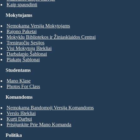
Kaip spausdinti
Mokytojams
Nemokama Versija Mokytojams
Rajono Paketai
Mokyklų Bibliotekos ir Žiniasklaidos Centrai
Treniruočių Sesijos
Visi Mokytojų Ištekliai
Darbalapio Šablonai
Plakatų Šablonai
Studentams
Mano Klase
Photos For Class
Komandoms
Nemokama Bandomoji Versija Komandoms
Verslo Ištekliai
Kurti Darbui
Prisijunkite Prie Mano Komanda
Politika