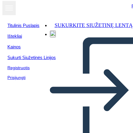
SUKURKITE SIUŽETINĘ LENTĄ
Titulinis Puslapis
Ištekliai
Kainos
Sukurti Siužetinės Linijos
Registruotis
Prisijungti
L'unico e Solo Ivan