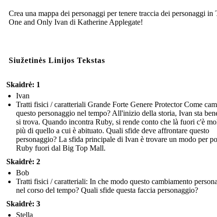
Crea una mappa dei personaggi per tenere traccia dei personaggi in
One and Only Ivan di Katherine Applegate!
Siužetinės Linijos Tekstas
Skaidrė: 1
Ivan
Tratti fisici / caratteriali Grande Forte Genere Protector Come ca
questo personaggio nel tempo? All'inizio della storia, Ivan sta be
si trova. Quando incontra Ruby, si rende conto che là fuori c'è mo
più di quello a cui è abituato. Quali sfide deve affrontare questo
personaggio? La sfida principale di Ivan è trovare un modo per po
Ruby fuori dal Big Top Mall.
Skaidrė: 2
Bob
Tratti fisici / caratteriali: In che modo questo cambiamento person
nel corso del tempo? Quali sfide questa faccia personaggio?
Skaidrė: 3
Stella