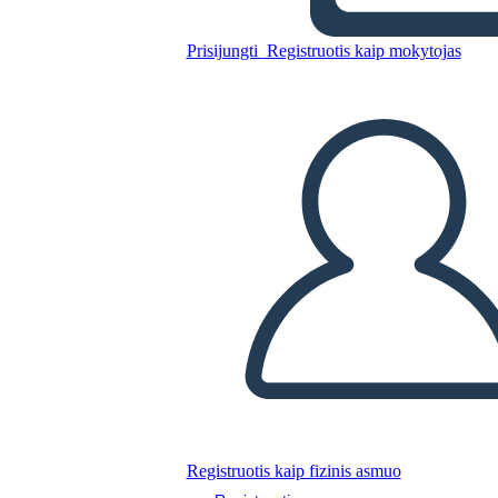
Character Map
Prisijungti
Registruotis kaip mokytojas
Nukopijuokite šią siužetinę lentą
SUKURTI SIUŽETINĘ LENTĄ
PALEISTI SKAIDRIŲ DEMONSTRACIJĄ
SKAITYK MAN
Registruotis kaip fizinis asmuo