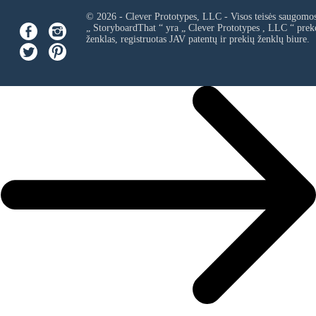
© 2026 - Clever Prototypes, LLC - Visos teisės saugomo
„ StoryboardThat “ yra „
Clever Prototypes , LLC
“ prek
ženklas, registruotas JAV patentų ir prekių ženklų biure.