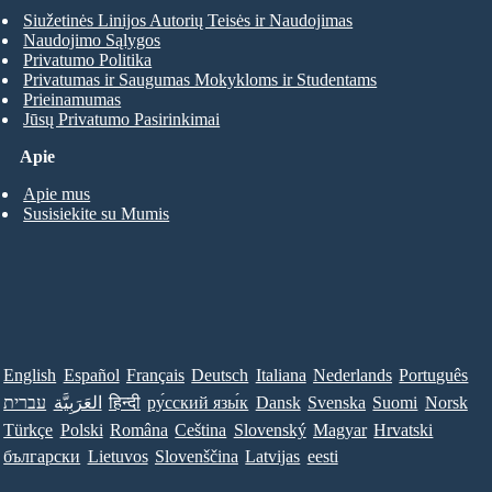
Siužetinės Linijos Autorių Teisės ir Naudojimas
Naudojimo Sąlygos
Privatumo Politika
Privatumas ir Saugumas Mokykloms ir Studentams
Prieinamumas
Jūsų Privatumo Pasirinkimai
Apie
Apie mus
Susisiekite su Mumis
English
Español
Français
Deutsch
Italiana
Nederlands
Português
עברית
العَرَبِيَّة
हिन्दी
ру́сский язы́к
Dansk
Svenska
Suomi
Norsk
Türkçe
Polski
Româna
Ceština
Slovenský
Magyar
Hrvatski
български
Lietuvos
Slovenščina
Latvijas
eesti