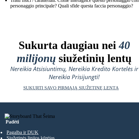
Tratti fisici / caratteriali: Come interagisce questo personaggio con 
personaggio principale? Quali sfide questa faccia personaggio?
Sukurta daugiau nei
40
milijonų
siužetinių lentų
Nereikia Atsisiuntimų, Nereikia Kredito Kortelės ir
Nereikia Prisijungti!
SUKURTI SAVO PIRMĄJĄ SIUŽETINĘ LENTĄ
Padėti
Pagalba ir DUK
Siužetinės linijos kūrėjas