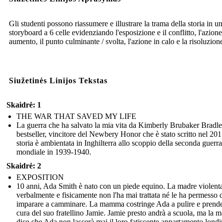
Gli studenti possono riassumere e illustrare la trama della storia in u
storyboard a 6 celle evidenziando l'esposizione e il conflitto, l'azione
aumento, il punto culminante / svolta, l'azione in calo e la risoluzion
Siužetinės Linijos Tekstas
Skaidrė: 1
THE WAR THAT SAVED MY LIFE
La guerra che ha salvato la mia vita da Kimberly Brubaker Bradl
bestseller, vincitore del Newbery Honor che è stato scritto nel 20
storia è ambientata in Inghilterra allo scoppio della seconda guerra
mondiale in 1939-1940.
Skaidrė: 2
EXPOSITION
10 anni, Ada Smith è nato con un piede equino. La madre violent
verbalmente e fisicamente non l'ha mai trattata né le ha permesso 
imparare a camminare. La mamma costringe Ada a pulire e prende
cura del suo fratellino Jamie. Jamie presto andrà a scuola, ma la
dice che Ada non lascerà mai il loro fatiscente appartamento londi