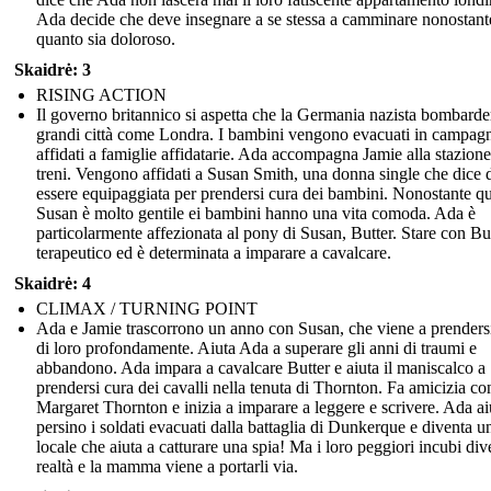
Ada decide che deve insegnare a se stessa a camminare nonostant
quanto sia doloroso.
Skaidrė: 3
RISING ACTION
Il governo britannico si aspetta che la Germania nazista bombarde
grandi città come Londra. I bambini vengono evacuati in campag
affidati a famiglie affidatarie. Ada accompagna Jamie alla stazione
treni. Vengono affidati a Susan Smith, una donna single che dice 
essere equipaggiata per prendersi cura dei bambini. Nonostante qu
Susan è molto gentile ei bambini hanno una vita comoda. Ada è
particolarmente affezionata al pony di Susan, Butter. Stare con Bu
terapeutico ed è determinata a imparare a cavalcare.
Skaidrė: 4
CLIMAX / TURNING POINT
Ada e Jamie trascorrono un anno con Susan, che viene a prenders
di loro profondamente. Aiuta Ada a superare gli anni di traumi e
abbandono. Ada impara a cavalcare Butter e aiuta il maniscalco a
prendersi cura dei cavalli nella tenuta di Thornton. Fa amicizia co
Margaret Thornton e inizia a imparare a leggere e scrivere. Ada ai
persino i soldati evacuati dalla battaglia di Dunkerque e diventa u
locale che aiuta a catturare una spia! Ma i loro peggiori incubi di
realtà e la mamma viene a portarli via.