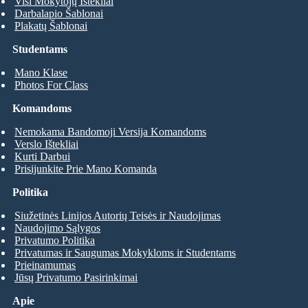
Visi Mokytojų Ištekliai
Darbalapio Šablonai
Plakatų Šablonai
Studentams
Mano Klase
Photos For Class
Komandoms
Nemokama Bandomoji Versija Komandoms
Verslo Ištekliai
Kurti Darbui
Prisijunkite Prie Mano Komanda
Politika
Siužetinės Linijos Autorių Teisės ir Naudojimas
Naudojimo Sąlygos
Privatumo Politika
Privatumas ir Saugumas Mokykloms ir Studentams
Prieinamumas
Jūsų Privatumo Pasirinkimai
Apie