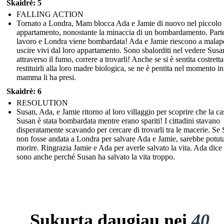
Skaidrė: 5
FALLING ACTION
Tornato a Londra, Mam blocca Ada e Jamie di nuovo nel piccolo
appartamento, nonostante la minaccia di un bombardamento. Part
lavoro e Londra viene bombardata! Ada e Jamie riescono a malap
uscire vivi dal loro appartamento. Sono sbalorditi nel vedere Susa
attraverso il fumo, correre a trovarli! Anche se si è sentita costretta
restituirli alla loro madre biologica, se ne è pentita nel momento in
mamma li ha presi.
Skaidrė: 6
RESOLUTION
Susan, Ada, e Jamie ritorno al loro villaggio per scoprire che la ca
Susan è stata bombardata mentre erano spariti! I cittadini stavano
disperatamente scavando per cercare di trovarli tra le macerie. Se
non fosse andata a Londra per salvare Ada e Jamie, sarebbe potut
morire. Ringrazia Jamie e Ada per averle salvato la vita. Ada dice
sono anche perché Susan ha salvato la vita troppo.
Sukurta daugiau nei
40