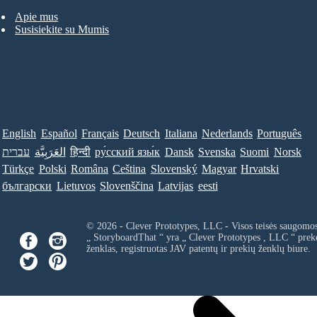
Apie mus
Susisiekite su Mumis
English
Español
Français
Deutsch
Italiana
Nederlands
Português
עברית
العَرَبِيَّة
हिन्दी
ру́сский язы́к
Dansk
Svenska
Suomi
Norsk
Türkçe
Polski
Româna
Ceština
Slovenský
Magyar
Hrvatski
български
Lietuvos
Slovenščina
Latvijas
eesti
© 2026 - Clever Prototypes, LLC - Visos teisės saugomo
„ StoryboardThat “ yra „
Clever Prototypes , LLC
“ prek
ženklas, registruotas JAV patentų ir prekių ženklų biure.