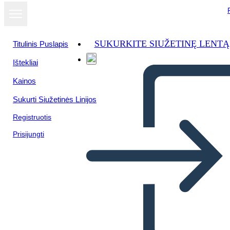
SUKURKITE SIUŽETINĘ LENTĄ
Titulinis Puslapis
Ištekliai
Kainos
Sukurti Siužetinės Linijos
Registruotis
Prisijungti