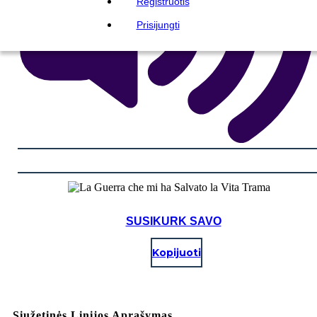
Registruotis
Prisijungti
SUSIKURK SAVO
Kopijuoti
Siužetinės Linijos Aprašymas