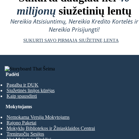
milijonų
siužetinių lentų
Nereikia Atsisiuntimų, Nereikia Kredito Kortelės ir
Nereikia Prisijungti!
SUKURTI SAVO PIRMĄJĄ SIUŽETINĘ LENTĄ
Padėti
Pagalba ir DUK
Siužetinės linijos kūrėjas
Kaip spausdinti
Mokytojams
Nemokama Versija Mokytojams
Rajono Paketai
Mokyklų Bibliotekos ir Žiniasklaidos Centrai
Treniruočių Sesijos