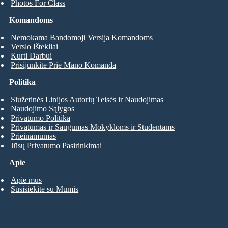
Photos For Class
Komandoms
Nemokama Bandomoji Versija Komandoms
Verslo Ištekliai
Kurti Darbui
Prisijunkite Prie Mano Komanda
Politika
Siužetinės Linijos Autorių Teisės ir Naudojimas
Naudojimo Sąlygos
Privatumo Politika
Privatumas ir Saugumas Mokykloms ir Studentams
Prieinamumas
Jūsų Privatumo Pasirinkimai
Apie
Apie mus
Susisiekite su Mumis