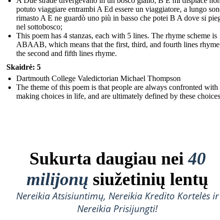
A Due strade divergevano in un bosco giallo, B E mi dispiace no
potuto viaggiare entrambi A Ed essere un viaggiatore, a lungo so
rimasto A E ne guardò uno più in basso che potei B A dove si pie
nel sottobosco;
This poem has 4 stanzas, each with 5 lines. The rhyme scheme is
ABAAB, which means that the first, third, and fourth lines rhyme
the second and fifth lines rhyme.
Skaidrė: 5
Dartmouth College Valedictorian Michael Thompson
The theme of this poem is that people are always confronted with
making choices in life, and are ultimately defined by these choices
Sukurta daugiau nei
40
milijonų
siužetinių lentų
Nereikia Atsisiuntimų, Nereikia Kredito Kortelės ir
Nereikia Prisijungti!