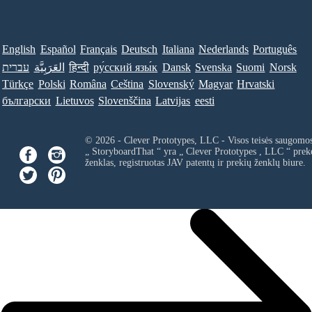
English
Español
Français
Deutsch
Italiana
Nederlands
Português
עברית
العَرَبِيَّة
हिन्दी
ру́сский язы́к
Dansk
Svenska
Suomi
Norsk
Türkçe
Polski
Româna
Ceština
Slovenský
Magyar
Hrvatski
български
Lietuvos
Slovenščina
Latvijas
eesti
© 2026 - Clever Prototypes, LLC - Visos teisės saugomo
„ StoryboardThat “ yra „
Clever Prototypes , LLC
“ prek
ženklas, registruotas JAV patentų ir prekių ženklų biure.