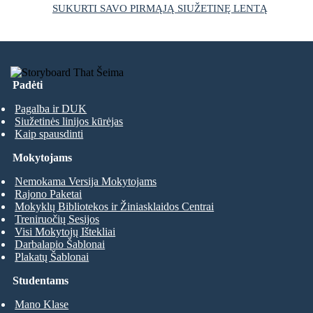
SUKURTI SAVO PIRMĄJĄ SIUŽETINĘ LENTĄ
Padėti
Pagalba ir DUK
Siužetinės linijos kūrėjas
Kaip spausdinti
Mokytojams
Nemokama Versija Mokytojams
Rajono Paketai
Mokyklų Bibliotekos ir Žiniasklaidos Centrai
Treniruočių Sesijos
Visi Mokytojų Ištekliai
Darbalapio Šablonai
Plakatų Šablonai
Studentams
Mano Klase