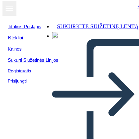
SUKURKITE SIUŽETINĘ LENTĄ
Titulinis Puslapis
Ištekliai
Kainos
Sukurti Siužetinės Linijos
Registruotis
Prisijungti
La Strada non Presa TWIST