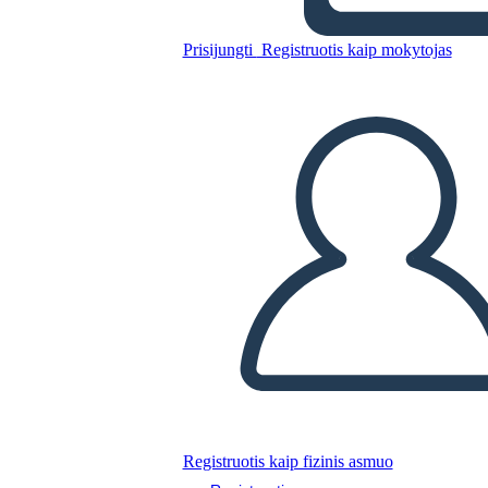
Prisijungti
Registruotis kaip mokytojas
Nukopijuokite šią siužetinę lentą
SUKURTI SIUŽETINĘ LENTĄ
PALEISTI SKAIDRIŲ DEMONSTRACIJĄ
SKAITYK MAN
Registruotis kaip fizinis asmuo