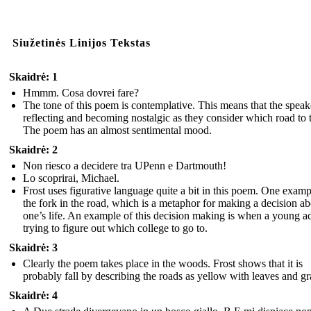
Siužetinės Linijos Tekstas
Skaidrė: 1
Hmmm. Cosa dovrei fare?
The tone of this poem is contemplative. This means that the speake
reflecting and becoming nostalgic as they consider which road to 
The poem has an almost sentimental mood.
Skaidrė: 2
Non riesco a decidere tra UPenn e Dartmouth!
Lo scoprirai, Michael.
Frost uses figurative language quite a bit in this poem. One examp
the fork in the road, which is a metaphor for making a decision a
one’s life. An example of this decision making is when a young ad
trying to figure out which college to go to.
Skaidrė: 3
Clearly the poem takes place in the woods. Frost shows that it is
probably fall by describing the roads as yellow with leaves and gr
Skaidrė: 4