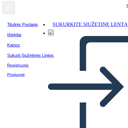
SUKURKITE SIUŽETINĘ LENTĄ
Titulinis Puslapis
Ištekliai
Kainos
Sukurti Siužetinės Linijos
Registruotis
Prisijungti