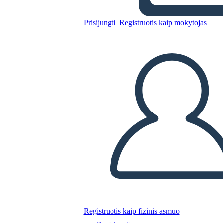
Little Rock Nine Timeline
Prisijungti
Registruotis kaip mokytojas
Nukopijuokite šią siužetinę lentą
SUKURTI SIUŽETINĘ LENTĄ
PALEISTI SKAIDRIŲ DEMONSTRACIJĄ
SKAITYK MAN
Registruotis kaip fizinis asmuo