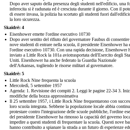
Dopo aver saputo della presenza degli studenti nell'edificio, una fo
inferocita si è radunata ed è cresciuta durante il giorno. Con il pot
di essere invasa, la polizia ha scortato gli studenti fuori dall'edifici
la loro sicurezza.
Skaidrė: 4
Eisenhower emette l'ordine esecutivo 10730
Dopo aver sentito del rifiuto del governatore Faubus di consentire
nove studenti di entrare nella scuola, il presidente Eisenhower ha
l'ordine esecutivo 10730. Con una rapida decisione, Eisenhower 
inviato a Little Rock la 101a aviotrasportata dell'Esercito degli Sta
Uniti. Eisenhower ha anche federato la Guardia Nazionale
dell'Arkansas, togliendo le risorse militari al governatore.
Skaidrė: 5
Little Rock Nine frequenta la scuola
Mercoledì, 5 settembre 1957
Agenda: 1. Revisione dei compiti 2. Leggi le pagine 22-34 3. Inizi
modifiche della bozza approssimativa
Il 25 settembre 1957, i Little Rock Nine frequentarono con succes
loro scuola integrata. Sebbene la popolazione locale abbia continu
protestare contro l'integrazione delle scuole pubbliche, l'ordine es
del presidente Eisenhower ha rimosso la capacità del governo loca
impedire a questi studenti di frequentare la scuola. Questi nove b
hanno contribuito a spianare la strada a un futuro di esperienze ed