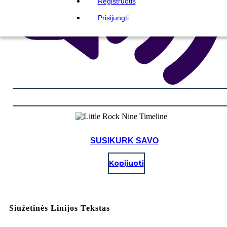
Registruotis
Prisijungti
SUSIKURK SAVO
Kopijuoti
Siužetinės Linijos Tekstas