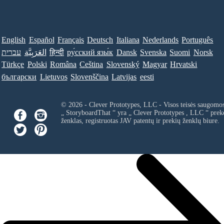
English
Español
Français
Deutsch
Italiana
Nederlands
Português
עברית
العَرَبِيَّة
हिन्दी
ру́сский язы́к
Dansk
Svenska
Suomi
Norsk
Türkçe
Polski
Româna
Ceština
Slovenský
Magyar
Hrvatski
български
Lietuvos
Slovenščina
Latvijas
eesti
© 2026 - Clever Prototypes, LLC - Visos teisės saugomo
„ StoryboardThat “ yra „
Clever Prototypes , LLC
“ prek
ženklas, registruotas JAV patentų ir prekių ženklų biure.