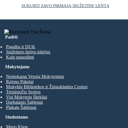
SUKURTI SAVO PIRMĄJĄ SIUŽETINĘ LENTĄ
Padėti
Pagalba ir DUK
Siužetinės linijos kūrėjas
Kaip spausdinti
Mokytojams
Nemokama Versija Mokytojams
Rajono Paketai
Mokyklų Bibliotekos ir Žiniasklaidos Centrai
Treniruočių Sesijos
Visi Mokytojų Ištekliai
Darbalapio Šablonai
Plakatų Šablonai
Studentams
Mano Klase