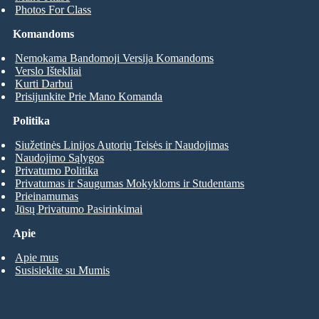
Photos For Class
Komandoms
Nemokama Bandomoji Versija Komandoms
Verslo Ištekliai
Kurti Darbui
Prisijunkite Prie Mano Komanda
Politika
Siužetinės Linijos Autorių Teisės ir Naudojimas
Naudojimo Sąlygos
Privatumo Politika
Privatumas ir Saugumas Mokykloms ir Studentams
Prieinamumas
Jūsų Privatumo Pasirinkimai
Apie
Apie mus
Susisiekite su Mumis