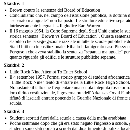
Skaidrė: 1
Brown contro la sentenza del Board of Education
Concludiamo che, nel campo dell'istruzione pubblica, la dottrina d
"separato ma uguale" non ha posto. Le strutture educative separat
intrinsecamente ineguali . - Il giudice Earl Warren
Il 16 maggio 1954, la Corte Suprema degli Stati Uniti emise la su
storica sentenza "Brown vs Board of Education". Questa sentenz
stabilito che la segregazione razziale in tutte le scuole pubbliche d
Stati Uniti era incostituzionale. Ribaltò il famigerato caso Plessy 
Ferguson che aveva stabilito la sentenza "separata ma uguale" per
quanto riguarda gli edifici e le strutture pubbliche separate.
Skaidrė: 2
Little Rock Nine Attempt To Enter School
Il 4 settembre 1957, l'ormai storico gruppo di studenti afroamerica
"Little Rock Nine" tentò di entrare nella Little Rock High School.
Nonostante il fatto che frequentare una scuola integrata fosse orm
loro diritto costituzionale, il governatore dell'Arkansas Orval Faub
rifiutò di lasciarli entrare ponendo la Guardia Nazionale di fronte a
scuola.
Skaidrė: 3
Studenti scortati fuori dalla scuola a causa della mafia arrabbiata
Poche settimane dopo che gli era stato negato l'ingresso a scuola, 
studenti sono stati portati a scuola dal dipartimento di polizia local