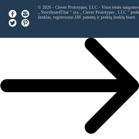
© 2026 - Clever Prototypes, LLC - Visos teisės saugomo
„ StoryboardThat “ yra „
Clever Prototypes , LLC
“ prek
ženklas, registruotas JAV patentų ir prekių ženklų biure.