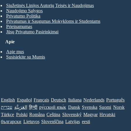
Siužetinės Linijos Autorių Teisės ir Naudojimas
Naudojimo Sąlygos
Privatumo Politika
Privatumas ir Saugumas Mokykloms ir Studentams
Prieinamumas
Jūsų Privatumo Pasirinkimai
Apie
Apie mus
Susisiekite su Mumis
English
Español
Français
Deutsch
Italiana
Nederlands
Português
עברית
العَرَبِيَّة
हिन्दी
ру́сский язы́к
Dansk
Svenska
Suomi
Norsk
Türkçe
Polski
Româna
Ceština
Slovenský
Magyar
Hrvatski
български
Lietuvos
Slovenščina
Latvijas
eesti