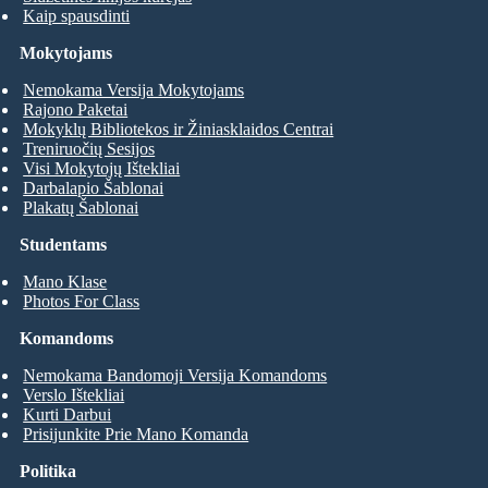
Kaip spausdinti
Mokytojams
Nemokama Versija Mokytojams
Rajono Paketai
Mokyklų Bibliotekos ir Žiniasklaidos Centrai
Treniruočių Sesijos
Visi Mokytojų Ištekliai
Darbalapio Šablonai
Plakatų Šablonai
Studentams
Mano Klase
Photos For Class
Komandoms
Nemokama Bandomoji Versija Komandoms
Verslo Ištekliai
Kurti Darbui
Prisijunkite Prie Mano Komanda
Politika