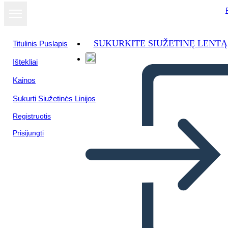
SUKURKITE SIUŽETINĘ LENTĄ
Titulinis Puslapis
Ištekliai
Kainos
Sukurti Siužetinės Linijos
Registruotis
Prisijungti
Mappa dei Caratteri di