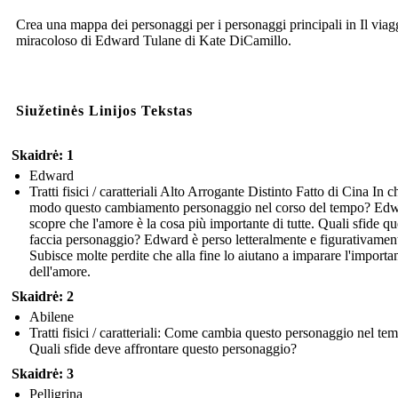
Crea una mappa dei personaggi per i personaggi principali in Il viag
miracoloso di Edward Tulane di Kate DiCamillo.
Siužetinės Linijos Tekstas
Skaidrė: 1
Edward
Tratti fisici / caratteriali Alto Arrogante Distinto Fatto di Cina In c
modo questo cambiamento personaggio nel corso del tempo? Ed
scopre che l'amore è la cosa più importante di tutte. Quali sfide qu
faccia personaggio? Edward è perso letteralmente e figurativamen
Subisce molte perdite che alla fine lo aiutano a imparare l'importa
dell'amore.
Skaidrė: 2
Abilene
Tratti fisici / caratteriali: Come cambia questo personaggio nel te
Quali sfide deve affrontare questo personaggio?
Skaidrė: 3
Pelligrina