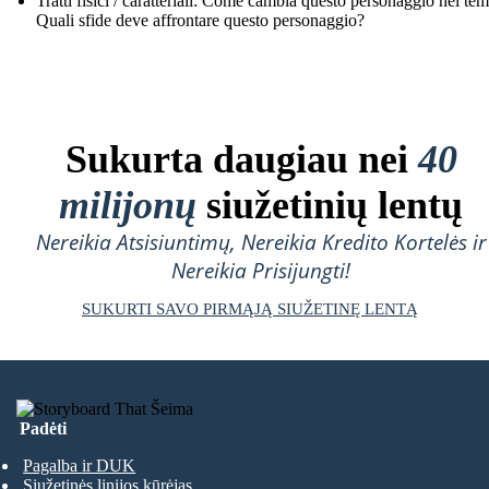
Tratti fisici / caratteriali: Come cambia questo personaggio nel te
Quali sfide deve affrontare questo personaggio?
Sukurta daugiau nei
40
milijonų
siužetinių lentų
Nereikia Atsisiuntimų, Nereikia Kredito Kortelės ir
Nereikia Prisijungti!
SUKURTI SAVO PIRMĄJĄ SIUŽETINĘ LENTĄ
Padėti
Pagalba ir DUK
Siužetinės linijos kūrėjas