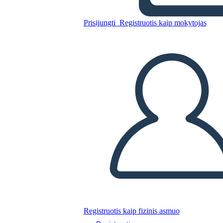
Edward Tulane
Prisijungti
Registruotis kaip mokytojas
Nukopijuokite šią siužetinę lentą
SUKURTI SIUŽETINĘ LENTĄ
PALEISTI SKAIDRIŲ DEMONSTRACIJĄ
SKAITYK MAN
Registruotis kaip fizinis asmuo