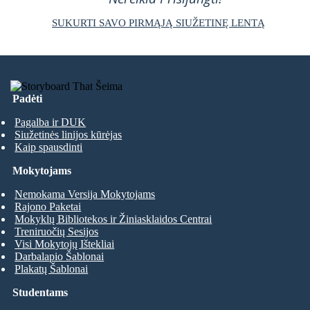
SUKURTI SAVO PIRMĄJĄ SIUŽETINĘ LENTĄ
Padėti
Pagalba ir DUK
Siužetinės linijos kūrėjas
Kaip spausdinti
Mokytojams
Nemokama Versija Mokytojams
Rajono Paketai
Mokyklų Bibliotekos ir Žiniasklaidos Centrai
Treniruočių Sesijos
Visi Mokytojų Ištekliai
Darbalapio Šablonai
Plakatų Šablonai
Studentams