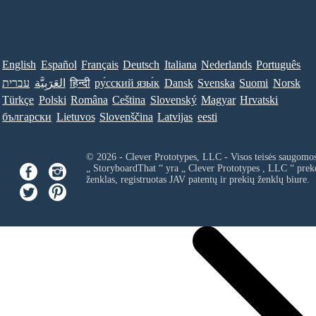
English
Español
Français
Deutsch
Italiana
Nederlands
Português
עברית
العَرَبِيَّة
हिन्दी
ру́сский язы́к
Dansk
Svenska
Suomi
Norsk
Türkçe
Polski
Româna
Ceština
Slovenský
Magyar
Hrvatski
български
Lietuvos
Slovenščina
Latvijas
eesti
© 2026 - Clever Prototypes, LLC - Visos teisės saugomo
„ StoryboardThat “ yra „
Clever Prototypes , LLC
“ prek
ženklas, registruotas JAV patentų ir prekių ženklų biure.