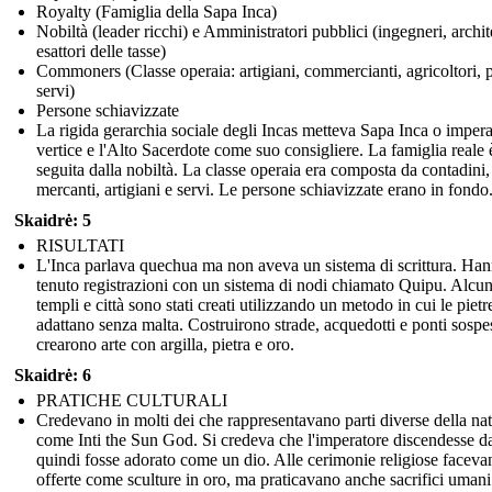
Royalty (Famiglia della Sapa Inca)
Nobiltà (leader ricchi) e Amministratori pubblici (ingegneri, archite
esattori delle tasse)
Commoners (Classe operaia: artigiani, commercianti, agricoltori, p
servi)
Persone schiavizzate
La rigida gerarchia sociale degli Incas metteva Sapa Inca o impera
vertice e l'Alto Sacerdote come suo consigliere. La famiglia reale è
seguita dalla nobiltà. La classe operaia era composta da contadini,
mercanti, artigiani e servi. Le persone schiavizzate erano in fondo
Skaidrė: 5
RISULTATI
L'Inca parlava quechua ma non aveva un sistema di scrittura. Ha
tenuto registrazioni con un sistema di nodi chiamato Quipu. Alcun
templi e città sono stati creati utilizzando un metodo in cui le pietre
adattano senza malta. Costruirono strade, acquedotti e ponti sospe
crearono arte con argilla, pietra e oro.
Skaidrė: 6
PRATICHE CULTURALI
Credevano in molti dei che rappresentavano parti diverse della nat
come Inti the Sun God. Si credeva che l'imperatore discendesse da
quindi fosse adorato come un dio. Alle cerimonie religiose faceva
offerte come sculture in oro, ma praticavano anche sacrifici umani