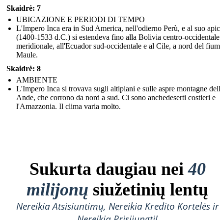
Skaidrė: 7
UBICAZIONE E PERIODI DI TEMPO
L'Impero Inca era in Sud America, nell'odierno Perù, e al suo api
(1400-1533 d.C.) si estendeva fino alla Bolivia centro-occidentale
meridionale, all'Ecuador sud-occidentale e al Cile, a nord del fiu
Maule.
Skaidrė: 8
AMBIENTE
L'Impero Inca si trovava sugli altipiani e sulle aspre montagne del
Ande, che corrono da nord a sud. Ci sono anchedeserti costieri e
l'Amazzonia. Il clima varia molto.
Sukurta daugiau nei
40
milijonų
siužetinių lentų
Nereikia Atsisiuntimų, Nereikia Kredito Kortelės ir
Nereikia Prisijungti!