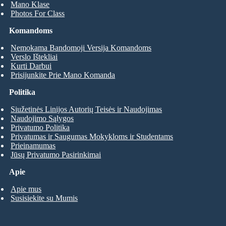
Mano Klase
Photos For Class
Komandoms
Nemokama Bandomoji Versija Komandoms
Verslo Ištekliai
Kurti Darbui
Prisijunkite Prie Mano Komanda
Politika
Siužetinės Linijos Autorių Teisės ir Naudojimas
Naudojimo Sąlygos
Privatumo Politika
Privatumas ir Saugumas Mokykloms ir Studentams
Prieinamumas
Jūsų Privatumo Pasirinkimai
Apie
Apie mus
Susisiekite su Mumis