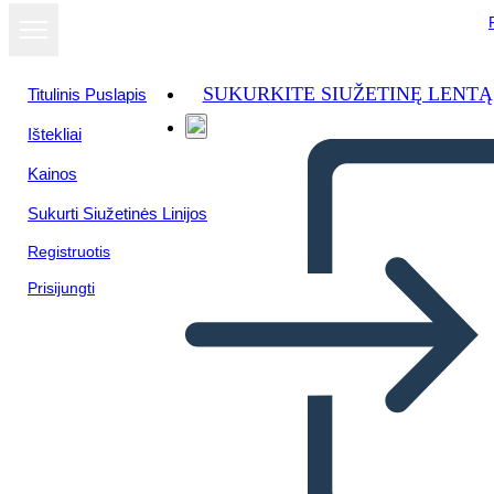
SUKURKITE SIUŽETINĘ LENTĄ
Titulinis Puslapis
Ištekliai
Kainos
Sukurti Siužetinės Linijos
Registruotis
Prisijungti