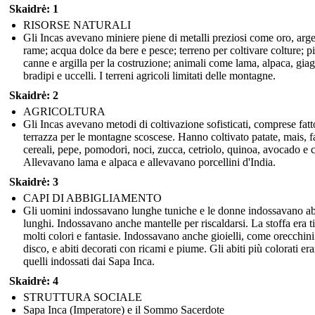
Skaidrė: 1
RISORSE NATURALI
Gli Incas avevano miniere piene di metalli preziosi come oro, arg
rame; acqua dolce da bere e pesce; terreno per coltivare colture; pi
canne e argilla per la costruzione; animali come lama, alpaca, giag
bradipi e uccelli. I terreni agricoli limitati delle montagne.
Skaidrė: 2
AGRICOLTURA
Gli Incas avevano metodi di coltivazione sofisticati, comprese fatt
terrazza per le montagne scoscese. Hanno coltivato patate, mais, fa
cereali, pepe, pomodori, noci, zucca, cetriolo, quinoa, avocado e 
Allevavano lama e alpaca e allevavano porcellini d'India.
Skaidrė: 3
CAPI DI ABBIGLIAMENTO
Gli uomini indossavano lunghe tuniche e le donne indossavano ab
lunghi. Indossavano anche mantelle per riscaldarsi. La stoffa era ti
molti colori e fantasie. Indossavano anche gioielli, come orecchini
disco, e abiti decorati con ricami e piume. Gli abiti più colorati er
quelli indossati dai Sapa Inca.
Skaidrė: 4
STRUTTURA SOCIALE
Sapa Inca (Imperatore) e il Sommo Sacerdote