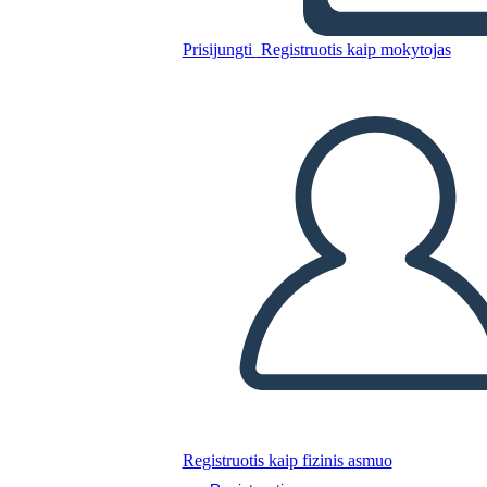
Mappa di Inca Spider
Prisijungti
Registruotis kaip mokytojas
Nukopijuokite šią siužetinę lentą
SUKURTI SIUŽETINĘ LENTĄ
PALEISTI SKAIDRIŲ DEMONSTRACIJĄ
SKAITYK MAN
Registruotis kaip fizinis asmuo