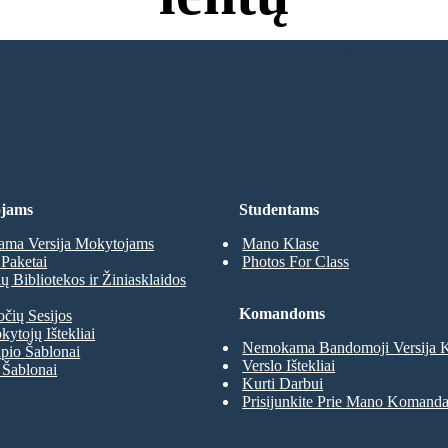
, Nereikia Kredito Kortelės ir
INĘ LENTĄ
jams
Studentams
ma Versija Mokytojams
Mano Klase
Paketai
Photos For Class
 Bibliotekos ir Žiniasklaidos
Komandoms
očių Sesijos
kytojų Ištekliai
Nemokama Bandomoji Versija
pio Šablonai
Verslo Ištekliai
 Šablonai
Kurti Darbui
Prisijunkite Prie Mano Komand