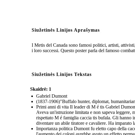
Siužetinės Linijos Aprašymas
I Metis del Canada sono famosi politici, artisti, attivis
i loro successi. Questo poster parla del famoso combat
Siužetinės Linijos Tekstas
Skaidrė: 1
Gabriel Dumont
(1837-1906)"Buffalo hunter, diplomat, humanitaria
Primi anni di vita Il leader di M é tis Gabriel Du
Aveva un'istruzione limitata e non sapeva leggere, m
rispettato M é famiglia caccia tis bufala. Gli hann
diventare un abile tiratore e cavaliere. Ha imparato 
Importanza politica Dumont fu eletto capo della ca
l'aumento dei coloni avrebbe avuto un effetto perma