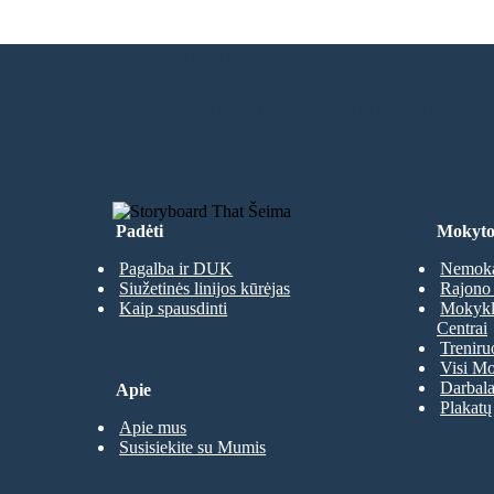
Nereikia Atsisiuntimų
SUKURTI SAVO PIRMĄJĄ SIUŽET
Padėti
Mokyto
Pagalba ir DUK
Nemoka
Siužetinės linijos kūrėjas
Rajono 
Kaip spausdinti
Mokyklų
Centrai
Treniru
Visi Mo
Darbala
Apie
Plakatų
Apie mus
Susisiekite su Mumis