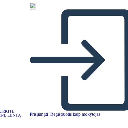
URKITE
Prisijungti
Registruotis kaip mokytojas
INĘ LENTĄ