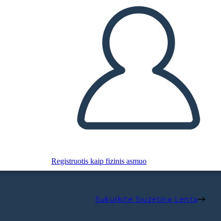
Registruotis kaip fizinis asmuo
Sukurkite Siužetinę Lentą