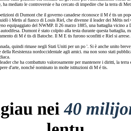
nte, ha mediato le controversie e ha cercato di impedire che la terra di M
etizioni di Dumont che il governo canadese riconosce il M é tis un popo
i Metis al fianco di Louis Riel, che divenne il leader dei Métis nel C
meno equipaggiato del NWMP. Il 26 marzo 1885, una battaglia vicino a 
utodifesa. Dumont è stato colpito alla testa durante questa battaglia, m
diamento di M é tis di Batoche. Il M E tis furono sconfitti e Riel si arre
anada, quindi rimase negli Stati Uniti per un po '. Si è anche unito b
 della Resistenza nordoccidentale agli amici. ma non sono stati pubblic
diaca.
eader che ha combattuto valorosamente per mantenere i diritti, la terra
pere d'arte, nonché nominato in molte istituzioni di M é tis.
giau nei
40 milij
lentų