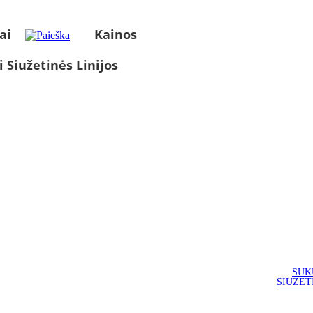
ai
Kainos
i Siužetinės Linijos
SUK
SIUŽET