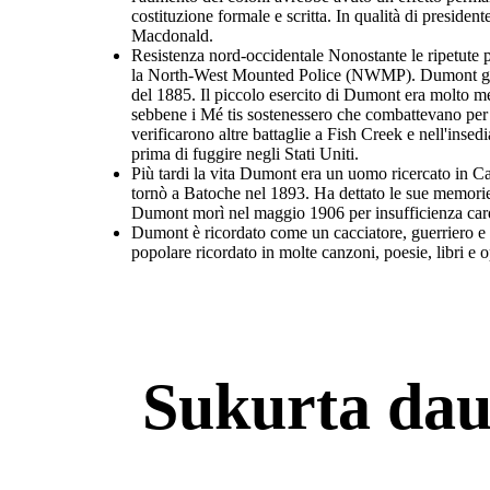
costituzione formale e scritta. In qualità di preside
Macdonald.
Resistenza nord-occidentale Nonostante le ripetute p
la North-West Mounted Police (NWMP). Dumont guidò 
del 1885. Il piccolo esercito di Dumont era molto 
sebbene i Mé tis sostenessero che combattevano per a
verificarono altre battaglie a Fish Creek e nell'inse
prima di fuggire negli Stati Uniti.
Più tardi la vita Dumont era un uomo ricercato in C
tornò a Batoche nel 1893. Ha dettato le sue memorie
Dumont morì nel maggio 1906 per insufficienza car
Dumont è ricordato come un cacciatore, guerriero e l
popolare ricordato in molte canzoni, poesie, libri e o
Sukurta dau