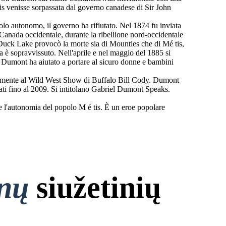
etis venisse sorpassata dal governo canadese di Sir John
lo autonomo, il governo ha rifiutato. Nel 1874 fu inviata
anada occidentale, durante la ribellione nord-occidentale
Duck Lake provocò la morte sia di Mounties che di Mé tis,
a è sopravvissuto. Nell'aprile e nel maggio del 1885 si
se. Dumont ha aiutato a portare al sicuro donne e bambini
revemente al Wild West Show di Buffalo Bill Cody. Dumont
ati fino al 2009. Si intitolano Gabriel Dumont Speaks.
 e l'autonomia del popolo M é tis. È un eroe popolare
onų
siužetinių