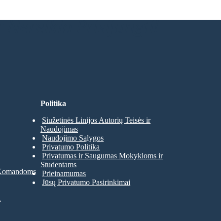
 Nereikia Prisijungti!
Politika
Siužetinės Linijos Autorių Teisės ir
Naudojimas
Naudojimo Sąlygos
Privatumo Politika
Privatumas ir Saugumas Mokykloms ir
Studentams
 Komandoms
Prieinamumas
Jūsų Privatumo Pasirinkimai
a