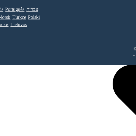
ds
Português
עברית
Norsk
Türkçe
Polski
рски
Lietuvos
©
„