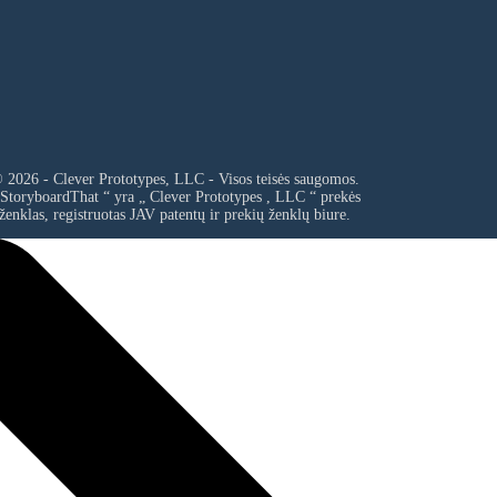
 2026 - Clever Prototypes, LLC - Visos teisės saugomos.
 StoryboardThat “ yra „
Clever Prototypes , LLC
“ prekės
ženklas, registruotas JAV patentų ir prekių ženklų biure.