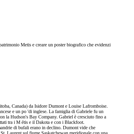
el patrimonio Metis e creare un poster biografico che evidenzi
anitoba, Canada) da Isidore Dumont e Louise Lafromboise.
ncese e un po 'di inglese. La famiglia di Gabriele fu un
 con la Hudson's Bay Company. Gabriel è cresciuto fino a
ati tra i M étis e il Dakota e con i Blackfoot.
andrie di bufali erano in declino. Dumont vide che
di St. Laurent sul fiume Saskatchewan meridionale con una