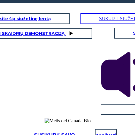
ite šią siužetinę lentą
SUKURTI SIUŽE
I SKAIDRIŲ DEMONSTRACIJĄ