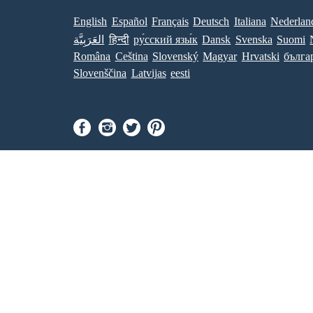
English
Español
Français
Deutsch
Italiana
Nederlan
العَرَبِيَّة
हिन्दी
ру́сский язы́к
Dansk
Svenska
Suomi
Româna
Ceština
Slovenský
Magyar
Hrvatski
бълга
Slovenščina
Latvijas
eesti