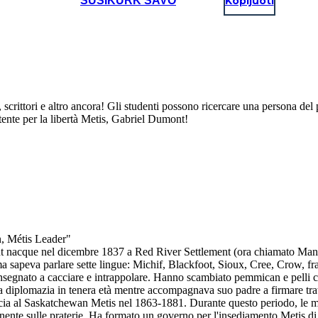
SUSIKURK SAVO
Kopijuoti
ti, scrittori e altro ancora! Gli studenti possono ricercare una persona d
tente per la libertà Metis, Gabriel Dumont!
n, Métis Leader"
mont nacque nel dicembre 1837 a Red River Settlement (ora chiamato M
a sapeva parlare sette lingue: Michif, Blackfoot, Sioux, Cree, Crow, fra
o insegnato a cacciare e intrappolare. Hanno scambiato pemmican e pelli
la diplomazia in tenera età mentre accompagnava suo padre a firmare tratt
ccia al Saskatchewan Metis nel 1863-1881. Durante questo periodo, le m
nente sulle praterie. Ha formato un governo per l'insediamento Metis 