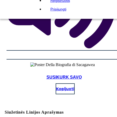
Registruotis
Prisijungti
SUSIKURK SAVO
Kopijuoti
Siužetinės Linijos Aprašymas