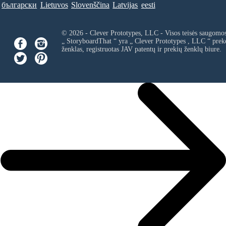
български
Lietuvos
Slovenščina
Latvijas
eesti
© 2026 - Clever Prototypes, LLC - Visos teisės saugomo
„ StoryboardThat “ yra „
Clever Prototypes , LLC
“ prek
ženklas, registruotas JAV patentų ir prekių ženklų biure.