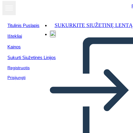
SUKURKITE SIUŽETINĘ LENTĄ
Titulinis Puslapis
Ištekliai
Kainos
Sukurti Siužetinės Linijos
Registruotis
Prisijungti
Poster Della Biografia di