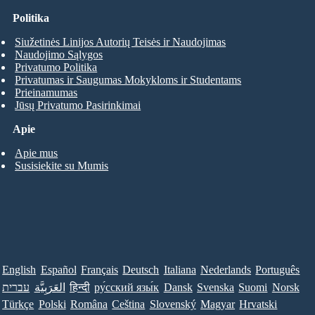
Politika
Siužetinės Linijos Autorių Teisės ir Naudojimas
Naudojimo Sąlygos
Privatumo Politika
Privatumas ir Saugumas Mokykloms ir Studentams
Prieinamumas
Jūsų Privatumo Pasirinkimai
Apie
Apie mus
Susisiekite su Mumis
English
Español
Français
Deutsch
Italiana
Nederlands
Português
עברית
العَرَبِيَّة
हिन्दी
ру́сский язы́к
Dansk
Svenska
Suomi
Norsk
Türkçe
Polski
Româna
Ceština
Slovenský
Magyar
Hrvatski