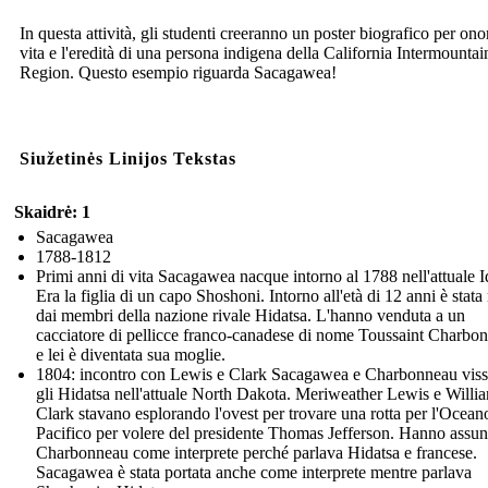
In questa attività, gli studenti creeranno un poster biografico per ono
vita e l'eredità di una persona indigena della California Intermountai
Region. Questo esempio riguarda Sacagawea!
Siužetinės Linijos Tekstas
Skaidrė: 1
Sacagawea
1788-1812
Primi anni di vita Sacagawea nacque intorno al 1788 nell'attuale 
Era la figlia di un capo Shoshoni. Intorno all'età di 12 anni è stata 
dai membri della nazione rivale Hidatsa. L'hanno venduta a un
cacciatore di pellicce franco-canadese di nome Toussaint Charbo
e lei è diventata sua moglie.
1804: incontro con Lewis e Clark Sacagawea e Charbonneau visse
gli Hidatsa nell'attuale North Dakota. Meriweather Lewis e Willi
Clark stavano esplorando l'ovest per trovare una rotta per l'Ocean
Pacifico per volere del presidente Thomas Jefferson. Hanno assun
Charbonneau come interprete perché parlava Hidatsa e francese.
Sacagawea è stata portata anche come interprete mentre parlava