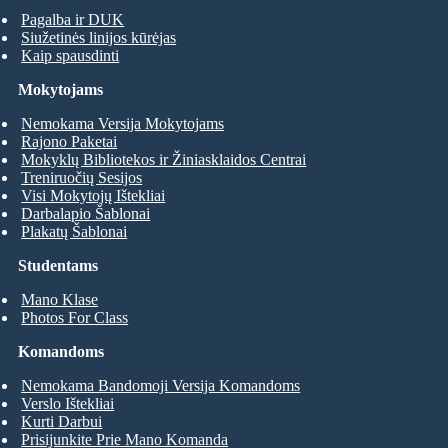
Pagalba ir DUK
Siužetinės linijos kūrėjas
Kaip spausdinti
Mokytojams
Nemokama Versija Mokytojams
Rajono Paketai
Mokyklų Bibliotekos ir Žiniasklaidos Centrai
Treniruočių Sesijos
Visi Mokytojų Ištekliai
Darbalapio Šablonai
Plakatų Šablonai
Studentams
Mano Klase
Photos For Class
Komandoms
Nemokama Bandomoji Versija Komandoms
Verslo Ištekliai
Kurti Darbui
Prisijunkite Prie Mano Komanda