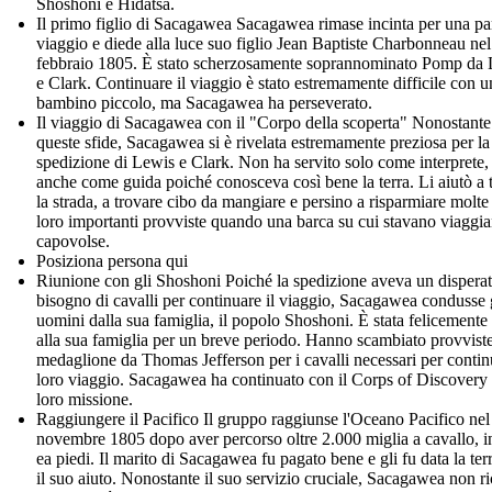
Shoshoni e Hidatsa.
Il primo figlio di Sacagawea Sacagawea rimase incinta per una par
viaggio e diede alla luce suo figlio Jean Baptiste Charbonneau nel
febbraio 1805. È stato scherzosamente soprannominato Pomp da
e Clark. Continuare il viaggio è stato estremamente difficile con u
bambino piccolo, ma Sacagawea ha perseverato.
Il viaggio di Sacagawea con il "Corpo della scoperta" Nonostante
queste sfide, Sacagawea si è rivelata estremamente preziosa per la
spedizione di Lewis e Clark. Non ha servito solo come interprete
anche come guida poiché conosceva così bene la terra. Li aiutò a 
la strada, a trovare cibo da mangiare e persino a risparmiare molte
loro importanti provviste quando una barca su cui stavano viaggia
capovolse.
Posiziona persona qui
Riunione con gli Shoshoni Poiché la spedizione aveva un dispera
bisogno di cavalli per continuare il viaggio, Sacagawea condusse 
uomini dalla sua famiglia, il popolo Shoshoni. È stata felicemente 
alla sua famiglia per un breve periodo. Hanno scambiato provvist
medaglione da Thomas Jefferson per i cavalli necessari per continu
loro viaggio. Sacagawea ha continuato con il Corps of Discovery 
loro missione.
Raggiungere il Pacifico Il gruppo raggiunse l'Oceano Pacifico nel
novembre 1805 dopo aver percorso oltre 2.000 miglia a cavallo, i
ea piedi. Il marito di Sacagawea fu pagato bene e gli fu data la ter
il suo aiuto. Nonostante il suo servizio cruciale, Sacagawea non ri