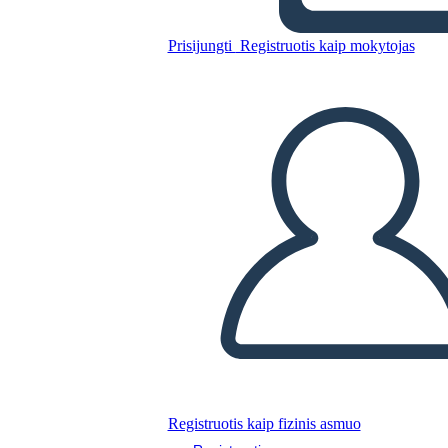
Sacagawea
Prisijungti
Registruotis kaip mokytojas
Nukopijuokite šią siužetinę lentą
SUKURTI SIUŽETINĘ LENTĄ
PALEISTI SKAIDRIŲ DEMONSTRACIJĄ
SKAITYK MAN
Registruotis kaip fizinis asmuo