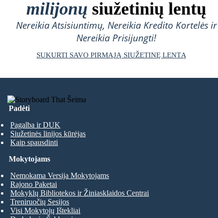
milijonų
siužetinių lentų
Nereikia Atsisiuntimų, Nereikia Kredito Kortelės ir
Nereikia Prisijungti!
SUKURTI SAVO PIRMĄJĄ SIUŽETINĘ LENTĄ
Padėti
Pagalba ir DUK
Siužetinės linijos kūrėjas
Kaip spausdinti
Mokytojams
Nemokama Versija Mokytojams
Rajono Paketai
Mokyklų Bibliotekos ir Žiniasklaidos Centrai
Treniruočių Sesijos
Visi Mokytojų Ištekliai