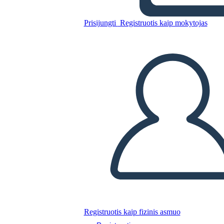
Idrico
Prisijungti
Registruotis kaip mokytojas
Nukopijuokite šią siužetinę lentą
SUKURTI SIUŽETINĘ LENTĄ
PALEISTI SKAIDRIŲ DEMONSTRACIJĄ
SKAITYK MAN
Registruotis kaip fizinis asmuo