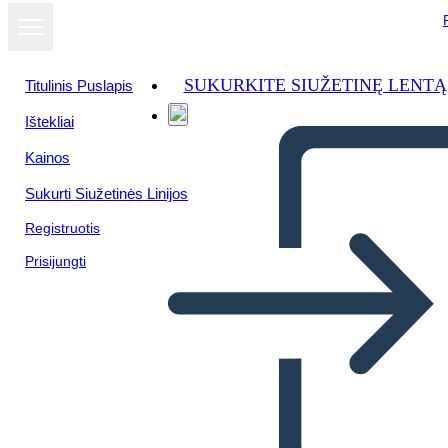
SUKURKITE SIUŽETINĘ LENTĄ
Titulinis Puslapis
Ištekliai
Kainos
Sukurti Siužetinės Linijos
Registruotis
Prisijungti
Poster di Ricerca sul Corpo