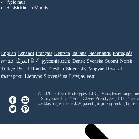
Apie mus
Susisiekite su Mumis
English
Español
Français
Deutsch
Italiana
Nederlands
Português
עברית
العَرَبِيَّة
हिन्दी
ру́сский язы́к
Dansk
Svenska
Suomi
Norsk
Türkçe
Polski
Româna
Ceština
Slovenský
Magyar
Hrvatski
български
Lietuvos
Slovenščina
Latvijas
eesti
© 2026 - Clever Prototypes, LLC - Visos teisės saugomo
„ StoryboardThat “ yra „
Clever Prototypes , LLC
“ prek
ženklas, registruotas JAV patentų ir prekių ženklų biure.