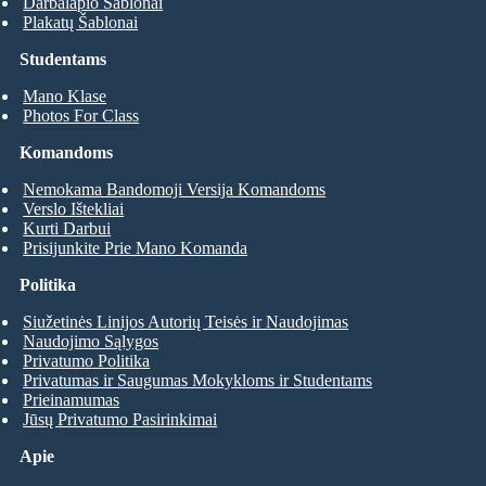
Darbalapio Šablonai
Plakatų Šablonai
Studentams
Mano Klase
Photos For Class
Komandoms
Nemokama Bandomoji Versija Komandoms
Verslo Ištekliai
Kurti Darbui
Prisijunkite Prie Mano Komanda
Politika
Siužetinės Linijos Autorių Teisės ir Naudojimas
Naudojimo Sąlygos
Privatumo Politika
Privatumas ir Saugumas Mokykloms ir Studentams
Prieinamumas
Jūsų Privatumo Pasirinkimai
Apie