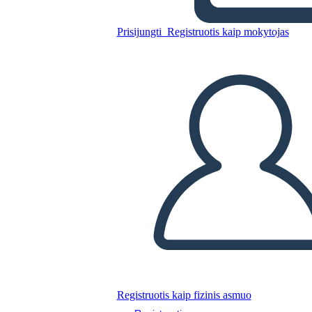
Riepilogo
Prisijungti
Registruotis kaip mokytojas
Nukopijuokite šią siužetinę lentą
SUKURTI SIUŽETINĘ LENTĄ
PALEISTI SKAIDRIŲ DEMONSTRACIJĄ
SKAITYK MAN
Registruotis kaip fizinis asmuo