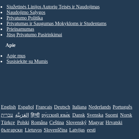
Siužetinės Linijos Autorių Teisės ir Naudojimas
Naudojimo Sąlygos
Privatumo Politika
Privatumas ir Saugumas Mokykloms ir Studentams
Prieinamumas
Jūsų Privatumo Pasirinkimai
Apie
Apie mus
Susisiekite su Mumis
English
Español
Français
Deutsch
Italiana
Nederlands
Português
עברית
العَرَبِيَّة
हिन्दी
ру́сский язы́к
Dansk
Svenska
Suomi
Norsk
Türkçe
Polski
Româna
Ceština
Slovenský
Magyar
Hrvatski
български
Lietuvos
Slovenščina
Latvijas
eesti