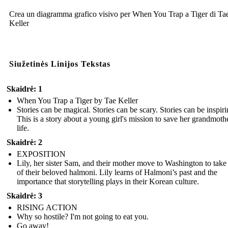
Crea un diagramma grafico visivo per When You Trap a Tiger di Ta
Keller
Siužetinės Linijos Tekstas
Skaidrė: 1
When You Trap a Tiger by Tae Keller
Stories can be magical. Stories can be scary. Stories can be inspiri
This is a story about a young girl's mission to save her grandmothe
life.
Skaidrė: 2
EXPOSITION
Lily, her sister Sam, and their mother move to Washington to take
of their beloved halmoni. Lily learns of Halmoni’s past and the
importance that storytelling plays in their Korean culture.
Skaidrė: 3
RISING ACTION
Why so hostile? I'm not going to eat you.
Go away!