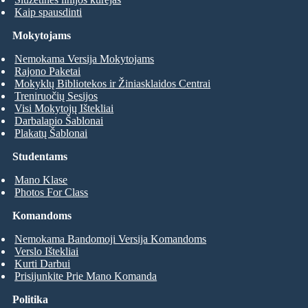
Kaip spausdinti
Mokytojams
Nemokama Versija Mokytojams
Rajono Paketai
Mokyklų Bibliotekos ir Žiniasklaidos Centrai
Treniruočių Sesijos
Visi Mokytojų Ištekliai
Darbalapio Šablonai
Plakatų Šablonai
Studentams
Mano Klase
Photos For Class
Komandoms
Nemokama Bandomoji Versija Komandoms
Verslo Ištekliai
Kurti Darbui
Prisijunkite Prie Mano Komanda
Politika