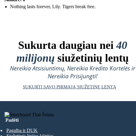
Nothing lasts forever, Lily. Tigers break free.
Sukurta daugiau nei
40
milijonų
siužetinių lentų
Nereikia Atsisiuntimų, Nereikia Kredito Kortelės ir
Nereikia Prisijungti!
SUKURTI SAVO PIRMĄJĄ SIUŽETINĘ LENTĄ
Padėti
Pagalba ir DUK
Siužetinės linijos kūrėjas