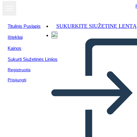
SUKURKITE SIUŽETINĘ LENTĄ
Titulinis Puslapis
Ištekliai
Kainos
Sukurti Siužetinės Linijos
Registruotis
Prisijungti
Quando Intrappoli una Tigre