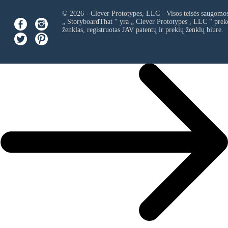
© 2026 - Clever Prototypes, LLC - Visos teisės saugomo
„ StoryboardThat “ yra „
Clever Prototypes , LLC
“ prek
ženklas, registruotas JAV patentų ir prekių ženklų biure.