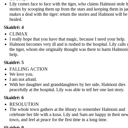
Lily comes face to face with the tiger, who claims Halmoni stole 
stories by scooping them up from the stars and keeping them in jar
makes a deal with the tiger: return the stories and Halmoni will be
healed.
Skaidrė: 4
CLIMAX
I really hope that you have that magic, because I need your help.
Halmoni becomes very ill and is rushed to the hospital. Lily calls
the tiger, whom she originally thought was there to harm Halmoni,
help.
Skaidrė: 5
FALLING ACTION
We love you.
I am not afraid.
With her daughter and granddaughters by her side, Halmoni dies
peacefully at the hospital. Lily was able to tell her one last story.
Skaidrė: 6
RESOLUTION
The whole town gathers at the library to remember Halmoni and
celebrate her life with a kosa. Lily and Sam are happy in their ne
town, and feel at peace for the first time in a long time.
Skaidrė: 0