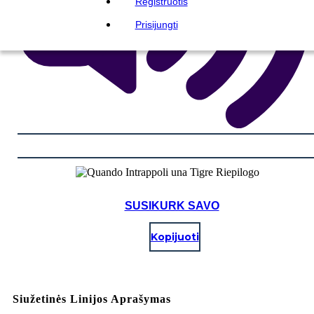
Registruotis
Prisijungti
SUSIKURK SAVO
Kopijuoti
Siužetinės Linijos Aprašymas