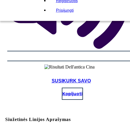
Registruotis
Prisijungti
SUSIKURK SAVO
Kopijuoti
Siužetinės Linijos Aprašymas