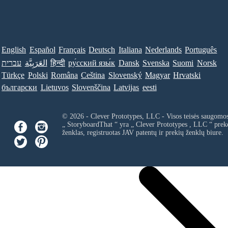
English
Español
Français
Deutsch
Italiana
Nederlands
Português
עברית
العَرَبِيَّة
हिन्दी
ру́сский язы́к
Dansk
Svenska
Suomi
Norsk
Türkçe
Polski
Româna
Ceština
Slovenský
Magyar
Hrvatski
български
Lietuvos
Slovenščina
Latvijas
eesti
© 2026 - Clever Prototypes, LLC - Visos teisės saugomo
„ StoryboardThat “ yra „
Clever Prototypes , LLC
“ prek
ženklas, registruotas JAV patentų ir prekių ženklų biure.