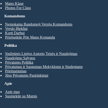
Mano Klase
Photos For Class
Komandoms
Nemokama Bandomoji Versija Komandoms
Verslo Ištekliai
Kurti Darbui
Prisijunkite Prie Mano Komanda
Politika
Siužetinės Linijos Autorių Teisės ir Naudojimas
Naudojimo Sąlygos
Privatumo Politika
Privatumas ir Saugumas Mokykloms ir Studentams
Prieinamumas
Jūsų Privatumo Pasirinkimai
Apie
Apie mus
Susisiekite su Mumis