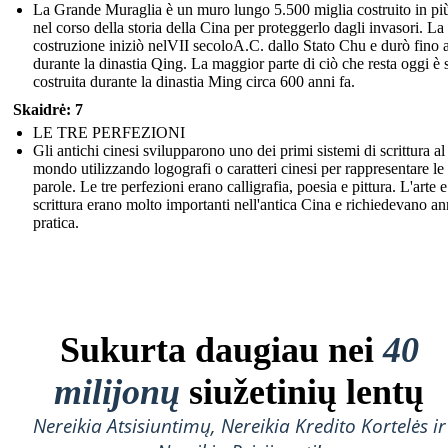
La Grande Muraglia è un muro lungo 5.500 miglia costruito in più
nel corso della storia della Cina per proteggerlo dagli invasori. La
costruzione iniziò nelVII secoloA.C. dallo Stato Chu e durò fino 
durante la dinastia Qing. La maggior parte di ciò che resta oggi è s
costruita durante la dinastia Ming circa 600 anni fa.
Skaidrė: 7
LE TRE PERFEZIONI
Gli antichi cinesi svilupparono uno dei primi sistemi di scrittura al
mondo utilizzando logografi o caratteri cinesi per rappresentare le
parole. Le tre perfezioni erano calligrafia, poesia e pittura. L'arte e
scrittura erano molto importanti nell'antica Cina e richiedevano an
pratica.
Sukurta daugiau nei
40
milijonų
siužetinių lentų
Nereikia Atsisiuntimų, Nereikia Kredito Kortelės ir