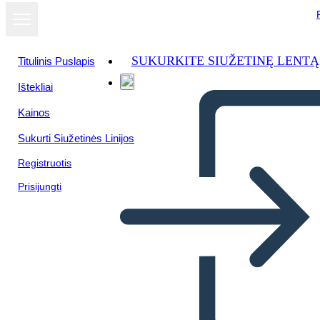
SUKURKITE SIUŽETINĘ LENTĄ
Titulinis Puslapis
Ištekliai
Kainos
Sukurti Siužetinės Linijos
Registruotis
Prisijungti