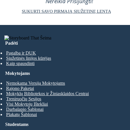
Nereikia Prisijungti!
SUKURTI SAVO PIRMĄJĄ SIUŽETINĘ LENTĄ
Padėti
Pagalba ir DUK
Siužetinės linijos kūrėjas
Kaip spausdinti
Mokytojams
Nemokama Versija Mokytojams
Rajono Paketai
Mokyklų Bibliotekos ir Žiniasklaidos Centrai
Treniruočių Sesijos
Visi Mokytojų Ištekliai
Darbalapio Šablonai
Plakatų Šablonai
Studentams