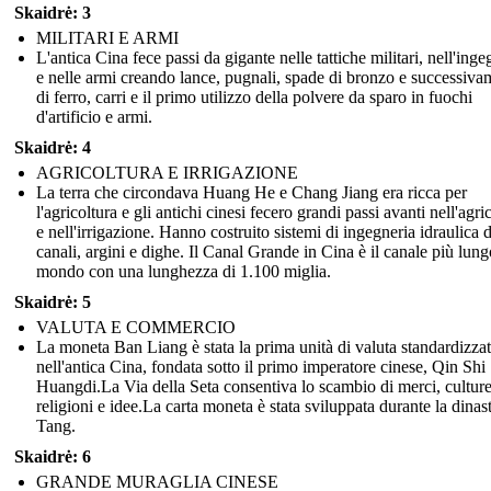
Skaidrė: 3
MILITARI E ARMI
L'antica Cina fece passi da gigante nelle tattiche militari, nell'inge
e nelle armi creando lance, pugnali, spade di bronzo e successiva
di ferro, carri e il primo utilizzo della polvere da sparo in fuochi
d'artificio e armi.
Skaidrė: 4
AGRICOLTURA E IRRIGAZIONE
La terra che circondava Huang He e Chang Jiang era ricca per
l'agricoltura e gli antichi cinesi fecero grandi passi avanti nell'agri
e nell'irrigazione. Hanno costruito sistemi di ingegneria idraulica d
canali, argini e dighe. Il Canal Grande in Cina è il canale più lung
mondo con una lunghezza di 1.100 miglia.
Skaidrė: 5
VALUTA E COMMERCIO
La moneta Ban Liang è stata la prima unità di valuta standardizza
nell'antica Cina, fondata sotto il primo imperatore cinese, Qin Shi
Huangdi.La Via della Seta consentiva lo scambio di merci, culture
religioni e idee.La carta moneta è stata sviluppata durante la dinast
Tang.
Skaidrė: 6
GRANDE MURAGLIA CINESE