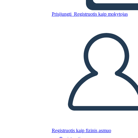
Risultati Dell'antica Cina
Prisijungti
Registruotis kaip mokytojas
Nukopijuokite šią siužetinę lentą
SUKURTI SIUŽETINĘ LENTĄ
PALEISTI SKAIDRIŲ DEMONSTRACIJĄ
SKAITYK MAN
Registruotis kaip fizinis asmuo