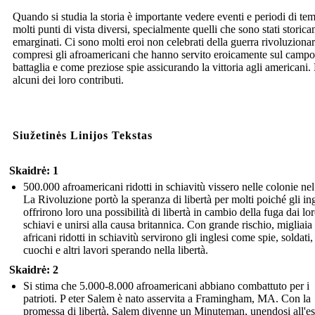
Quando si studia la storia è importante vedere eventi e periodi di te
molti punti di vista diversi, specialmente quelli che sono stati storic
emarginati. Ci sono molti eroi non celebrati della guerra rivoluzionar
compresi gli afroamericani che hanno servito eroicamente sul campo
battaglia e come preziose spie assicurando la vittoria agli americani.
alcuni dei loro contributi.
Siužetinės Linijos Tekstas
Skaidrė: 1
500.000 afroamericani ridotti in schiavitù vissero nelle colonie ne
La Rivoluzione portò la speranza di libertà per molti poiché gli ing
offrirono loro una possibilità di libertà in cambio della fuga dai lo
schiavi e unirsi alla causa britannica. Con grande rischio, migliaia 
africani ridotti in schiavitù servirono gli inglesi come spie, soldati,
cuochi e altri lavori sperando nella libertà.
Skaidrė: 2
Si stima che 5.000-8.000 afroamericani abbiano combattuto per i
patrioti. P eter Salem è nato asservita a Framingham, MA. Con la
promessa di libertà, Salem divenne un Minuteman, unendosi all'es