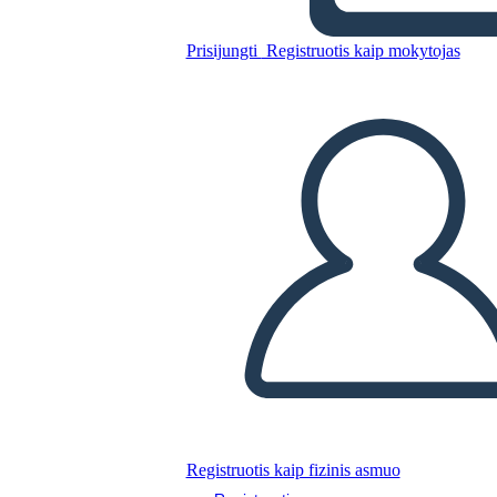
Afroamericani
Prisijungti
Registruotis kaip mokytojas
Nukopijuokite šią siužetinę lentą
SUKURTI SIUŽETINĘ LENTĄ
PALEISTI SKAIDRIŲ DEMONSTRACIJĄ
SKAITYK MAN
Registruotis kaip fizinis asmuo