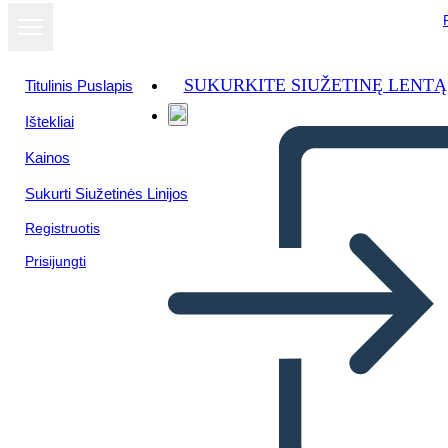
SUKURKITE SIUŽETINĘ LENTĄ
Titulinis Puslapis
Ištekliai
Kainos
Sukurti Siužetinės Linijos
Registruotis
Prisijungti
Rivoluzione Americana