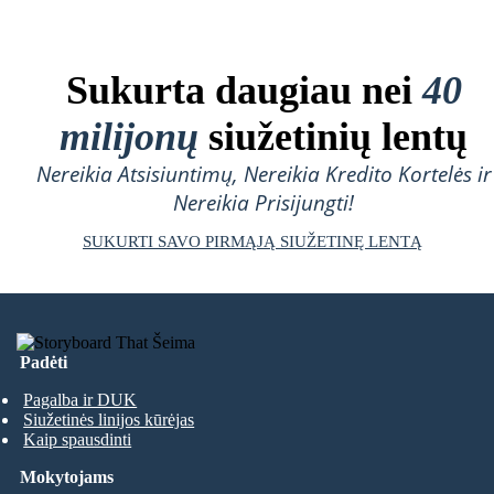
Sukurta daugiau nei
40
milijonų
siužetinių lentų
Nereikia Atsisiuntimų, Nereikia Kredito Kortelės ir
Nereikia Prisijungti!
SUKURTI SAVO PIRMĄJĄ SIUŽETINĘ LENTĄ
Padėti
Pagalba ir DUK
Siužetinės linijos kūrėjas
Kaip spausdinti
Mokytojams