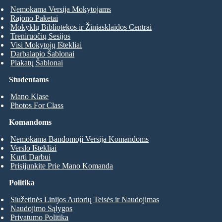
Nemokama Versija Mokytojams
Rajono Paketai
Mokyklų Bibliotekos ir Žiniasklaidos Centrai
Treniruočių Sesijos
Visi Mokytojų Ištekliai
Darbalapio Šablonai
Plakatų Šablonai
Studentams
Mano Klase
Photos For Class
Komandoms
Nemokama Bandomoji Versija Komandoms
Verslo Ištekliai
Kurti Darbui
Prisijunkite Prie Mano Komanda
Politika
Siužetinės Linijos Autorių Teisės ir Naudojimas
Naudojimo Sąlygos
Privatumo Politika