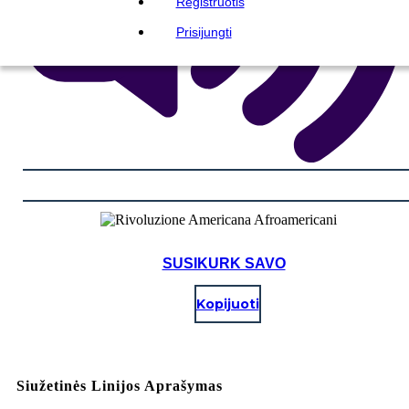
Registruotis
Prisijungti
SUSIKURK SAVO
Kopijuoti
Siužetinės Linijos Aprašymas