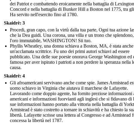
dei Patriot e combattendo eroicamente nella battaglia di Lexington
Concord e nella battaglia di Bunker Hill a Boston nel 1775, tra gli 
Ha servito nell'esercito fino al 1780.
Skaidrė: 3
Procedi, gran capo, con la virtù dalla tua parte, Ogni tua azione la
che la Dea guidi. Una corona, una villa e un trono che splendono
l'oro immutabile, WASHINGTON! Sii tuo.
Phyllis Wheatley, una donna schiava a Boston, MA, è stata anche
un'acclamata scrittrice. Fu uno dei primi autori schiavi ad essere
pubblicato. Una delle sue poesie onorava George Washington ed 
famosa per aver ispirato i patrioti a non perdere la speranza nella l
causa.
Skaidrė: 4
Gli afroamericani servivano anche come spie. James Armistead er
uomo schiavo in Virginia che aiutava il marchese de Lafayette.
Lavorando come doppio agente, ha fornito preziose informazioni 
americani e informazioni fuorvianti agli inglesi che si fidavano di 
sue informazioni hanno portato alla vittoria nella battaglia di Yor
Armistead è stato costretto a tornare in schiavitù e ha chiesto la su
libertà. Lafayette scrisse una lettera al Congresso e ad Armistead f
concessa la libertà nel 1787.