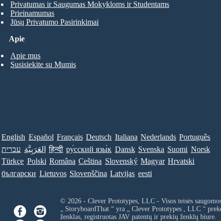
Privatumas ir Saugumas Mokykloms ir Studentams
Prieinamumas
Jūsų Privatumo Pasirinkimai
Apie
Apie mus
Susisiekite su Mumis
English
Español
Français
Deutsch
Italiana
Nederlands
Português
עברית
العَرَبِيَّة
हिन्दी
ру́сский язы́к
Dansk
Svenska
Suomi
Norsk
Türkçe
Polski
Româna
Ceština
Slovenský
Magyar
Hrvatski
български
Lietuvos
Slovenščina
Latvijas
eesti
© 2026 - Clever Prototypes, LLC - Visos teisės saugomo
„ StoryboardThat “ yra „
Clever Prototypes , LLC
“ prek
ženklas, registruotas JAV patentų ir prekių ženklų biure.