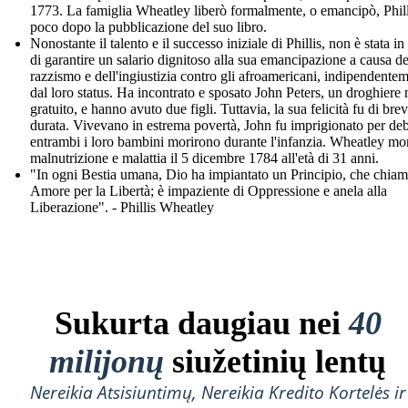
1773. La famiglia Wheatley liberò formalmente, o emancipò, Phill
poco dopo la pubblicazione del suo libro.
Nonostante il talento e il successo iniziale di Phillis, non è stata i
di garantire un salario dignitoso alla sua emancipazione a causa de
razzismo e dell'ingiustizia contro gli afroamericani, indipendente
dal loro status. Ha incontrato e sposato John Peters, un droghiere 
gratuito, e hanno avuto due figli. Tuttavia, la sua felicità fu di bre
durata. Vivevano in estrema povertà, John fu imprigionato per deb
entrambi i loro bambini morirono durante l'infanzia. Wheatley mor
malnutrizione e malattia il 5 dicembre 1784 all'età di 31 anni.
"In ogni Bestia umana, Dio ha impiantato un Principio, che chia
Amore per la Libertà; è impaziente di Oppressione e anela alla
Liberazione". - Phillis Wheatley
Sukurta daugiau nei
40
milijonų
siužetinių lentų
Nereikia Atsisiuntimų, Nereikia Kredito Kortelės ir