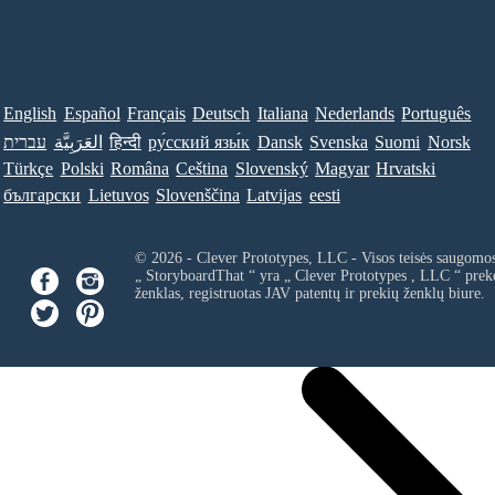
English
Español
Français
Deutsch
Italiana
Nederlands
Português
עברית
العَرَبِيَّة
हिन्दी
ру́сский язы́к
Dansk
Svenska
Suomi
Norsk
Türkçe
Polski
Româna
Ceština
Slovenský
Magyar
Hrvatski
български
Lietuvos
Slovenščina
Latvijas
eesti
© 2026 - Clever Prototypes, LLC - Visos teisės saugomo
„ StoryboardThat “ yra „
Clever Prototypes , LLC
“ prek
ženklas, registruotas JAV patentų ir prekių ženklų biure.