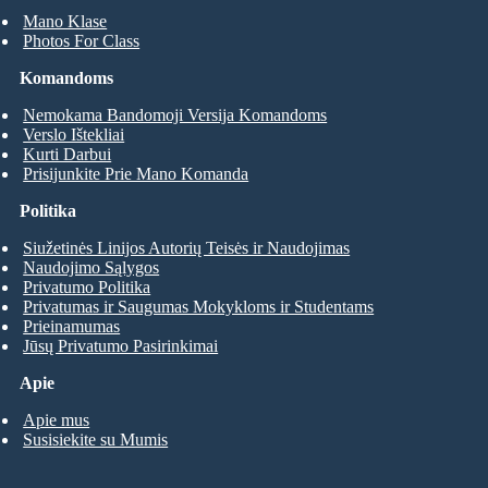
Mano Klase
Photos For Class
Komandoms
Nemokama Bandomoji Versija Komandoms
Verslo Ištekliai
Kurti Darbui
Prisijunkite Prie Mano Komanda
Politika
Siužetinės Linijos Autorių Teisės ir Naudojimas
Naudojimo Sąlygos
Privatumo Politika
Privatumas ir Saugumas Mokykloms ir Studentams
Prieinamumas
Jūsų Privatumo Pasirinkimai
Apie
Apie mus
Susisiekite su Mumis