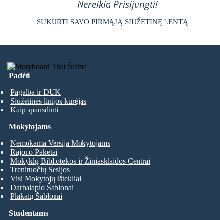
Nereikia Prisijungti!
SUKURTI SAVO PIRMĄJĄ SIUŽETINĘ LENTĄ
Padėti
Pagalba ir DUK
Siužetinės linijos kūrėjas
Kaip spausdinti
Mokytojams
Nemokama Versija Mokytojams
Rajono Paketai
Mokyklų Bibliotekos ir Žiniasklaidos Centrai
Treniruočių Sesijos
Visi Mokytojų Ištekliai
Darbalapio Šablonai
Plakatų Šablonai
Studentams