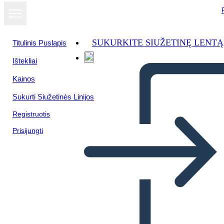
SUKURKITE SIUŽETINĘ LENTĄ
Titulinis Puslapis
Ištekliai
Kainos
Sukurti Siužetinės Linijos
Registruotis
Prisijungti
Schiavitù: Phillis Wheatley