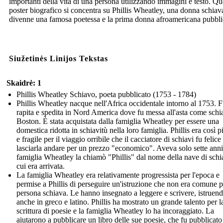
importanti della vita di una persona utilizzando immagini e testo. Qu
poster biografico si concentra su Phillis Wheatley, una donna schiav
divenne una famosa poetessa e la prima donna afroamericana pubbli
Siužetinės Linijos Tekstas
Skaidrė: 1
Phillis Wheatley Schiavo, poeta pubblicato (1753 - 1784)
Phillis Wheatley nacque nell'Africa occidentale intorno al 1753. 
rapita e spedita in Nord America dove fu messa all'asta come schi
Boston. È stata acquistata dalla famiglia Wheatley per essere una
domestica ridotta in schiavitù nella loro famiglia. Phillis era così p
e fragile per il viaggio orribile che il cacciatore di schiavi fu felice
lasciarla andare per un prezzo "economico". Aveva solo sette anni
famiglia Wheatley la chiamò "Phillis" dal nome della nave di schi
cui era arrivata.
La famiglia Wheatley era relativamente progressista per l'epoca e
permise a Phillis di perseguire un'istruzione che non era comune 
persona schiava. Le hanno insegnato a leggere e scrivere, istruen
anche in greco e latino. Phillis ha mostrato un grande talento per l
scrittura di poesie e la famiglia Wheatley lo ha incoraggiato. La
aiutarono a pubblicare un libro delle sue poesie, che fu pubblicato