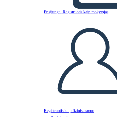
Prisijungti
Registruotis kaip mokytojas
Nukopijuokite šią siužetinę lentą
SUKURTI SIUŽETINĘ LENTĄ
PALEISTI SKAIDRIŲ DEMONSTRACIJĄ
SKAITYK MAN
Registruotis kaip fizinis asmuo