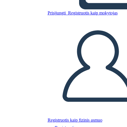
Prisijungti
Registruotis kaip mokytojas
Nukopijuokite šią siužetinę lentą
SUKURTI SIUŽETINĘ LENTĄ
PALEISTI SKAIDRIŲ DEMONSTRACIJĄ
SKAITYK MAN
Registruotis kaip fizinis asmuo