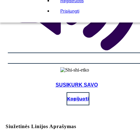
Registruotis
Prisijungti
SUSIKURK SAVO
Kopijuoti
Siužetinės Linijos Aprašymas