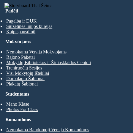
Padėti
Pagalba ir DUK
Siužetinės linijos kūrėjas
Kaip spausdinti
Mokytojams
Nemokama Versija Mokytojams
Rajono Paketai
Mokyklų Bibliotekos ir Žiniasklaidos Centrai
Treniruočių Sesijos
Visi Mokytojų Ištekliai
Darbalapio Šablonai
Plakatų Šablonai
Studentams
Mano Klase
Photos For Class
Komandoms
Nemokama Bandomoji Versija Komandoms