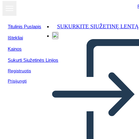
SUKURKITE SIUŽETINĘ LENTĄ
Titulinis Puslapis
Ištekliai
Kainos
Sukurti Siužetinės Linijos
Registruotis
Prisijungti
Shi-shi-etko