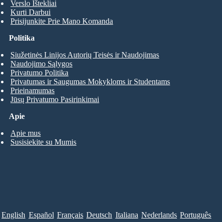
Verslo Ištekliai
Kurti Darbui
Prisijunkite Prie Mano Komanda
Politika
Siužetinės Linijos Autorių Teisės ir Naudojimas
Naudojimo Sąlygos
Privatumo Politika
Privatumas ir Saugumas Mokykloms ir Studentams
Prieinamumas
Jūsų Privatumo Pasirinkimai
Apie
Apie mus
Susisiekite su Mumis
English
Español
Français
Deutsch
Italiana
Nederlands
Português