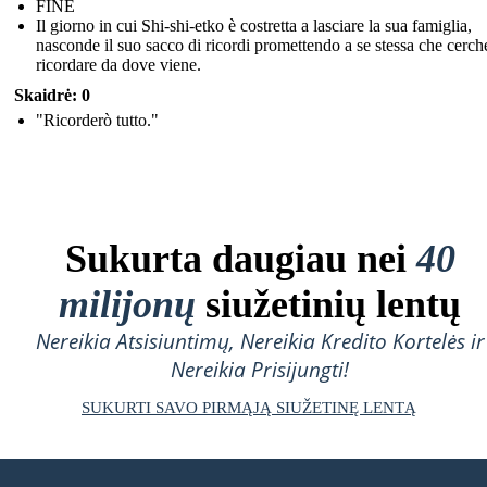
FINE
Il giorno in cui Shi-shi-etko è costretta a lasciare la sua famiglia,
nasconde il suo sacco di ricordi promettendo a se stessa che cerch
ricordare da dove viene.
Skaidrė: 0
"Ricorderò tutto."
Sukurta daugiau nei
40
milijonų
siužetinių lentų
Nereikia Atsisiuntimų, Nereikia Kredito Kortelės ir
Nereikia Prisijungti!
SUKURTI SAVO PIRMĄJĄ SIUŽETINĘ LENTĄ