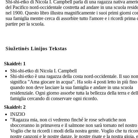
Shi-shi-etko di Nicola I. Campbell parla di una ragazza nativa amer
del Pacifico nord-occidentale costretta ad andare in una scuola resid
nel 1900. Questo libro illustra magnificamente i suoi primi giorni co
sua famiglia mentre cerca di assorbire tutto l'amore e i ricordi prima 
partire per la scuola.
Siužetinės Linijos Tekstas
Skaidrė: 1
Shi-shi-etko di Nicola I. Campbell
Shi-shi-etko è una ragazza della costa nord-occidentale. Il suo no
significa "Ama giocare in acqua". Ha solo 4 posti letto in più fino
quando non deve lasciare la sua famiglia e andare in una scuola
residenziale. Ogni giorno assorbe tutta la bellezza della terra e del
famiglia cercando di conservare ogni ricordo.
Skaidrė: 2
INIZIO
"Ragazza mia, non ci vedremo finché le rose selvatiche non
sbocceranno in primavera e il salmone non sarà tornato nel nostro
Voglio che tu ricordi i modi della nostra gente. Voglio che tu ricord
nostre canzoni e le nostre danze, le nostre risate e la nostra gioia, 