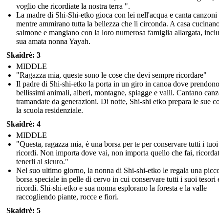
voglio che ricordiate la nostra terra ".
La madre di Shi-Shi-etko gioca con lei nell'acqua e canta canzoni
mentre ammirano tutta la bellezza che li circonda. A casa cucinan
salmone e mangiano con la loro numerosa famiglia allargata, inclu
sua amata nonna Yayah.
Skaidrė: 3
MIDDLE
"Ragazza mia, queste sono le cose che devi sempre ricordare"
Il padre di Shi-shi-etko la porta in un giro in canoa dove prendono 
bellissimi animali, alberi, montagne, spiagge e valli. Cantano can
tramandate da generazioni. Di notte, Shi-shi etko prepara le sue c
la scuola residenziale.
Skaidrė: 4
MIDDLE
"Questa, ragazza mia, è una borsa per te per conservare tutti i tuoi
ricordi. Non importa dove vai, non importa quello che fai, ricordat
tenerli al sicuro."
Nel suo ultimo giorno, la nonna di Shi-shi-etko le regala una picc
borsa speciale in pelle di cervo in cui conservare tutti i suoi tesori 
ricordi. Shi-shi-etko e sua nonna esplorano la foresta e la valle
raccogliendo piante, rocce e fiori.
Skaidrė: 5