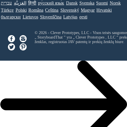
עברית
العَرَبِيَّة
हिन्दी
ру́сский язы́к
Dansk
Svenska
Suomi
Norsk
Türkçe
Polski
Româna
Ceština
Slovenský
Magyar
Hrvatski
български
Lietuvos
Slovenščina
Latvijas
eesti
© 2026 - Clever Prototypes, LLC - Visos teisės saugomo
„ StoryboardThat “ yra „
Clever Prototypes , LLC
“ prek
ženklas, registruotas JAV patentų ir prekių ženklų biure.