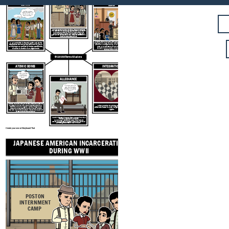
Gonzalo Méndez v. Westminster School
LEASE
District
POSTON
INTERNMENT
CAMP
"We have a farm,
Sylvia thought. For
the first time, our
Orange
very own farm."
County
Court
Durante la seconda guerra mondiale, il governo degli Stati
In February 1946, Judge Paul
Uniti costrinse circa 120.000 giapponesi americani a lasciare
J. McCormick decided in favor
of the Mexican-American
le loro case e trasferirsi in centri di internamento dove
parents. Ruling that the
furono rinchiusi e privati dei loro diritti per il resto della
Orange County school
guerra. Molti hanno perso la casa, i mezzi di sussistenza e la
districts violated the "equal
libertà durante questo periodo.
protection" rights of
Mexican-American citizens.
Un
caso 1945-1947 corte federale che ha sfidato la
n. un contratto in base al quale una parte
segregazione degli studenti messicani dalle scuole
trasferisce terreni, proprietà, servizi, ecc. a
pubbliche a Orange County, in California.
Il caso è
un'altra per un periodo di tempo specificato,
stato un predecessore di Brown vs Board of
Education, che ha fatto a livello nazionale la
di solito in cambio di un pagamento
segregazione illegale.
periodico.
SYLVIA AKI
Terms Allusions
ATOMIC BOMB
INTEGRATION
"That's not how
I imagined
peace would
Westminster Main School
look."
ALLEGIANCE
"I'm imprisoned in this
camp, being denied my
ATOMIC BOMB
rights as a U.S. citizen,
HITS JAPAN
and I have to prove my
loyalty?"
Leave
Liquidazione
Applicazione
Gli Stati Uniti lanciarono una bomba atomica su Hiroshima
e Nagasaki nel 1945. Circa 140.000 persone morirono a
n.
the practice of uniting people from
Hiroshima e 74.000 a Nagasaki. Decine di migliaia sono
different races in order to give people equal
morte per avvelenamento da radiazioni e per le ferite
rights.
riportate. Dopo i bombardamenti, l'Impero del Giappone si
arrese, ponendo fine alla guerra.
n. lealtà o impegno di un subordinato a un superiore o di un
individuo a un gruppo oa una causa.
Nel 1943, a ogni residente nei campi di internamento
americano giapponese fu richiesto di compilare questionari
per distinguere se fossero "leali" o "sleali".
Create your own at Storyboard That
JAPANESE AMERICAN INCARCERATION
DURING WWII
Gonzalo Méndez v. W
Distr
POSTON
INTERNMENT
CAMP
Orang