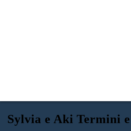
Sylvia e Aki Termini e
JAPANESE AMERICAN INCARCERATION
DURING WWII