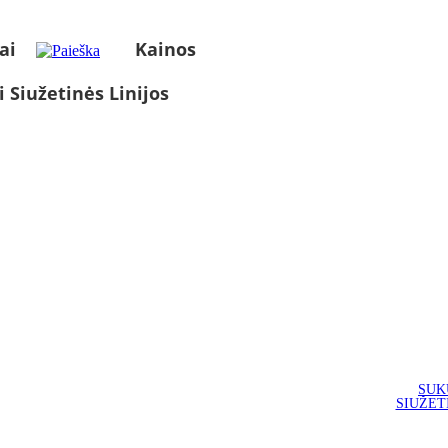
ai
Kainos
i Siužetinės Linijos
SUK
SIUŽET