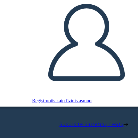
Registruotis kaip fizinis asmuo
Sukurkite Siužetinę Lentą