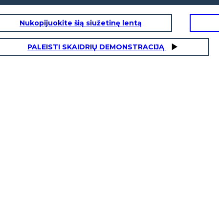
Nukopijuokite šią siužetinę lentą
PALEISTI SKAIDRIŲ DEMONSTRACIJĄ
estminster School
ict
e