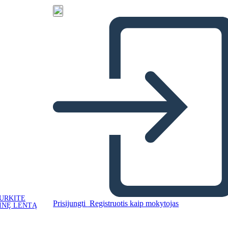
URKITE
Prisijungti
Registruotis kaip mokytojas
INĘ LENTĄ