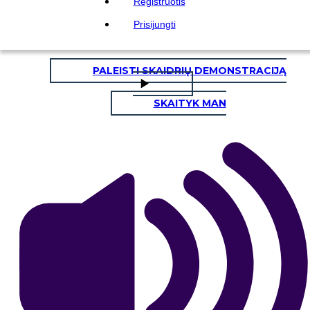
Registruotis
Nukopijuokite šią siužetinę lentą
Prisijungti
SUKURTI SIUŽETINĘ LENTĄ
PALEISTI SKAIDRIŲ DEMONSTRACIJĄ
SKAITYK MAN