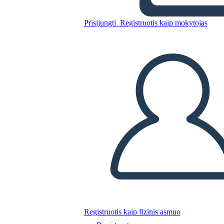
Prisijungti
Registruotis kaip mokytojas
Timbrato: razzismo,
antirazzismo e tu: personaggi
storici
Registruotis kaip fizinis asmuo