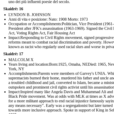
uno dei più influenti poesie del secolo.
Skaidrė: 16
LYNDON B. JOHNSON
Anni di vita e posizione: Nato: 1908 Morto: 1973
Occupation or Accomplishments: Politician, Vice President (1961
President after JFK's assassination (1963-1969). Signed the Civil
Act, Voting Rights Act, Fair Housing Act
Impact: Responding to Civil Rights movement, signed progressive
reforms meant to combat racial discrimination and poverty. Howe
known as racist who regularly used racial slurs and worse in priva
Skaidrė: 17
MALCOLM X
Years living and location:Born:1925, Omaha, NEDied: 1965, N
York, NY
Accomplishments: Parents were members of Garvey's UNIA. Whi
supremacists burned their home, murdered his father and uncle and
a troubled childhood and jail, converted to Islam, became a minist
outspoken and prominent civil rights activist until his assassination
Impact: Inspired many like Angela Davis and Muhammad Ali and 
Black Pride movement. Was at odds with MLK at times as X adv
for a more militant approach to end racial injustice famously sayi
any means necessary". Early was a segregationist but later turned
towards more inclusive approach. Spoke in support of King in Se