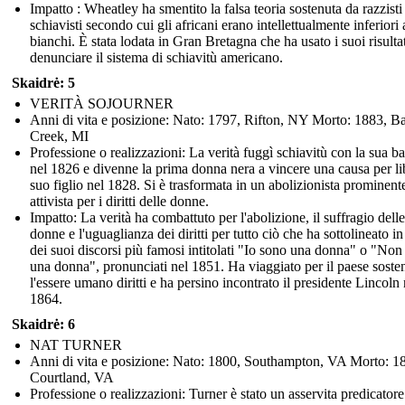
Impatto : Wheatley ha smentito la falsa teoria sostenuta da razzisti
schiavisti secondo cui gli africani erano intellettualmente inferiori 
bianchi. È stata lodata in Gran Bretagna che ha usato i suoi risultat
denunciare il sistema di schiavitù americano.
Skaidrė: 5
VERITÀ SOJOURNER
Anni di vita e posizione: Nato: 1797, Rifton, NY Morto: 1883, Ba
Creek, MI
Professione o realizzazioni: La verità fuggì schiavitù con la sua 
nel 1826 e divenne la prima donna nera a vincere una causa per li
suo figlio nel 1828. Si è trasformata in un abolizionista prominent
attivista per i diritti delle donne.
Impatto: La verità ha combattuto per l'abolizione, il suffragio delle
donne e l'uguaglianza dei diritti per tutto ciò che ha sottolineato i
dei suoi discorsi più famosi intitolati "Io sono una donna" o "Non
una donna", pronunciati nel 1851. Ha viaggiato per il paese sost
l'essere umano diritti e ha persino incontrato il presidente Lincoln 
1864.
Skaidrė: 6
NAT TURNER
Anni di vita e posizione: Nato: 1800, Southampton, VA Morto: 1
Courtland, VA
Professione o realizzazioni: Turner è stato un asservita predicatore