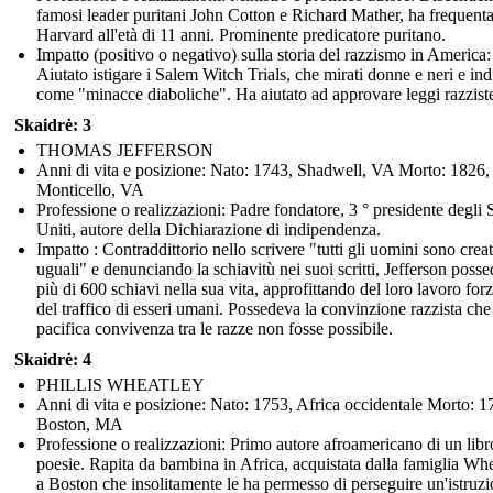
famosi leader puritani John Cotton e Richard Mather, ha frequent
Harvard all'età di 11 anni. Prominente predicatore puritano.
Impatto (positivo o negativo) sulla storia del razzismo in America:
Aiutato istigare i Salem Witch Trials, che mirati donne e neri e ind
come "minacce diaboliche". Ha aiutato ad approvare leggi razzist
Skaidrė: 3
THOMAS JEFFERSON
Anni di vita e posizione: Nato: 1743, Shadwell, VA Morto: 1826,
Monticello, VA
Professione o realizzazioni: Padre fondatore, 3 ° presidente degli S
Uniti, autore della Dichiarazione di indipendenza.
Impatto : Contraddittorio nello scrivere "tutti gli uomini sono creat
uguali" e denunciando la schiavitù nei suoi scritti, Jefferson poss
più di 600 schiavi nella sua vita, approfittando del loro lavoro forz
del traffico di esseri umani. Possedeva la convinzione razzista che
pacifica convivenza tra le razze non fosse possibile.
Skaidrė: 4
PHILLIS WHEATLEY
Anni di vita e posizione: Nato: 1753, Africa occidentale Morto: 1
Boston, MA
Professione o realizzazioni: Primo autore afroamericano di un libr
poesie. Rapita da bambina in Africa, acquistata dalla famiglia Wh
a Boston che insolitamente le ha permesso di perseguire un'istruzi