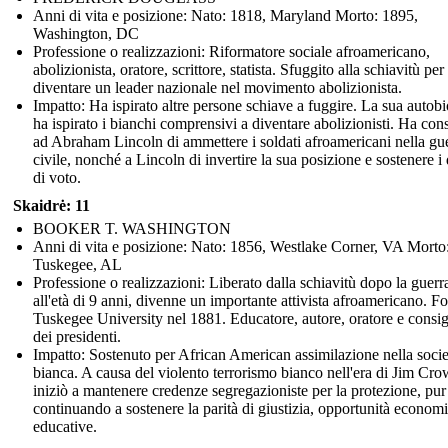
Anni di vita e posizione: Nato: 1818, Maryland Morto: 1895,
Washington, DC
Professione o realizzazioni: Riformatore sociale afroamericano,
abolizionista, oratore, scrittore, statista. Sfuggito alla schiavitù per
diventare un leader nazionale nel movimento abolizionista.
Impatto: Ha ispirato altre persone schiave a fuggire. La sua autobi
ha ispirato i bianchi comprensivi a diventare abolizionisti. Ha cons
ad Abraham Lincoln di ammettere i soldati afroamericani nella gu
civile, nonché a Lincoln di invertire la sua posizione e sostenere i d
di voto.
Skaidrė: 11
BOOKER T. WASHINGTON
Anni di vita e posizione: Nato: 1856, Westlake Corner, VA Morto
Tuskegee, AL
Professione o realizzazioni: Liberato dalla schiavitù dopo la guerra
all'età di 9 anni, divenne un importante attivista afroamericano. F
Tuskegee University nel 1881. Educatore, autore, oratore e consig
dei presidenti.
Impatto: Sostenuto per African American assimilazione nella socie
bianca. A causa del violento terrorismo bianco nell'era di Jim Cro
iniziò a mantenere credenze segregazioniste per la protezione, pur
continuando a sostenere la parità di giustizia, opportunità econom
educative.