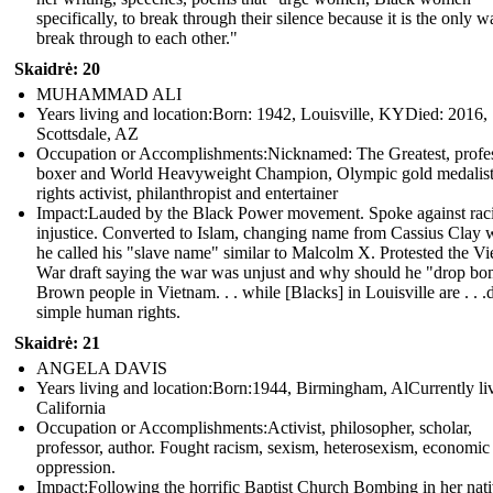
specifically, to break through their silence because it is the only w
break through to each other."
Skaidrė: 20
MUHAMMAD ALI
Years living and location:Born: 1942, Louisville, KYDied: 2016,
Scottsdale, AZ
Occupation or Accomplishments: Nicknamed: The Greatest, profe
boxer and World Heavyweight Champion, Olympic gold medalist,
rights activist, philanthropist and entertainer
Impact:Lauded by the Black Power movement. Spoke against raci
injustice. Converted to Islam, changing name from Cassius Clay 
he called his "slave name" similar to Malcolm X. Protested the V
War draft saying the war was unjust and why should he "drop b
Brown people in Vietnam. . . while [Blacks] in Louisville are . . .
simple human rights.
Skaidrė: 21
ANGELA DAVIS
Years living and location:Born:1944, Birmingham, AlCurrently liv
California
Occupation or Accomplishments: Activist, philosopher, scholar,
professor, author. Fought racism, sexism, heterosexism, economic
oppression.
Impact: Following the horrific Baptist Church Bombing in her nat