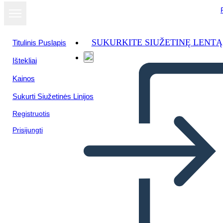
SUKURKITE SIUŽETINĘ LENTĄ
Titulinis Puslapis
Ištekliai
Kainos
Sukurti Siužetinės Linijos
Registruotis
Prisijungti