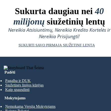
Sukurta daugiau nei
40
milijonų
siužetinių lentų
Nereikia Atsisiuntimų, Nereikia Kredito Kortelės ir
Nereikia Prisijungti!
SUKURTI SAVO PIRMĄJĄ SIUŽETINĘ LENTĄ
Padėti
Pagalba ir DUK
Siužetinės linijos kūrėjas
Kaip spausdinti
Mokytojams
Nemokama Versija Mokytojams
Rajono Paketai