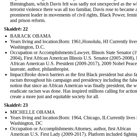
Birmingham, which Davis felt was sadly not unexpected as the w
terrorist violence there was all too familiar, Davis rose to became 
prominent leader in movements of civil rights, Black Power, femi
and prison reform.
Skaidrė: 22
BARACK OBAMA
Years living and location:Born: 1961,Honolulu, HI Currently lives
Washington, D.C.
Occupation or Accomplishments: Lawyer, Illinois State Senator (
2004), First African American Illinois U.S. Senator (2005-2008), F
African American U.S. President (2009-2017), 2009 Nobel Peace
laureate, author, philanthropist.
Impact: Broke down barriers as the first Black president but also f
racism throughout his campaign and presidency including the fals
notion that since an African American was finally president, the w
eradicate racism was done. Has inspired millions calling for action
create a more just and equitable society for all.
Skaidrė: 23
MICHELLE OBAMA
Years living and location:Born: 1964, Chicago, ILCurrently lives 
Washington, DC
Occupation or Accomplishments: Attorney, author, first African
American U.S. First Lady (2009-2017). Platform included fightin