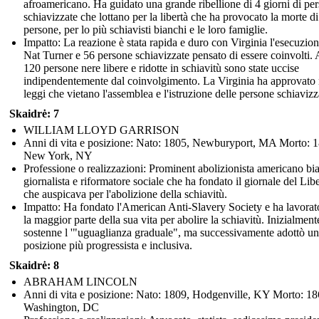
afroamericano. Ha guidato una grande ribellione di 4 giorni di pe
schiavizzate che lottano per la libertà che ha provocato la morte d
persone, per lo più schiavisti bianchi e le loro famiglie.
Impatto: La reazione è stata rapida e duro con Virginia l'esecuzion
Nat Turner e 56 persone schiavizzate pensato di essere coinvolti. 
120 persone nere libere e ridotte in schiavitù sono state uccise
indipendentemente dal coinvolgimento. La Virginia ha approvato
leggi che vietano l'assemblea e l'istruzione delle persone schiavizz
Skaidrė: 7
WILLIAM LLOYD GARRISON
Anni di vita e posizione: Nato: 1805, Newburyport, MA Morto: 
New York, NY
Professione o realizzazioni: Prominent abolizionista americano bi
giornalista e riformatore sociale che ha fondato il giornale del Libe
che auspicava per l'abolizione della schiavitù.
Impatto: Ha fondato l'American Anti-Slavery Society e ha lavorat
la maggior parte della sua vita per abolire la schiavitù. Inizialment
sostenne l '"uguaglianza graduale", ma successivamente adottò u
posizione più progressista e inclusiva.
Skaidrė: 8
ABRAHAM LINCOLN
Anni di vita e posizione: Nato: 1809, Hodgenville, KY Morto: 18
Washington, DC