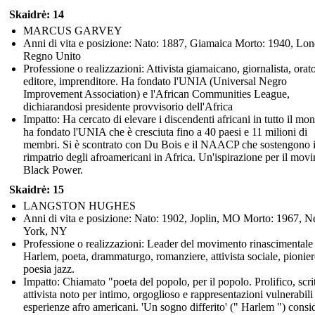
Skaidrė: 14
MARCUS GARVEY
Anni di vita e posizione: Nato: 1887, Giamaica Morto: 1940, Lon
Regno Unito
Professione o realizzazioni: Attivista giamaicano, giornalista, orato
editore, imprenditore. Ha fondato l'UNIA (Universal Negro
Improvement Association) e l'African Communities League,
dichiarandosi presidente provvisorio dell'Africa
Impatto: Ha cercato di elevare i discendenti africani in tutto il mo
ha fondato l'UNIA che è cresciuta fino a 40 paesi e 11 milioni di
membri. Si è scontrato con Du Bois e il NAACP che sostengono i
rimpatrio degli afroamericani in Africa. Un'ispirazione per il mov
Black Power.
Skaidrė: 15
LANGSTON HUGHES
Anni di vita e posizione: Nato: 1902, Joplin, MO Morto: 1967, 
York, NY
Professione o realizzazioni: Leader del movimento rinascimentale
Harlem, poeta, drammaturgo, romanziere, attivista sociale, pionier
poesia jazz.
Impatto: Chiamato "poeta del popolo, per il popolo. Prolifico, scri
attivista noto per intimo, orgoglioso e rappresentazioni vulnerabili
esperienze afro americani. 'Un sogno differito' (" Harlem ") consi