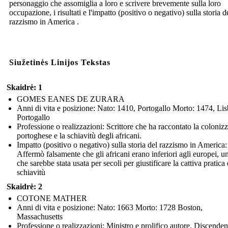
personaggio che assomiglia a loro e scrivere brevemente sulla loro
occupazione, i risultati e l'impatto (positivo o negativo) sulla storia d
razzismo in America .
Siužetinės Linijos Tekstas
Skaidrė: 1
GOMES EANES DE ZURARA
Anni di vita e posizione: Nato: 1410, Portogallo Morto: 1474, Li
Portogallo
Professione o realizzazioni: Scrittore che ha raccontato la coloniz
portoghese e la schiavitù degli africani.
Impatto (positivo o negativo) sulla storia del razzismo in America:
Affermò falsamente che gli africani erano inferiori agli europei, u
che sarebbe stata usata per secoli per giustificare la cattiva pratica 
schiavitù
Skaidrė: 2
COTONE MATHER
Anni di vita e posizione: Nato: 1663 Morto: 1728 Boston,
Massachusetts
Professione o realizzazioni: Ministro e prolifico autore. Discenden