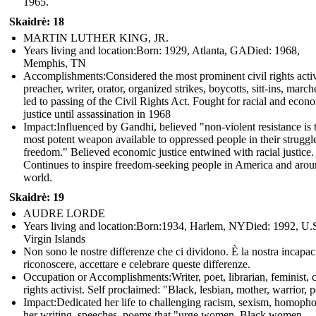
1965.
Skaidrė: 18
MARTIN LUTHER KING, JR.
Years living and location:Born: 1929, Atlanta, GADied: 1968,
Memphis, TN
Accomplishments: Considered the most prominent civil rights activ
preacher, writer, orator, organized strikes, boycotts, sitt-ins, march
led to passing of the Civil Rights Act. Fought for racial and econ
justice until assassination in 1968
Impact: Influenced by Gandhi, believed "non-violent resistance is 
most potent weapon available to oppressed people in their struggle
freedom." Believed economic justice entwined with racial justice.
Continues to inspire freedom-seeking people in America and arou
world.
Skaidrė: 19
AUDRE LORDE
Years living and location:Born:1934, Harlem, NYDied: 1992, U.
Virgin Islands
Non sono le nostre differenze che ci dividono. È la nostra incapaci
riconoscere, accettare e celebrare queste differenze.
Occupation or Accomplishments: Writer, poet, librarian, feminist, c
rights activist. Self proclaimed: "Black, lesbian, mother, warrior, p
Impact:Dedicated her life to challenging racism, sexism, homopho
her writing, speeches, poems that "urge women, Black women