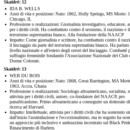
Skaidrė: 12
IDA B. WELLS
Anni di vita e posizione: Nato: 1862, Holly Springs, MS Morto: 
Chicago, IL
Professione o realizzazioni: Giornalista investigativo, educatore, at
per i diritti civili. Ha combattuto contro il sessismo, il razzismo e il
terrorismo suprematista bianco. Alla fondazione della NAACP
Impatto: Come giornalista e scrittore, ha combattuto contro il razz
il linciaggio da parte del terrorista suprematista bianco. Ha parlato
livello nazionale e all'estero degli orrori del linciaggio. Combatté p
suffragio femminile fondando l'Associazione Nazionale del Club 
Donne Colorate.
Skaidrė: 13
WEB DU BOIS
Anni di vita e posizione: Nato: 1868, Great Barrington, MA Mort
1963, Accra, Ghana
Professione o realizzazioni: Sociologo afroamericano, socialista, s
attivista per i diritti civili, autore, co-fondatore del NAACP, pro
panafricanismo. Primo afroamericano a conseguire un dottorato di
ricerca ad Harvard.
Impatto: Intellettuale, attivista per i diritti civili che ha sostenuto si
dall'inizio l'assimilazione e l'eccezionalismo, ma in seguito ha sos
un approccio più inclusivo e antirazzista incentrato sul Black Pride
Rinascimento di Harlem.