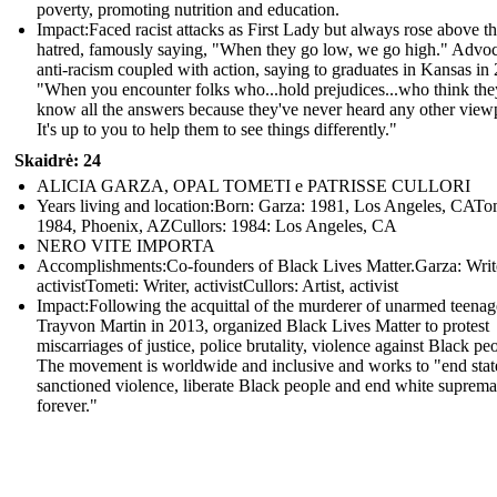
poverty, promoting nutrition and education.
Impact: Faced racist attacks as First Lady but always rose above t
hatred, famously saying, "When they go low, we go high." Advoc
anti-racism coupled with action, saying to graduates in Kansas in
"When you encounter folks who...hold prejudices...who think the
know all the answers because they've never heard any other view
It's up to you to help them to see things differently."
Skaidrė: 24
ALICIA GARZA, OPAL TOMETI e PATRISSE CULLORI
Years living and location:Born: Garza: 1981, Los Angeles, CATo
1984, Phoenix, AZCullors: 1984: Los Angeles, CA
NERO VITE IMPORTA
Accomplishments: Co-founders of Black Lives Matter.Garza: Writ
activistTometi: Writer, activistCullors: Artist, activist
Impact: Following the acquittal of the murderer of unarmed teenag
Trayvon Martin in 2013, organized Black Lives Matter to protest
miscarriages of justice, police brutality, violence against Black pe
The movement is worldwide and inclusive and works to "end stat
sanctioned violence, liberate Black people and end white suprem
forever."