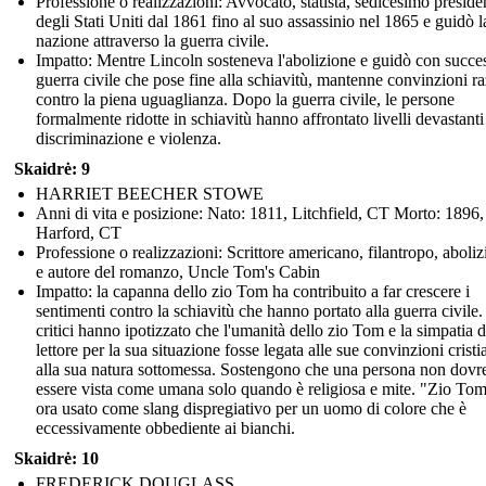
Professione o realizzazioni: Avvocato, statista, sedicesimo preside
degli Stati Uniti dal 1861 fino al suo assassinio nel 1865 e guidò l
nazione attraverso la guerra civile.
Impatto: Mentre Lincoln sosteneva l'abolizione e guidò con succe
guerra civile che pose fine alla schiavitù, mantenne convinzioni ra
contro la piena uguaglianza. Dopo la guerra civile, le persone
formalmente ridotte in schiavitù hanno affrontato livelli devastanti
discriminazione e violenza.
Skaidrė: 9
HARRIET BEECHER STOWE
Anni di vita e posizione: Nato: 1811, Litchfield, CT Morto: 1896,
Harford, CT
Professione o realizzazioni: Scrittore americano, filantropo, aboliz
e autore del romanzo, Uncle Tom's Cabin
Impatto: la capanna dello zio Tom ha contribuito a far crescere i
sentimenti contro la schiavitù che hanno portato alla guerra civile. 
critici hanno ipotizzato che l'umanità dello zio Tom e la simpatia d
lettore per la sua situazione fosse legata alle sue convinzioni cristi
alla sua natura sottomessa. Sostengono che una persona non dovr
essere vista come umana solo quando è religiosa e mite. "Zio Tom
ora usato come slang dispregiativo per un uomo di colore che è
eccessivamente obbediente ai bianchi.
Skaidrė: 10
FREDERICK DOUGLASS