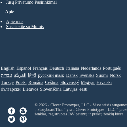
Jūsų Privatumo Pasirinkimai
Apie
Apie mus
Susisiekite su Mumis
English
Español
Français
Deutsch
Italiana
Nederlands
Português
עברית
العَرَبِيَّة
हिन्दी
ру́сский язы́к
Dansk
Svenska
Suomi
Norsk
Türkçe
Polski
Româna
Ceština
Slovenský
Magyar
Hrvatski
български
Lietuvos
Slovenščina
Latvijas
eesti
© 2026 - Clever Prototypes, LLC - Visos teisės saugomo
„ StoryboardThat “ yra „
Clever Prototypes , LLC
“ prek
ženklas, registruotas JAV patentų ir prekių ženklų biure.