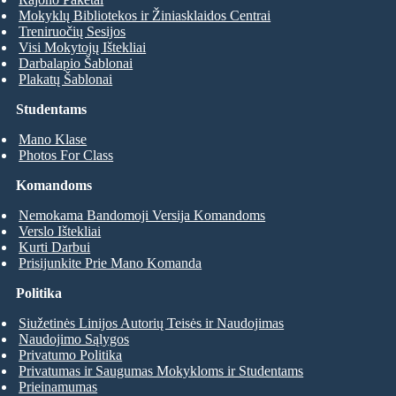
Mokyklų Bibliotekos ir Žiniasklaidos Centrai
Treniruočių Sesijos
Visi Mokytojų Ištekliai
Darbalapio Šablonai
Plakatų Šablonai
Studentams
Mano Klase
Photos For Class
Komandoms
Nemokama Bandomoji Versija Komandoms
Verslo Ištekliai
Kurti Darbui
Prisijunkite Prie Mano Komanda
Politika
Siužetinės Linijos Autorių Teisės ir Naudojimas
Naudojimo Sąlygos
Privatumo Politika
Privatumas ir Saugumas Mokykloms ir Studentams
Prieinamumas