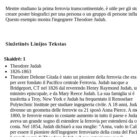
Mentre studiano la prima ferrovia transcontinentale, è utile per gli st
creare poster biografici per una persona o un gruppo di persone influ
Questo esempio mostra l'ingegnere Theodore Judah.
Siužetinės Linijos Tekstas
Skaidrė: 1
Theodore Judah
1826-1863
Theodore Dehone Giuda è stato un pioniere della ferrovia che era
per aver fondato il Pacifico centrale Ferrovia. Judah nacque a
Bridgeport, CT nel 1826 dal reverendo Henry Raymond Judah, u
ministro episcopale, e da Mary Reece Judah. La sua famiglia si è
trasferita a Troy, New York e Judah ha frequentato il Rensselaer
Polytechnic Institute per studiare ingegneria civile. A 18 anni, Jud
divenne un geometra delle ferrovie ea 21 sposò Anna Pierce. A me
1800, le ferrovie erano in costante aumento in tutto il paese e Jud
aveva un grande sogno di estendere la ferrovia per estendersi da c
costa. Nel 1854, Judah dichiarò a sua moglie: "Anna, vado in Cal
per essere il pioniere dell'ingegnere ferroviario della costa del Paci