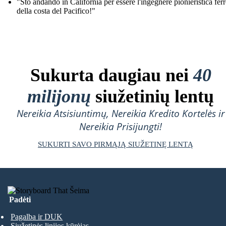
"Sto andando in California per essere l'ingegnere pionieristica fer
della costa del Pacifico!"
Sukurta daugiau nei
40
milijonų
siužetinių lentų
Nereikia Atsisiuntimų, Nereikia Kredito Kortelės ir
Nereikia Prisijungti!
SUKURTI SAVO PIRMĄJĄ SIUŽETINĘ LENTĄ
Padėti
Pagalba ir DUK
Siužetinės linijos kūrėjas