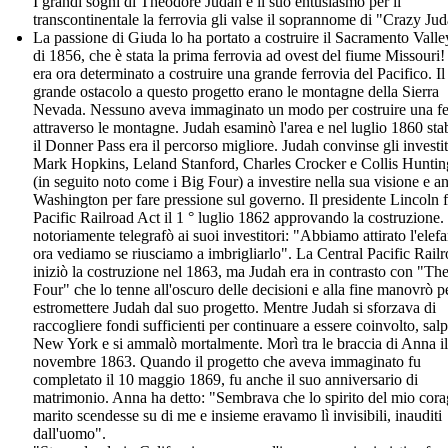
I grandi sogni di Theodore Judah e il suo entusiasmo per il
transcontinentale la ferrovia gli valse il soprannome di "Crazy Ju
La passione di Giuda lo ha portato a costruire il Sacramento Vall
di 1856, che è stata la prima ferrovia ad ovest del fiume Missouri
era ora determinato a costruire una grande ferrovia del Pacifico. Il
grande ostacolo a questo progetto erano le montagne della Sierra
Nevada. Nessuno aveva immaginato un modo per costruire una fe
attraverso le montagne. Judah esaminò l'area e nel luglio 1860 stab
il Donner Pass era il percorso migliore. Judah convinse gli investit
Mark Hopkins, Leland Stanford, Charles Crocker e Collis Huntin
(in seguito noto come i Big Four) a investire nella sua visione e a
Washington per fare pressione sul governo. Il presidente Lincoln f
Pacific Railroad Act il 1 ° luglio 1862 approvando la costruzione.
notoriamente telegrafò ai suoi investitori: "Abbiamo attirato l'elefa
ora vediamo se riusciamo a imbrigliarlo". La Central Pacific Rail
iniziò la costruzione nel 1863, ma Judah era in contrasto con "Th
Four" che lo tenne all'oscuro delle decisioni e alla fine manovrò p
estromettere Judah dal suo progetto. Mentre Judah si sforzava di
raccogliere fondi sufficienti per continuare a essere coinvolto, sal
New York e si ammalò mortalmente. Morì tra le braccia di Anna il
novembre 1863. Quando il progetto che aveva immaginato fu
completato il 10 maggio 1869, fu anche il suo anniversario di
matrimonio. Anna ha detto: "Sembrava che lo spirito del mio cor
marito scendesse su di me e insieme eravamo lì invisibili, inauditi
dall'uomo".