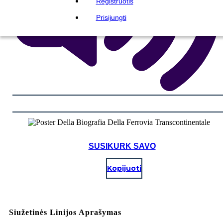
Registruotis
Prisijungti
SUSIKURK SAVO
Kopijuoti
Siužetinės Linijos Aprašymas