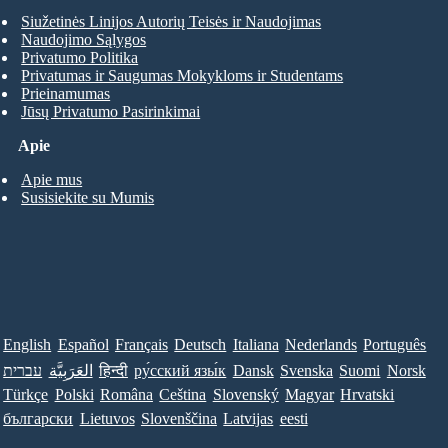
Siužetinės Linijos Autorių Teisės ir Naudojimas
Naudojimo Sąlygos
Privatumo Politika
Privatumas ir Saugumas Mokykloms ir Studentams
Prieinamumas
Jūsų Privatumo Pasirinkimai
Apie
Apie mus
Susisiekite su Mumis
English
Español
Français
Deutsch
Italiana
Nederlands
Português
עברית
العَرَبِيَّة
हिन्दी
ру́сский язы́к
Dansk
Svenska
Suomi
Norsk
Türkçe
Polski
Româna
Ceština
Slovenský
Magyar
Hrvatski
български
Lietuvos
Slovenščina
Latvijas
eesti