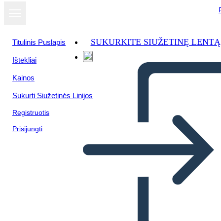
SUKURKITE SIUŽETINĘ LENTĄ
Titulinis Puslapis
Ištekliai
Kainos
Sukurti Siužetinės Linijos
Registruotis
Prisijungti
Poster Della Biografia Della