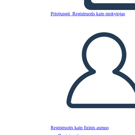
Ferrovia Transcontinentale
Prisijungti
Registruotis kaip mokytojas
Nukopijuokite šią siužetinę lentą
SUKURTI SIUŽETINĘ LENTĄ
PALEISTI SKAIDRIŲ DEMONSTRACIJĄ
SKAITYK MAN
Registruotis kaip fizinis asmuo