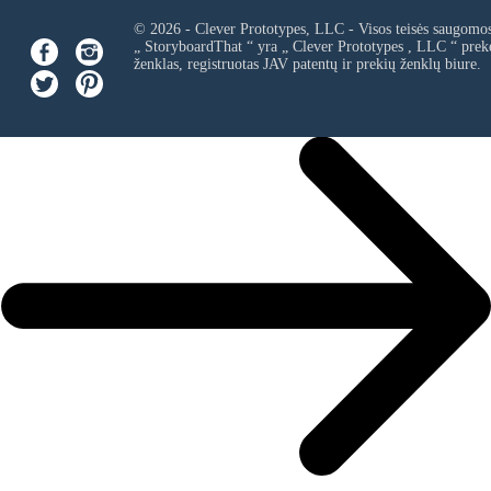
© 2026 - Clever Prototypes, LLC - Visos teisės saugomo
„ StoryboardThat “ yra „
Clever Prototypes , LLC
“ prek
ženklas, registruotas JAV patentų ir prekių ženklų biure.