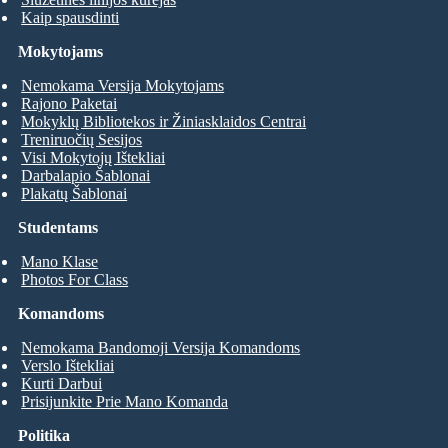
Kaip spausdinti
Mokytojams
Nemokama Versija Mokytojams
Rajono Paketai
Mokyklų Bibliotekos ir Žiniasklaidos Centrai
Treniruočių Sesijos
Visi Mokytojų Ištekliai
Darbalapio Šablonai
Plakatų Šablonai
Studentams
Mano Klase
Photos For Class
Komandoms
Nemokama Bandomoji Versija Komandoms
Verslo Ištekliai
Kurti Darbui
Prisijunkite Prie Mano Komanda
Politika