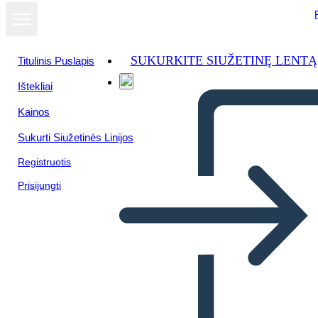
SUKURKITE SIUŽETINĘ LENTĄ
Titulinis Puslapis
Ištekliai
Kainos
Sukurti Siužetinės Linijos
Registruotis
Prisijungti
Un Diagramma di Venn del
Personaggio di Un'estate