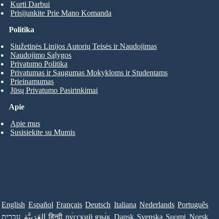
Kurti Darbui
Prisijunkite Prie Mano Komanda
Politika
Siužetinės Linijos Autorių Teisės ir Naudojimas
Naudojimo Sąlygos
Privatumo Politika
Privatumas ir Saugumas Mokykloms ir Studentams
Prieinamumas
Jūsų Privatumo Pasirinkimai
Apie
Apie mus
Susisiekite su Mumis
English
Español
Français
Deutsch
Italiana
Nederlands
Português
עברית
العَرَبِيَّة
हिन्दी
ру́сский язы́к
Dansk
Svenska
Suomi
Norsk