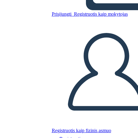
Pazza
Prisijungti
Registruotis kaip mokytojas
Nukopijuokite šią siužetinę lentą
SUKURTI SIUŽETINĘ LENTĄ
PALEISTI SKAIDRIŲ DEMONSTRACIJĄ
SKAITYK MAN
Registruotis kaip fizinis asmuo