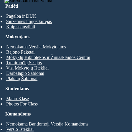
Padėti
Pagalba ir DUK
Siužetinės linijos kūrėjas
Kaip spausdinti
Mokytojams
Nemokama Versija Mokytojams
Rajono Paketai
Mokyklų Bibliotekos ir Žiniasklaidos Centrai
Treniruočių Sesijos
Visi Mokytojų Ištekliai
Darbalapio Šablonai
Plakatų Šablonai
Studentams
Mano Klase
Photos For Class
Komandoms
Nemokama Bandomoji Versija Komandoms
Verslo Ištekliai