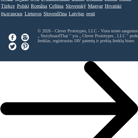
Türkçe
Polski
Româna
Ceština
Slovenský
Magyar
Hrvatski
български
Lietuvos
Slovenščina
Latvijas
eesti
© 2026 - Clever Prototypes, LLC - Visos teisės saugomo
„ StoryboardThat “ yra „
Clever Prototypes , LLC
“ prek
ženklas, registruotas JAV patentų ir prekių ženklų biure.