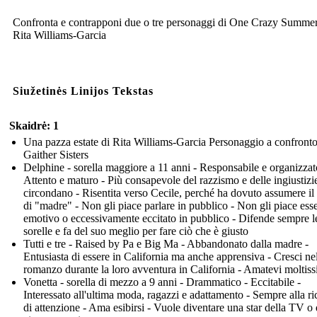
Confronta e contrapponi due o tre personaggi di One Crazy Summer
Rita Williams-Garcia
Siužetinės Linijos Tekstas
Skaidrė: 1
Una pazza estate di Rita Williams-Garcia Personaggio a confront
Gaither Sisters
Delphine - sorella maggiore a 11 anni - Responsabile e organizzat
Attento e maturo - Più consapevole del razzismo e delle ingiustizie
circondano - Risentita verso Cecile, perché ha dovuto assumere il
di "madre" - Non gli piace parlare in pubblico - Non gli piace ess
emotivo o eccessivamente eccitato in pubblico - Difende sempre l
sorelle e fa del suo meglio per fare ciò che è giusto
Tutti e tre - Raised by Pa e Big Ma - Abbandonato dalla madre -
Entusiasta di essere in California ma anche apprensiva - Cresci ne
romanzo durante la loro avventura in California - Amatevi moltis
Vonetta - sorella di mezzo a 9 anni - Drammatico - Eccitabile -
Interessato all'ultima moda, ragazzi e adattamento - Sempre alla ri
di attenzione - Ama esibirsi - Vuole diventare una star della TV o 