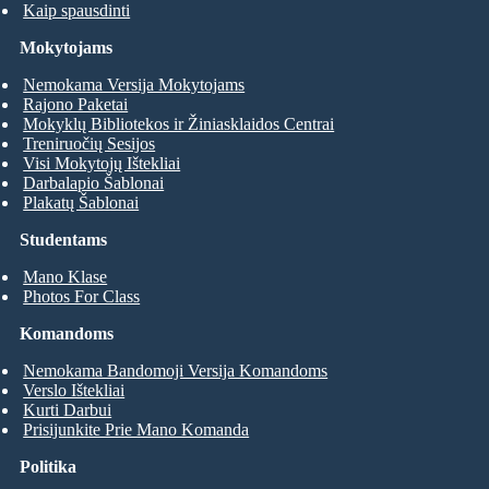
Kaip spausdinti
Mokytojams
Nemokama Versija Mokytojams
Rajono Paketai
Mokyklų Bibliotekos ir Žiniasklaidos Centrai
Treniruočių Sesijos
Visi Mokytojų Ištekliai
Darbalapio Šablonai
Plakatų Šablonai
Studentams
Mano Klase
Photos For Class
Komandoms
Nemokama Bandomoji Versija Komandoms
Verslo Ištekliai
Kurti Darbui
Prisijunkite Prie Mano Komanda
Politika