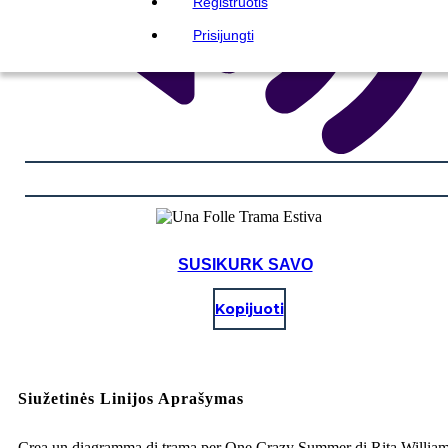
Registruotis
Prisijungti
SUSIKURK SAVO
Kopijuoti
Siužetinės Linijos Aprašymas
Crea un diagramma di trama per One Crazy Summer di Rita William