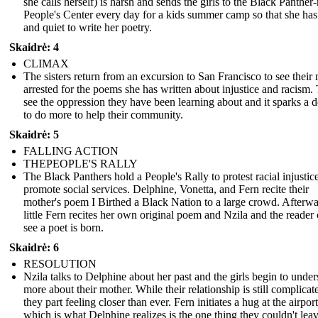
she calls herself) is harsh and sends the girls to the Black Panther
People's Center every day for a kids summer camp so that she ha
and quiet to write her poetry.
Skaidrė: 4
CLIMAX
The sisters return from an excursion to San Francisco to see their
arrested for the poems she has written about injustice and racism.
see the oppression they have been learning about and it sparks a d
to do more to help their community.
Skaidrė: 5
FALLING ACTION
THEPEOPLE'S RALLY
The Black Panthers hold a People's Rally to protest racial injustic
promote social services. Delphine, Vonetta, and Fern recite their
mother's poem I Birthed a Black Nation to a large crowd. Afterwa
little Fern recites her own original poem and Nzila and the reader
see a poet is born.
Skaidrė: 6
RESOLUTION
Nzila talks to Delphine about her past and the girls begin to unde
more about their mother. While their relationship is still complicat
they part feeling closer than ever. Fern initiates a hug at the airport
which is what Delphine realizes is the one thing they couldn't lea