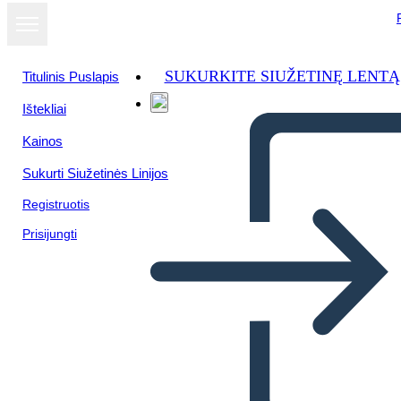
SUKURKITE SIUŽETINĘ LENTĄ
Titulinis Puslapis
Ištekliai
Kainos
Sukurti Siužetinės Linijos
Registruotis
Prisijungti
Una Folle Trama Estiva