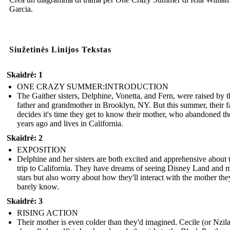
Garcia.
Siužetinės Linijos Tekstas
Skaidrė: 1
ONE CRAZY SUMMER:INTRODUCTION
The Gaither sisters, Delphine, Vonetta, and Fern, were raised by t
father and grandmother in Brooklyn, NY. But this summer, their f
decides it's time they get to know their mother, who abandoned t
years ago and lives in California.
Skaidrė: 2
EXPOSITION
Delphine and her sisters are both excited and apprehensive about t
trip to California. They have dreams of seeing Disney Land and 
stars but also worry about how they'll interact with the mother the
barely know.
Skaidrė: 3
RISING ACTION
Their mother is even colder than they'd imagined. Cecile (or Nzila