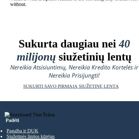
without.
Sukurta daugiau nei
40
milijonų
siužetinių lentų
Nereikia Atsisiuntimų, Nereikia Kredito Kortelės ir
Nereikia Prisijungti!
SUKURTI SAVO PIRMĄJĄ SIUŽETINĘ LENTĄ
Padėti
Pagalba ir DUK
Siužetinės linijos kūrėjas