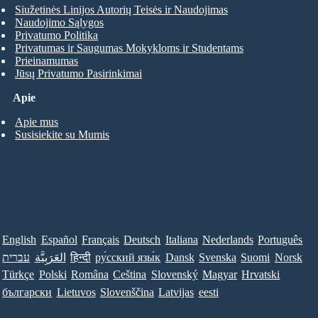
Siužetinės Linijos Autorių Teisės ir Naudojimas
Naudojimo Sąlygos
Privatumo Politika
Privatumas ir Saugumas Mokykloms ir Studentams
Prieinamumas
Jūsų Privatumo Pasirinkimai
Apie
Apie mus
Susisiekite su Mumis
English
Español
Français
Deutsch
Italiana
Nederlands
Português
עברית
العَرَبِيَّة
हिन्दी
ру́сский язы́к
Dansk
Svenska
Suomi
Norsk
Türkçe
Polski
Româna
Ceština
Slovenský
Magyar
Hrvatski
български
Lietuvos
Slovenščina
Latvijas
eesti