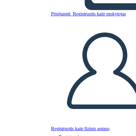
Prisijungti
Registruotis kaip mokytojas
Nukopijuokite šią siužetinę lentą
SUKURTI SIUŽETINĘ LENTĄ
PALEISTI SKAIDRIŲ DEMONSTRACIJĄ
SKAITYK MAN
Registruotis kaip fizinis asmuo