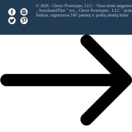
© 2026 - Clever Prototypes, LLC - Visos teisės saugomo
„ StoryboardThat “ yra „
Clever Prototypes , LLC
“ prek
ženklas, registruotas JAV patentų ir prekių ženklų biure.