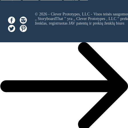
© 2026 - Clever Prototypes, LLC - Visos teisės saugomo
„ StoryboardThat “ yra „
Clever Prototypes , LLC
“ prek
ženklas, registruotas JAV patentų ir prekių ženklų biure.