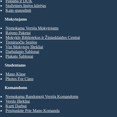
Pagalba ir DUK
Siužetinės linijos kūrėjas
Kaip spausdinti
Mokytojams
Nemokama Versija Mokytojams
Rajono Paketai
Mokyklų Bibliotekos ir Žiniasklaidos Centrai
Treniruočių Sesijos
Visi Mokytojų Ištekliai
Darbalapio Šablonai
Plakatų Šablonai
Studentams
Mano Klase
Photos For Class
Komandoms
Nemokama Bandomoji Versija Komandoms
Verslo Ištekliai
Kurti Darbui
Prisijunkite Prie Mano Komanda