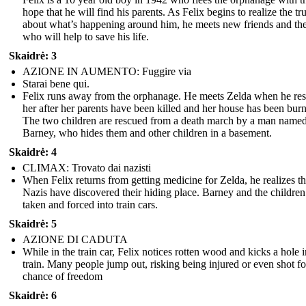
hope that he will find his parents. As Felix begins to realize the tr
about what’s happening around him, he meets new friends and th
who will help to save his life.
Skaidrė: 3
AZIONE IN AUMENTO: Fuggire via
Starai bene qui.
Felix runs away from the orphanage. He meets Zelda when he re
her after her parents have been killed and her house has been bur
The two children are rescued from a death march by a man name
Barney, who hides them and other children in a basement.
Skaidrė: 4
CLIMAX: Trovato dai nazisti
When Felix returns from getting medicine for Zelda, he realizes th
Nazis have discovered their hiding place. Barney and the children
taken and forced into train cars.
Skaidrė: 5
AZIONE DI CADUTA
While in the train car, Felix notices rotten wood and kicks a hole i
train. Many people jump out, risking being injured or even shot fo
chance of freedom
Skaidrė: 6