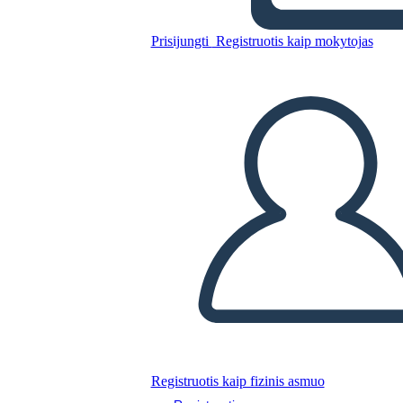
Grafico
Prisijungti
Registruotis kaip mokytojas
Nukopijuokite šią siužetinę lentą
SUKURTI SIUŽETINĘ LENTĄ
PALEISTI SKAIDRIŲ DEMONSTRACIJĄ
SKAITYK MAN
Registruotis kaip fizinis asmuo