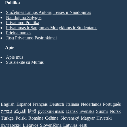
Politika
Siužetinės Linijos Autorių Teisės ir Naudojimas
Naudojimo Sąlygos
Privatumo Politika
Privatumas ir Saugumas Mokykloms ir Studentams
Prieinamumas
Jūsų Privatumo Pasirinkimai
Apie
Apie mus
Susisiekite su Mumis
English
Español
Français
Deutsch
Italiana
Nederlands
Português
עברית
العَرَبِيَّة
हिन्दी
ру́сский язы́к
Dansk
Svenska
Suomi
Norsk
Türkçe
Polski
Româna
Ceština
Slovenský
Magyar
Hrvatski
български
Lietuvos
Slovenščina
Latvijas
eesti