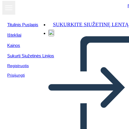
SUKURKITE SIUŽETINĘ LENTĄ
Titulinis Puslapis
Ištekliai
Kainos
Sukurti Siužetinės Linijos
Registruotis
Prisijungti
Una Volta: Diagramma