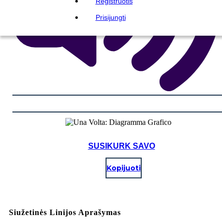
Registruotis
Prisijungti
SUSIKURK SAVO
Kopijuoti
Siužetinės Linijos Aprašymas