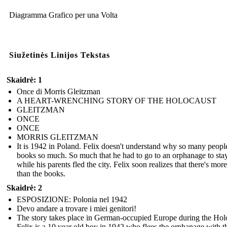
Diagramma Grafico per una Volta
Siužetinės Linijos Tekstas
Skaidrė: 1
Once di Morris Gleitzman
A HEART-WRENCHING STORY OF THE HOLOCAUST
GLEITZMAN
ONCE
ONCE
MORRIS GLEITZMAN
It is 1942 in Poland. Felix doesn't understand why so many peopl
books so much. So much that he had to go to an orphanage to stay
while his parents fled the city. Felix soon realizes that there's more 
than the books.
Skaidrė: 2
ESPOSIZIONE: Polonia nel 1942
Devo andare a trovare i miei genitori!
The story takes place in German-occupied Europe during the Hol
Felix is a 10 year old boy in 1942 who flees the orphanage with t