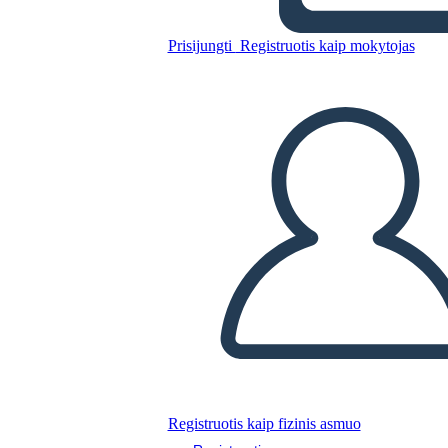
Antica
Prisijungti
Registruotis kaip mokytojas
Nukopijuokite šią siužetinę lentą
SUKURTI SIUŽETINĘ LENTĄ
PALEISTI SKAIDRIŲ DEMONSTRACIJĄ
SKAITYK MAN
Registruotis kaip fizinis asmuo