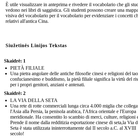
È utile visualizzare in anteprima e rivedere il vocabolario che gli stu
vedono nei libri di saggistica. Gli studenti possono creare una mapp
visiva del vocabolario per il vocabolario per evidenziare i concetti c
relativi all'antica Cina.
Siužetinės Linijos Tekstas
Skaidrė: 1
PIETÀ FILIALE
Una pietra angolare delle antiche filosofie cinesi e religioni del ta
confucianesimo e buddismo, la pietà filiale significa la virtù del ri
per i propri genitori, anziani e antenati.
Skaidrė: 2
LA VIA DELLA SETA
Una rete di rotte commerciali lunga circa 4.000 miglia che colleg
l'Asia alla Persia, la penisola arabica, l'Africa orientale e l'Europa
meridionale. Ha consentito lo scambio di merci, culture, religioni 
Prende il nome dalla redditizia esportazione cinese di seta,la Via d
Seta è stata utilizzata ininterrottamente dal II secolo a.C. al XVIII
secolo!