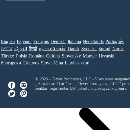
English
Español
Français
Deutsch
Italiana
Nederlands
Português
עברית
العَرَبِيَّة
हिन्दी
ру́сский язы́к
Dansk
Svenska
Suomi
Norsk
Türkçe
Polski
Româna
Ceština
Slovenský
Magyar
Hrvatski
български
Lietuvos
Slovenščina
Latvijas
eesti
© 2026 - Clever Prototypes, LLC - Visos teisės saugomo
„ StoryboardThat “ yra „
Clever Prototypes , LLC
“ prek
ženklas, registruotas JAV patentų ir prekių ženklų biure.