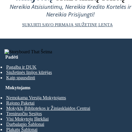
Nereikia Atsisiuntimų, Nereikia Kredito Kortelės ir
Nereikia Prisijungti!
SUKURTI SAVO PIRMĄJĄ SIUŽETINĘ LENTĄ
Padėti
Pagalba ir DUK
Siužetinės linijos kūrėjas
Kaip spausdinti
Mokytojams
Nemokama Versija Mokytojams
Rajono Paketai
Mokyklų Bibliotekos ir Žiniasklaidos Centrai
Treniruočių Sesijos
Visi Mokytojų Ištekliai
Darbalapio Šablonai
Plakatų Šablonai