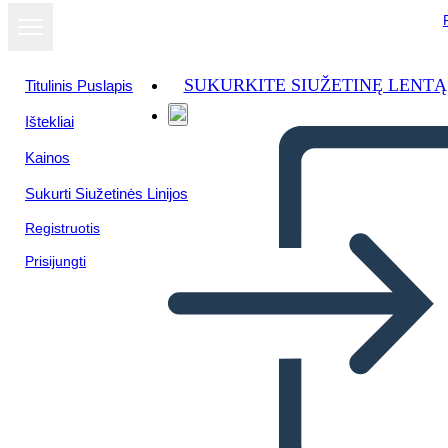
SUKURKITE SIUŽETINĘ LENTĄ
Titulinis Puslapis
Ištekliai
Kainos
Sukurti Siužetinės Linijos
Registruotis
Prisijungti
Vocabolario Della Cina