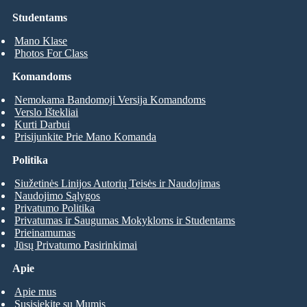
Studentams
Mano Klase
Photos For Class
Komandoms
Nemokama Bandomoji Versija Komandoms
Verslo Ištekliai
Kurti Darbui
Prisijunkite Prie Mano Komanda
Politika
Siužetinės Linijos Autorių Teisės ir Naudojimas
Naudojimo Sąlygos
Privatumo Politika
Privatumas ir Saugumas Mokykloms ir Studentams
Prieinamumas
Jūsų Privatumo Pasirinkimai
Apie
Apie mus
Susisiekite su Mumis