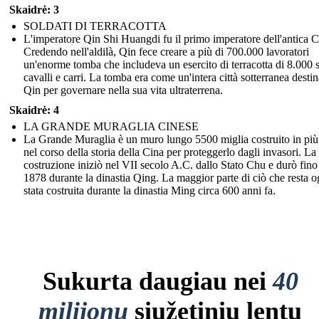
Skaidrė: 3
SOLDATI DI TERRACOTTA
L'imperatore Qin Shi Huangdi fu il primo imperatore dell'antica C
Credendo nell'aldilà, Qin fece creare a più di 700.000 lavoratori
un'enorme tomba che includeva un esercito di terracotta di 8.000 s
cavalli e carri. La tomba era come un'intera città sotterranea destin
Qin per governare nella sua vita ultraterrena.
Skaidrė: 4
LA GRANDE MURAGLIA CINESE
La Grande Muraglia è un muro lungo 5500 miglia costruito in più 
nel corso della storia della Cina per proteggerlo dagli invasori. La
costruzione iniziò nel VII secolo A.C. dallo Stato Chu e durò fino
1878 durante la dinastia Qing. La maggior parte di ciò che resta o
stata costruita durante la dinastia Ming circa 600 anni fa.
Sukurta daugiau nei
40
milijonų
siužetinių lentų