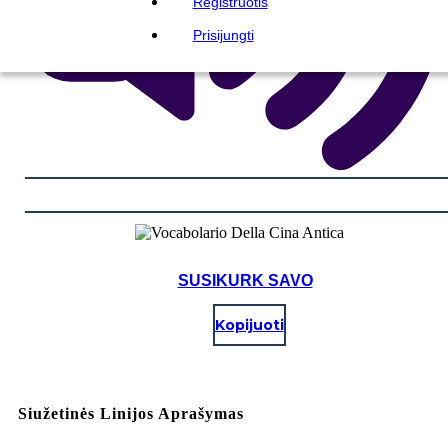
Registruotis
Prisijungti
SUSIKURK SAVO
Kopijuoti
Siužetinės Linijos Aprašymas