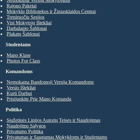
Nemokama Versija Mokytojams
Rajono Paketai
Mokyklų Bibliotekos ir Žiniasklaidos Centrai
Treniruočių Sesijos
Visi Mokytojų Ištekliai
Darbalapio Šablonai
Plakatų Šablonai
Studentams
Mano Klase
Photos For Class
Komandoms
Nemokama Bandomoji Versija Komandoms
Verslo Ištekliai
Kurti Darbui
Prisijunkite Prie Mano Komanda
Politika
Siužetinės Linijos Autorių Teisės ir Naudojimas
Naudojimo Sąlygos
Privatumo Politika
Privatumas ir Saugumas Mokykloms ir Studentams