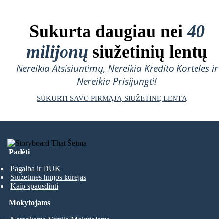
Sukurta daugiau nei
40
milijonų
siužetinių lentų
Nereikia Atsisiuntimų, Nereikia Kredito Kortelės ir
Nereikia Prisijungti!
SUKURTI SAVO PIRMĄJĄ SIUŽETINĘ LENTĄ
Padėti
Pagalba ir DUK
Siužetinės linijos kūrėjas
Kaip spausdinti
Mokytojams