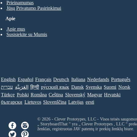
Prieinamumas
Jūsų Privatumo Pasirinkimai
Apie
Apie mus
Susisiekite su Mumis
English
Español
Français
Deutsch
Italiana
Nederlands
Português
עברית
العَرَبِيَّة
हिन्दी
ру́сский язы́к
Dansk
Svenska
Suomi
Norsk
Türkçe
Polski
Româna
Ceština
Slovenský
Magyar
Hrvatski
български
Lietuvos
Slovenščina
Latvijas
eesti
© 2026 - Clever Prototypes, LLC - Visos teisės saugomo
„ StoryboardThat “ yra „
Clever Prototypes , LLC
“ prek
ženklas, registruotas JAV patentų ir prekių ženklų biure.