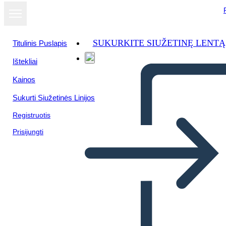
SUKURKITE SIUŽETINĘ LENTĄ
Titulinis Puslapis
Ištekliai
Kainos
Sukurti Siužetinės Linijos
Registruotis
Prisijungti