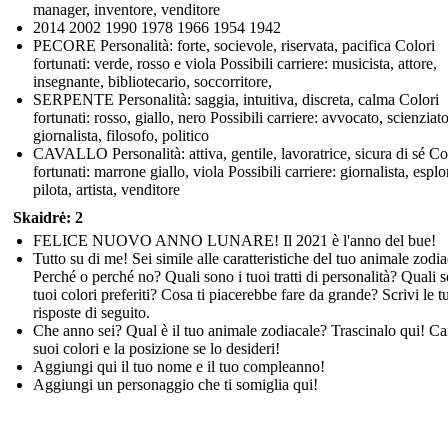
manager, inventore, venditore
2014 2002 1990 1978 1966 1954 1942
PECORE Personalità: forte, socievole, riservata, pacifica Colori
fortunati: verde, rosso e viola Possibili carriere: musicista, attore,
insegnante, bibliotecario, soccorritore,
SERPENTE Personalità: saggia, intuitiva, discreta, calma Colori
fortunati: rosso, giallo, nero Possibili carriere: avvocato, scienziato
giornalista, filosofo, politico
CAVALLO Personalità: attiva, gentile, lavoratrice, sicura di sé Co
fortunati: marrone giallo, viola Possibili carriere: giornalista, esplo
pilota, artista, venditore
Skaidrė: 2
FELICE NUOVO ANNO LUNARE! Il 2021 è l'anno del bue!
Tutto su di me! Sei simile alle caratteristiche del tuo animale zodi
Perché o perché no? Quali sono i tuoi tratti di personalità? Quali s
tuoi colori preferiti? Cosa ti piacerebbe fare da grande? Scrivi le t
risposte di seguito.
Che anno sei? Qual è il tuo animale zodiacale? Trascinalo qui! Ca
suoi colori e la posizione se lo desideri!
Aggiungi qui il tuo nome e il tuo compleanno!
Aggiungi un personaggio che ti somiglia qui!