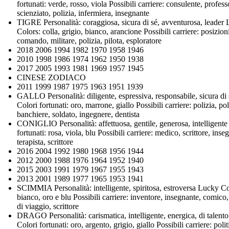
fortunati: verde, rosso, viola Possibili carriere: consulente, profess
scienziato, polizia, infermiera, insegnante
TIGRE Personalità: coraggiosa, sicura di sé, avventurosa, leader
Colors: colla, grigio, bianco, arancione Possibili carriere: posizion
comando, militare, polizia, pilota, esploratore
2018 2006 1994 1982 1970 1958 1946
2010 1998 1986 1974 1962 1950 1938
2017 2005 1993 1981 1969 1957 1945
CINESE ZODIACO
2011 1999 1987 1975 1963 1951 1939
GALLO Personalità: diligente, espressiva, responsabile, sicura di 
Colori fortunati: oro, marrone, giallo Possibili carriere: polizia, pol
banchiere, soldato, ingegnere, dentista
CONIGLIO Personalità: affettuosa, gentile, generosa, intelligente
fortunati: rosa, viola, blu Possibili carriere: medico, scrittore, inse
terapista, scrittore
2016 2004 1992 1980 1968 1956 1944
2012 2000 1988 1976 1964 1952 1940
2015 2003 1991 1979 1967 1955 1943
2013 2001 1989 1977 1965 1953 1941
SCIMMIA Personalità: intelligente, spiritosa, estroversa Lucky Co
bianco, oro e blu Possibili carriere: inventore, insegnante, comico
di viaggio, scrittore
DRAGO Personalità: carismatica, intelligente, energica, di talento
Colori fortunati: oro, argento, grigio, giallo Possibili carriere: polit