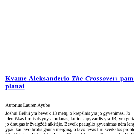
Kvame Aleksanderio
The Crossover
: pam
planai
Autorius Lauren Ayube
Joshui Bellui yra beveik 13 metų, o krepšinis yra jo gyvenimas. Jo
identiškas brolis dvynys Jordanas, kurio slapyvardis yra JB, yra geri
jo draugas ir žvaigždė aikštėje. Beveik paauglio gyvenimas nėra len
ypač kai tavo brolis gauna merginą, o tavo tėvas turi sveikatos prob