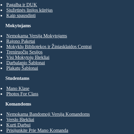
Pagalba ir DUK
Siužetinės linijos kūrėjas
Kaip spausdinti
Mokytojams
Nemokama Versija Mokytojams
Rajono Paketai
Mokyklų Bibliotekos ir Žiniasklaidos Centrai
Treniruočių Sesijos
Visi Mokytojų Ištekliai
Darbalapio Šablonai
Plakatų Šablonai
Studentams
Mano Klase
Photos For Class
Komandoms
Nemokama Bandomoji Versija Komandoms
Verslo Ištekliai
Kurti Darbui
Prisijunkite Prie Mano Komanda