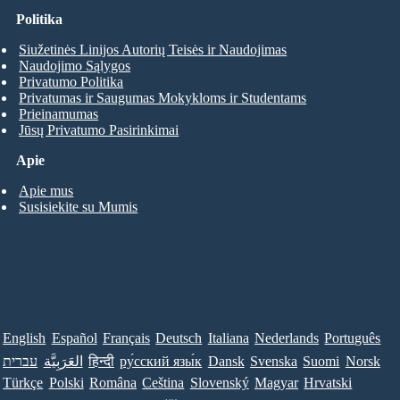
Politika
Siužetinės Linijos Autorių Teisės ir Naudojimas
Naudojimo Sąlygos
Privatumo Politika
Privatumas ir Saugumas Mokykloms ir Studentams
Prieinamumas
Jūsų Privatumo Pasirinkimai
Apie
Apie mus
Susisiekite su Mumis
English
Español
Français
Deutsch
Italiana
Nederlands
Português
עברית
العَرَبِيَّة
हिन्दी
ру́сский язы́к
Dansk
Svenska
Suomi
Norsk
Türkçe
Polski
Româna
Ceština
Slovenský
Magyar
Hrvatski