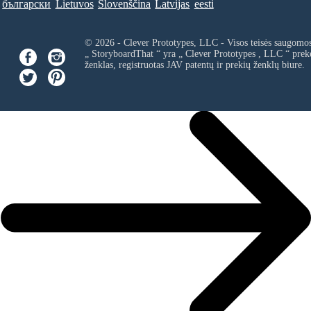
български
Lietuvos
Slovenščina
Latvijas
eesti
© 2026 - Clever Prototypes, LLC - Visos teisės saugomo
„ StoryboardThat “ yra „
Clever Prototypes , LLC
“ prek
ženklas, registruotas JAV patentų ir prekių ženklų biure.