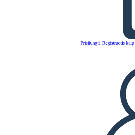
„Crossover“ Žodynas
Prisijungti
Registruotis kaip
Nukopijuokite šią siužetinę
lentą
SUKURTI SIUŽETINĘ LENTĄ
Nukopijuokite šią siužetinę
lentą
SUKURTI SIUŽETINĘ LENTĄ
PALEISTI SKAIDRIŲ DEMONSTRACIJĄ
SKAITYK MAN