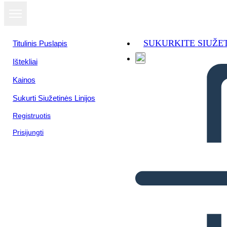
SUKURKITE SIUŽE
Titulinis Puslapis
Ištekliai
Kainos
Sukurti Siužetinės Linijos
Registruotis
Prisijungti