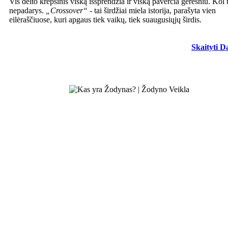
Vis dėlto krepšinis viską išsprendžia ir viską paverčia geresniu. Kol 
nepadarys.
„Crossover“
- tai širdžiai miela istorija, parašyta vien
eilėraščiuose, kuri apgaus tiek vaikų, tiek suaugusiųjų širdis.
Skaityti D