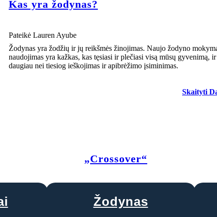
Kas yra žodynas?
Pateikė Lauren Ayube
Žodynas yra žodžių ir jų reikšmės žinojimas. Naujo žodyno mokymas
naudojimas yra kažkas, kas tęsiasi ir plečiasi visą mūsų gyvenimą, ir 
daugiau nei tiesiog ieškojimas ir apibrėžimo įsiminimas.
Skaityti D
„Crossover“
ai
Žodynas