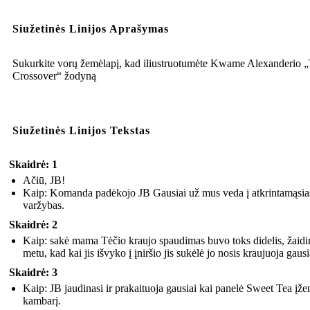
Siužetinės Linijos Aprašymas
Sukurkite vorų žemėlapį, kad iliustruotumėte Kwame Alexanderio 
Crossover“ žodyną
Siužetinės Linijos Tekstas
Skaidrė: 1
Ačiū, JB!
Kaip: Komanda padėkojo JB Gausiai už mus veda į atkrintamąsia
varžybas.
Skaidrė: 2
Kaip: sakė mama Tėčio kraujo spaudimas buvo toks didelis, žaid
metu, kad kai jis išvyko į įniršio jis sukėlė jo nosis kraujuoja gausi
Skaidrė: 3
Kaip: JB jaudinasi ir prakaituoja gausiai kai panelė Sweet Tea įže
kambarį.