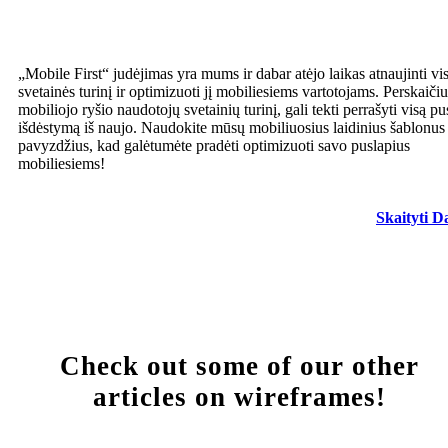
„Mobile First“ judėjimas yra mums ir dabar atėjo laikas atnaujinti vi
svetainės turinį ir optimizuoti jį mobiliesiems vartotojams. Perskaiči
mobiliojo ryšio naudotojų svetainių turinį, gali tekti perrašyti visą pu
išdėstymą iš naujo. Naudokite mūsų mobiliuosius laidinius šablonus 
pavyzdžius, kad galėtumėte pradėti optimizuoti savo puslapius
mobiliesiems!
Skaityti D
Check out some of our other
articles on wireframes!