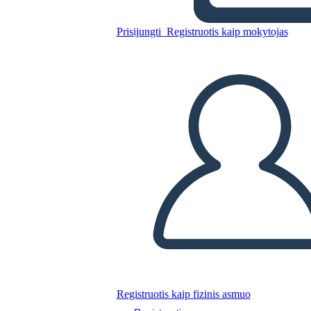
Prisijungti
Registruotis kaip mokytojas
Įmonės Mobilusis
„WireFrame“ Šablonas 3
Nukopijuokite šią siužetinę lentą
SUKURTI SIUŽETINĘ LENTĄ
PALEISTI SKAIDRIŲ DEMONSTRACIJĄ
SKAITYK MAN
Registruotis kaip fizinis asmuo