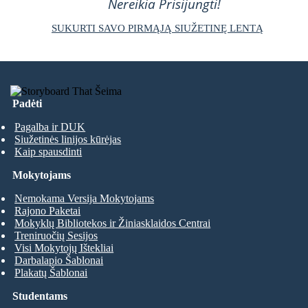
Nereikia Prisijungti!
SUKURTI SAVO PIRMĄJĄ SIUŽETINĘ LENTĄ
Padėti
Pagalba ir DUK
Siužetinės linijos kūrėjas
Kaip spausdinti
Mokytojams
Nemokama Versija Mokytojams
Rajono Paketai
Mokyklų Bibliotekos ir Žiniasklaidos Centrai
Treniruočių Sesijos
Visi Mokytojų Ištekliai
Darbalapio Šablonai
Plakatų Šablonai
Studentams