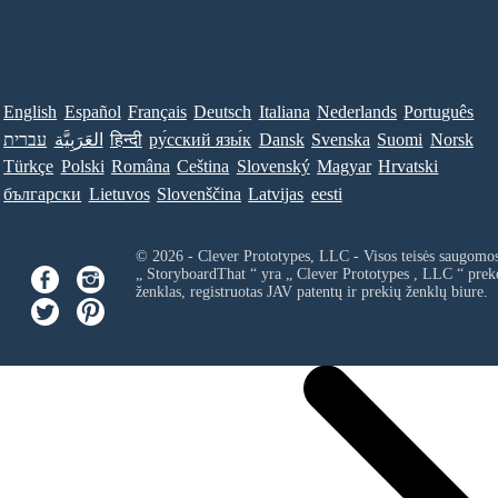
English
Español
Français
Deutsch
Italiana
Nederlands
Português
עברית
العَرَبِيَّة
हिन्दी
ру́сский язы́к
Dansk
Svenska
Suomi
Norsk
Türkçe
Polski
Româna
Ceština
Slovenský
Magyar
Hrvatski
български
Lietuvos
Slovenščina
Latvijas
eesti
© 2026 - Clever Prototypes, LLC - Visos teisės saugomo
„ StoryboardThat “ yra „
Clever Prototypes , LLC
“ prek
ženklas, registruotas JAV patentų ir prekių ženklų biure.