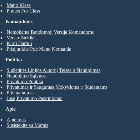
Mano Klase
Photos For Class
Komandoms
Nemokama Bandomoji Versija Komandoms
Verslo Ištekliai
Kurti Darbui
Prisijunkite Prie Mano Komanda
Politika
Siužetinės Linijos Autorių Teisės ir Naudojimas
Naudojimo Sąlygos
Privatumo Politika
Privatumas ir Saugumas Mokykloms ir Studentams
Prieinamumas
Jūsų Privatumo Pasirinkimai
Apie
Apie mus
Susisiekite su Mumis