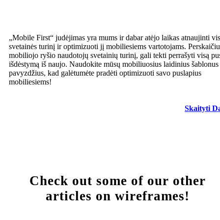
„Mobile First“ judėjimas yra mums ir dabar atėjo laikas atnaujinti vi
svetainės turinį ir optimizuoti jį mobiliesiems vartotojams. Perskaiči
mobiliojo ryšio naudotojų svetainių turinį, gali tekti perrašyti visą pu
išdėstymą iš naujo. Naudokite mūsų mobiliuosius laidinius šablonus 
pavyzdžius, kad galėtumėte pradėti optimizuoti savo puslapius
mobiliesiems!
Skaityti D
Check out some of our other
articles on wireframes!