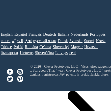
English
Español
Français
Deutsch
Italiana
Nederlands
Português
עברית
العَرَبِيَّة
हिन्दी
ру́сский язы́к
Dansk
Svenska
Suomi
Norsk
Türkçe
Polski
Româna
Ceština
Slovenský
Magyar
Hrvatski
български
Lietuvos
Slovenščina
Latvijas
eesti
© 2026 - Clever Prototypes, LLC - Visos teisės saugomo
„ StoryboardThat “ yra „
Clever Prototypes , LLC
“ prek
ženklas, registruotas JAV patentų ir prekių ženklų biure.