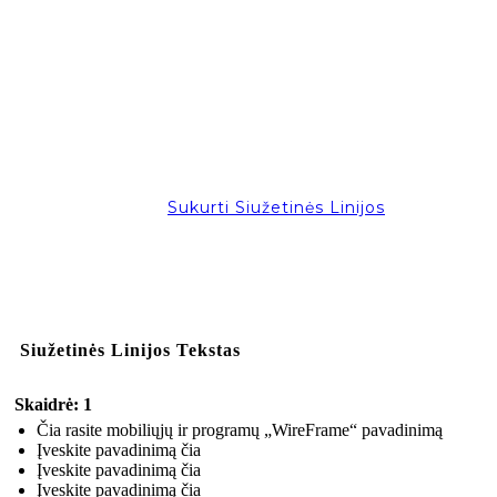
Sukurti Siužetinės Linijos
Siužetinės Linijos Tekstas
Skaidrė: 1
Čia rasite mobiliųjų ir programų „WireFrame“ pavadinimą
Įveskite pavadinimą čia
Įveskite pavadinimą čia
Įveskite pavadinimą čia