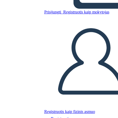
Prisijungti
Registruotis kaip mokytojas
Įmonės Mobilusis
„WireFrame“ Šablonas 4
Nukopijuokite šią siužetinę lentą
SUKURTI SIUŽETINĘ LENTĄ
PALEISTI SKAIDRIŲ DEMONSTRACIJĄ
SKAITYK MAN
Registruotis kaip fizinis asmuo