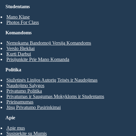
Studentams
Mano Klase
Photos For Class
Komandoms
Nemokama Bandomoji Versija Komandoms
Verslo Ištekliai
Kurti Darbui
Prisijunkite Prie Mano Komanda
Politika
Siužetinės Linijos Autorių Teisės ir Naudojimas
Naudojimo Sąlygos
Privatumo Politika
Privatumas ir Saugumas Mokykloms ir Studentams
Prieinamumas
Jūsų Privatumo Pasirinkimai
Apie
Apie mus
Susisiekite su Mumis