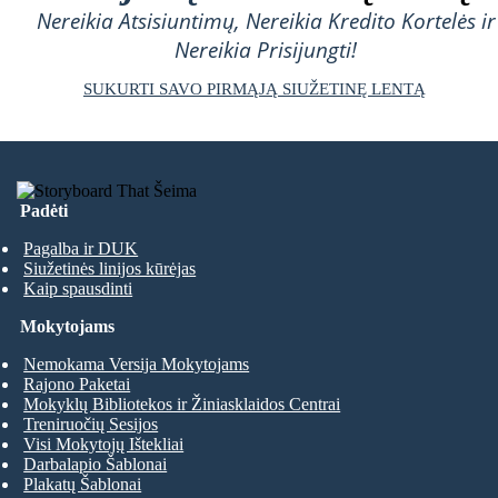
Nereikia Atsisiuntimų, Nereikia Kredito Kortelės ir
Nereikia Prisijungti!
SUKURTI SAVO PIRMĄJĄ SIUŽETINĘ LENTĄ
Padėti
Pagalba ir DUK
Siužetinės linijos kūrėjas
Kaip spausdinti
Mokytojams
Nemokama Versija Mokytojams
Rajono Paketai
Mokyklų Bibliotekos ir Žiniasklaidos Centrai
Treniruočių Sesijos
Visi Mokytojų Ištekliai
Darbalapio Šablonai
Plakatų Šablonai