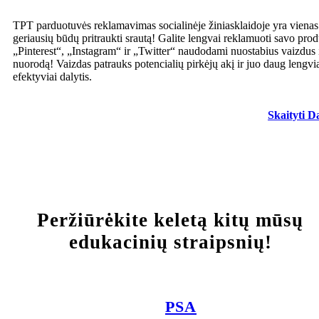
TPT parduotuvės reklamavimas socialinėje žiniasklaidoje yra vienas
geriausių būdų pritraukti srautą! Galite lengvai reklamuoti savo pro
„Pinterest“, „Instagram“ ir „Twitter“ naudodami nuostabius vaizdus 
nuorodą! Vaizdas patrauks potencialių pirkėjų akį ir juo daug lengvi
efektyviai dalytis.
Skaityti D
Peržiūrėkite keletą kitų mūsų
edukacinių straipsnių!
PSA