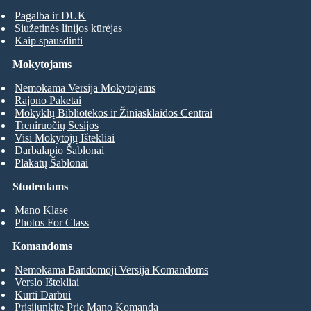
Pagalba ir DUK
Siužetinės linijos kūrėjas
Kaip spausdinti
Mokytojams
Nemokama Versija Mokytojams
Rajono Paketai
Mokyklų Bibliotekos ir Žiniasklaidos Centrai
Treniruočių Sesijos
Visi Mokytojų Ištekliai
Darbalapio Šablonai
Plakatų Šablonai
Studentams
Mano Klase
Photos For Class
Komandoms
Nemokama Bandomoji Versija Komandoms
Verslo Ištekliai
Kurti Darbui
Prisijunkite Prie Mano Komanda