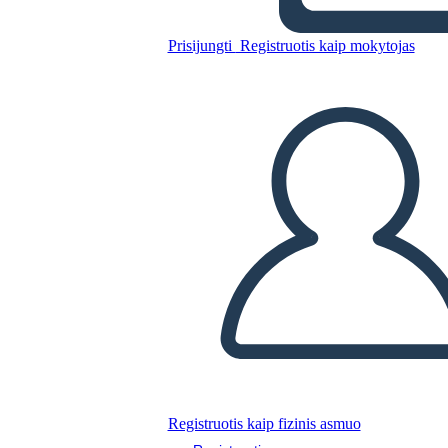
Prisijungti
Registruotis kaip mokytojas
„Pinterest TPT“ Šablonas
Nukopijuokite šią siužetinę lentą
SUKURTI SIUŽETINĘ LENTĄ
PALEISTI SKAIDRIŲ DEMONSTRACIJĄ
SKAITYK MAN
Registruotis kaip fizinis asmuo