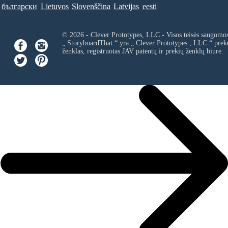
български
Lietuvos
Slovenščina
Latvijas
eesti
© 2026 - Clever Prototypes, LLC - Visos teisės saugomo
„ StoryboardThat “ yra „
Clever Prototypes , LLC
“ prek
ženklas, registruotas JAV patentų ir prekių ženklų biure.