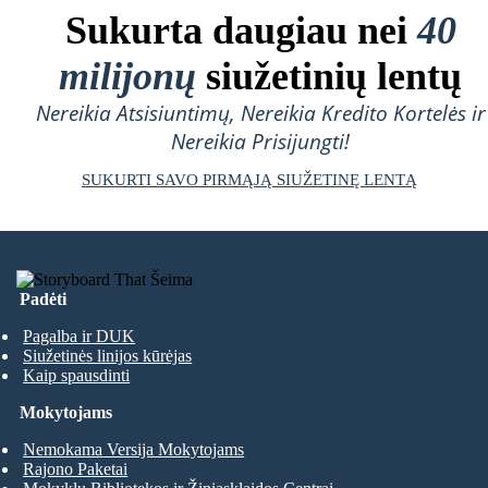
Sukurta daugiau nei
40
milijonų
siužetinių lentų
Nereikia Atsisiuntimų, Nereikia Kredito Kortelės ir
Nereikia Prisijungti!
SUKURTI SAVO PIRMĄJĄ SIUŽETINĘ LENTĄ
Padėti
Pagalba ir DUK
Siužetinės linijos kūrėjas
Kaip spausdinti
Mokytojams
Nemokama Versija Mokytojams
Rajono Paketai