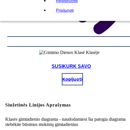
Registruotis
Prisijungti
SUSIKURK SAVO
Kopijuoti
Siužetinės Linijos Aprašymas
Klasės gimtadienio diagrama - naudodamiesi šia patogia diagrama
stebėkite būsimus mokinių gimtadienius