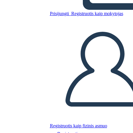
Nukopijuokite šią siužetinę lentą
Prisijungti
Registruotis kaip mokytojas
SUKURTI SIUŽETINĘ LENTĄ
PALEISTI SKAIDRIŲ DEMONSTRACIJĄ
SKAITYK MAN
Registruotis kaip fizinis asmuo