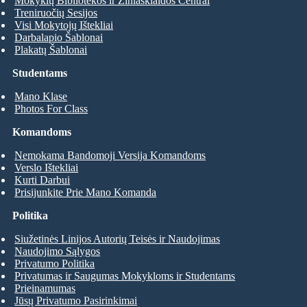
Mokyklų Bibliotekos ir Žiniasklaidos Centrai
Treniruočių Sesijos
Visi Mokytojų Ištekliai
Darbalapio Šablonai
Plakatų Šablonai
Studentams
Mano Klase
Photos For Class
Komandoms
Nemokama Bandomoji Versija Komandoms
Verslo Ištekliai
Kurti Darbui
Prisijunkite Prie Mano Komanda
Politika
Siužetinės Linijos Autorių Teisės ir Naudojimas
Naudojimo Sąlygos
Privatumo Politika
Privatumas ir Saugumas Mokykloms ir Studentams
Prieinamumas
Jūsų Privatumo Pasirinkimai