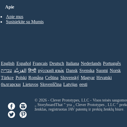
Apie
Apie mus
Susisiekite su Mumis
English
Español
Français
Deutsch
Italiana
Nederlands
Português
עברית
العَرَبِيَّة
हिन्दी
ру́сский язы́к
Dansk
Svenska
Suomi
Norsk
Türkçe
Polski
Româna
Ceština
Slovenský
Magyar
Hrvatski
български
Lietuvos
Slovenščina
Latvijas
eesti
© 2026 - Clever Prototypes, LLC - Visos teisės saugomo
„ StoryboardThat “ yra „
Clever Prototypes , LLC
“ prek
ženklas, registruotas JAV patentų ir prekių ženklų biure.