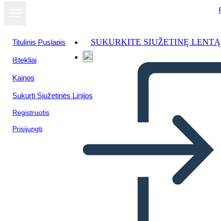
SUKURKITE SIUŽETINĘ LENTĄ
Titulinis Puslapis
Ištekliai
Kainos
Sukurti Siužetinės Linijos
Registruotis
Prisijungti
Gimimo Dienos Klasė Klasėje