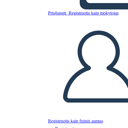
Nukopijuokite šią siužetinę lentą
Prisijungti
Registruotis kaip mokytojas
SUKURTI SIUŽETINĘ LENTĄ
PALEISTI SKAIDRIŲ DEMONSTRACIJĄ
SKAITYK MAN
Registruotis kaip fizinis asmuo