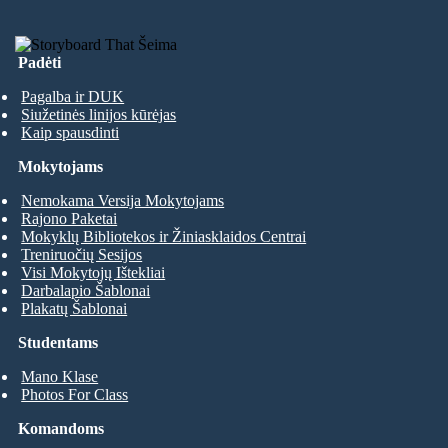
Padėti
Pagalba ir DUK
Siužetinės linijos kūrėjas
Kaip spausdinti
Mokytojams
Nemokama Versija Mokytojams
Rajono Paketai
Mokyklų Bibliotekos ir Žiniasklaidos Centrai
Treniruočių Sesijos
Visi Mokytojų Ištekliai
Darbalapio Šablonai
Plakatų Šablonai
Studentams
Mano Klase
Photos For Class
Komandoms