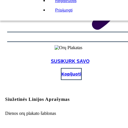
Registruotis
Prisijungti
SUSIKURK SAVO
Kopijuoti
Siužetinės Linijos Aprašymas
Dienos orų plakato šablonas