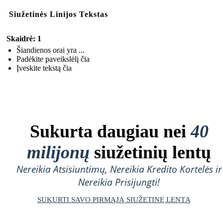
Siužetinės Linijos Tekstas
Skaidrė: 1
Šiandienos orai yra ...
Padėkite paveikslėlį čia
Įveskite tekstą čia
Sukurta daugiau nei
40
milijonų
siužetinių lentų
Nereikia Atsisiuntimų, Nereikia Kredito Kortelės ir
Nereikia Prisijungti!
SUKURTI SAVO PIRMĄJĄ SIUŽETINĘ LENTĄ