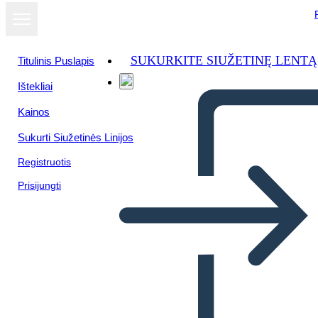
SUKURKITE SIUŽETINĘ LENTĄ
Titulinis Puslapis
Ištekliai
Kainos
Sukurti Siužetinės Linijos
Registruotis
Prisijungti
Orų Plakatas