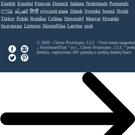
English
Español
Français
Deutsch
Italiana
Nederlands
Português
עברית
العَرَبِيَّة
हिन्दी
ру́сский язы́к
Dansk
Svenska
Suomi
Norsk
Türkçe
Polski
Româna
Ceština
Slovenský
Magyar
Hrvatski
български
Lietuvos
Slovenščina
Latvijas
eesti
© 2026 - Clever Prototypes, LLC - Visos teisės saugomo
„ StoryboardThat “ yra „
Clever Prototypes , LLC
“ prek
ženklas, registruotas JAV patentų ir prekių ženklų biure.