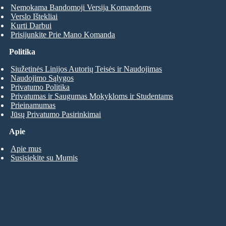
Nemokama Bandomoji Versija Komandoms
Verslo Ištekliai
Kurti Darbui
Prisijunkite Prie Mano Komanda
Politika
Siužetinės Linijos Autorių Teisės ir Naudojimas
Naudojimo Sąlygos
Privatumo Politika
Privatumas ir Saugumas Mokykloms ir Studentams
Prieinamumas
Jūsų Privatumo Pasirinkimai
Apie
Apie mus
Susisiekite su Mumis