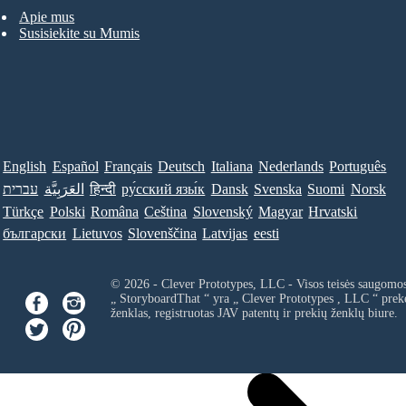
Apie mus
Susisiekite su Mumis
English
Español
Français
Deutsch
Italiana
Nederlands
Português
עברית
العَرَبِيَّة
हिन्दी
ру́сский язы́к
Dansk
Svenska
Suomi
Norsk
Türkçe
Polski
Româna
Ceština
Slovenský
Magyar
Hrvatski
български
Lietuvos
Slovenščina
Latvijas
eesti
© 2026 - Clever Prototypes, LLC - Visos teisės saugomo
„ StoryboardThat “ yra „
Clever Prototypes , LLC
“ prek
ženklas, registruotas JAV patentų ir prekių ženklų biure.