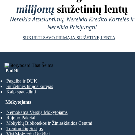
milijonų
siužetinių lentų
Nereikia Atsisiuntimų, Nereikia Kredito Kortelės ir
Nereikia Prisijungti!
SUKURTI SAVO PIRMĄJĄ SIUŽETINĘ LENTĄ
Padėti
Pagalba ir DUK
Siužetinės linijos kūrėjas
Kaip spausdinti
Mokytojams
Nemokama Versija Mokytojams
Rajono Paketai
Mokyklų Bibliotekos ir Žiniasklaidos Centrai
Treniruočių Sesijos
Visi Mokytojų Ištekliai