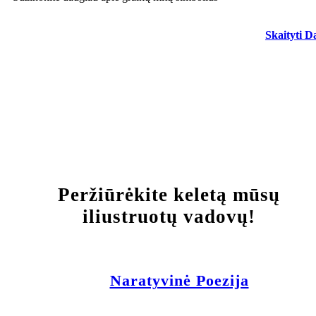
Skaityti D
Peržiūrėkite keletą mūsų
iliustruotų vadovų!
Naratyvinė Poezija