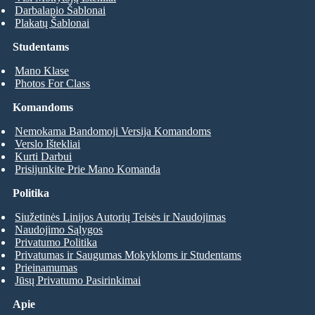
Darbalapio Šablonai
Plakatų Šablonai
Studentams
Mano Klase
Photos For Class
Komandoms
Nemokama Bandomoji Versija Komandoms
Verslo Ištekliai
Kurti Darbui
Prisijunkite Prie Mano Komanda
Politika
Siužetinės Linijos Autorių Teisės ir Naudojimas
Naudojimo Sąlygos
Privatumo Politika
Privatumas ir Saugumas Mokykloms ir Studentams
Prieinamumas
Jūsų Privatumo Pasirinkimai
Apie