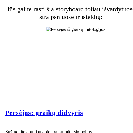
Jūs galite rasti šią storyboard toliau išvardytuos
straipsniuose ir išteklių:
Persėjas: graikų didvyris
Sužinokite daugiau apie graikų mitų simbolius