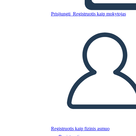
Prisijungti
Registruotis kaip mokytojas
Persėjas: Graikijos Herojus
Nukopijuokite šią siužetinę lentą
SUKURTI SIUŽETINĘ LENTĄ
PALEISTI SKAIDRIŲ DEMONSTRACIJĄ
SKAITYK MAN
Registruotis kaip fizinis asmuo