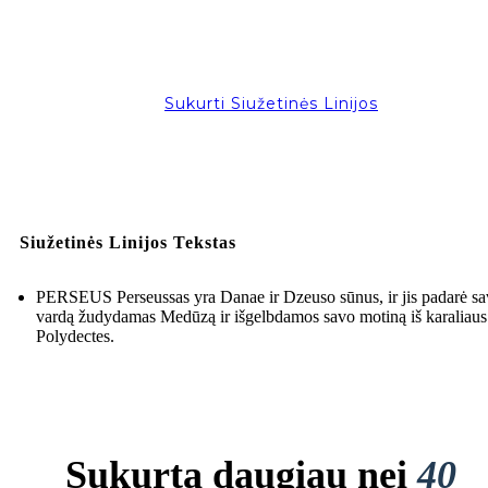
Sukurti Siužetinės Linijos
Siužetinės Linijos Tekstas
PERSEUS Perseussas yra Danae ir Dzeuso sūnus, ir jis padarė s
vardą žudydamas Medūzą ir išgelbdamos savo motiną iš karaliaus
Polydectes.
Sukurta daugiau nei
40