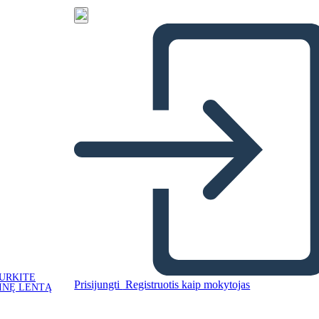
URKITE
Prisijungti
Registruotis kaip mokytojas
INĘ LENTĄ