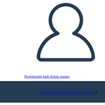
Registruotis kaip fizinis asmuo
Peržiūrėkite Pamokos Planą