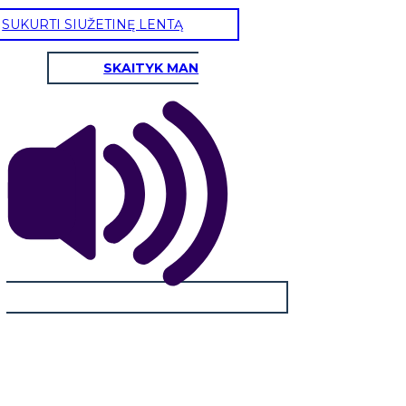
SUKURTI SIUŽETINĘ LENTĄ
MAN vs Supernatural
SKAITYK MAN
, o trys ponia W visi kovoja blogis antgamtinę jėgą. Visoje
is yra atstovaujama įvairiais būdais: Dark dalykas vyras su
 jis. Kovotojos naudoti meilę ir tikimės, kad kovoti su šia
blogio, bet jie negali sunaikinti jį visiškai.