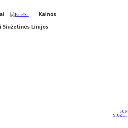
ai
Kainos
i Siužetinės Linijos
SUK
SIUŽET