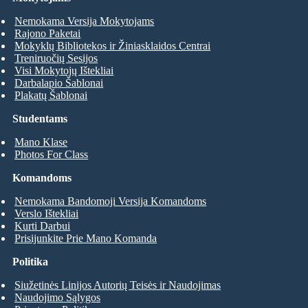
Nemokama Versija Mokytojams
Rajono Paketai
Mokyklų Bibliotekos ir Žiniasklaidos Centrai
Treniruočių Sesijos
Visi Mokytojų Ištekliai
Darbalapio Šablonai
Plakatų Šablonai
Studentams
Mano Klase
Photos For Class
Komandoms
Nemokama Bandomoji Versija Komandoms
Verslo Ištekliai
Kurti Darbui
Prisijunkite Prie Mano Komanda
Politika
Siužetinės Linijos Autorių Teisės ir Naudojimas
Naudojimo Sąlygos