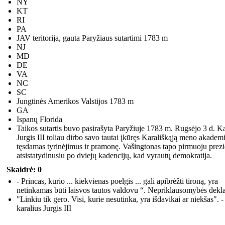
NY
KT
RI
PA
JAV teritorija, gauta Paryžiaus sutartimi 1783 m
NJ
MD
DE
VA
NC
SC
Jungtinės Amerikos Valstijos 1783 m
GA
Ispanų Florida
Taikos sutartis buvo pasirašyta Paryžiuje 1783 m. Rugsėjo 3 d. Ka
Jurgis III toliau dirbo savo tautai įkūręs Karališkąją meno akademi
tęsdamas tyrinėjimus ir pramonę. Vašingtonas tapo pirmuoju prezi
atsistatydinusiu po dviejų kadencijų, kad vyrautų demokratija.
Skaidrė: 0
- Princas, kurio ... kiekvienas poelgis ... gali apibrėžti tironą, yra
netinkamas būti laisvos tautos valdovu “. Nepriklausomybės dekla
"Linkiu tik gero. Visi, kurie nesutinka, yra išdavikai ar niekšas". -
karalius Jurgis III