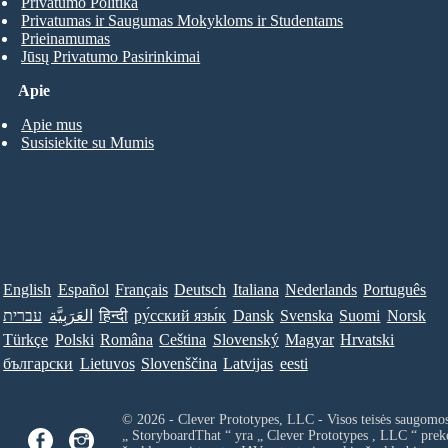
Privatumo Politika
Privatumas ir Saugumas Mokykloms ir Studentams
Prieinamumas
Jūsų Privatumo Pasirinkimai
Apie
Apie mus
Susisiekite su Mumis
English
Español
Français
Deutsch
Italiana
Nederlands
Português
עברית
العَرَبِيَّة
हिन्दी
ру́сский язы́к
Dansk
Svenska
Suomi
Norsk
Türkçe
Polski
Româna
Ceština
Slovenský
Magyar
Hrvatski
български
Lietuvos
Slovenščina
Latvijas
eesti
© 2026 - Clever Prototypes, LLC - Visos teisės saugomo
„ StoryboardThat “ yra „
Clever Prototypes , LLC
“ prek