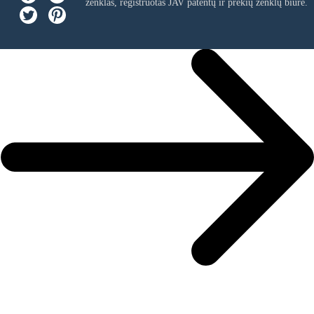
ženklas, registruotas JAV patentų ir prekių ženklų biure.