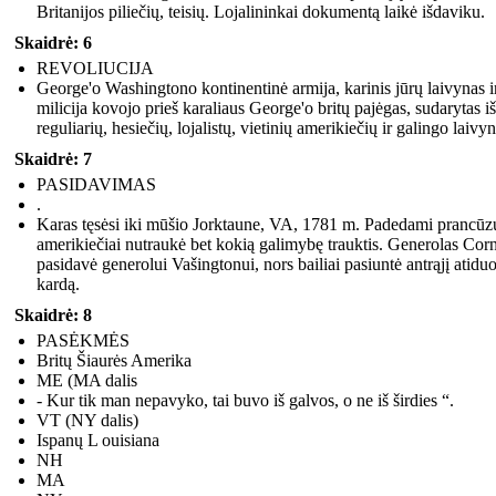
Britanijos piliečių, teisių. Lojalininkai dokumentą laikė išdaviku.
Skaidrė: 6
REVOLIUCIJA
George'o Washingtono kontinentinė armija, karinis jūrų laivynas i
milicija kovojo prieš karaliaus George'o britų pajėgas, sudarytas iš
reguliarių, hesiečių, lojalistų, vietinių amerikiečių ir galingo laivy
Skaidrė: 7
PASIDAVIMAS
.
Karas tęsėsi iki mūšio Jorktaune, VA, 1781 m. Padedami prancūz
amerikiečiai nutraukė bet kokią galimybę trauktis. Generolas Cor
pasidavė generolui Vašingtonui, nors bailiai pasiuntė antrąjį atiduo
kardą.
Skaidrė: 8
PASĖKMĖS
Britų Šiaurės Amerika
ME (MA dalis
- Kur tik man nepavyko, tai buvo iš galvos, o ne iš širdies “.
VT (NY dalis)
Ispanų L ouisiana
NH
MA