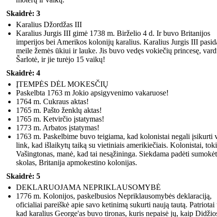
Skaidrė: 3
Karalius Džordžas III
Karalius Jurgis III gimė 1738 m. Birželio 4 d. Ir buvo Britanijos
imperijos bei Amerikos kolonijų karalius. Karalius Jurgis III pasid
meile žemės ūkiui ir lauke. Jis buvo vedęs vokiečių princesę, var
Šarlotė, ir jie turėjo 15 vaikų!
Skaidrė: 4
ĮTEMPĖS DĖL MOKESČIŲ
Paskelbta 1763 m Jokio apsigyvenimo vakaruose!
1764 m. Cukraus aktas!
1765 m. Pašto ženklų aktas!
1765 m. Ketvirčio įstatymas!
1773 m. Arbatos įstatymas!
1763 m. Paskelbime buvo teigiama, kad kolonistai negali įsikurti 
link, kad išlaikytų taiką su vietiniais amerikiečiais. Kolonistai, tok
Vašingtonas, manė, kad tai nesąžininga. Siekdama padėti sumokėt
skolas, Britanija apmokestino kolonijas.
Skaidrė: 5
DEKLARUOJAMA NEPRIKLAUSOMYBĖ
1776 m. Kolonijos, paskelbusios Nepriklausomybės deklaraciją,
oficialiai pareiškė apie savo ketinimą sukurti naują tautą. Patriotai 
kad karalius George'as buvo tironas, kuris nepaisė jų, kaip Didžio