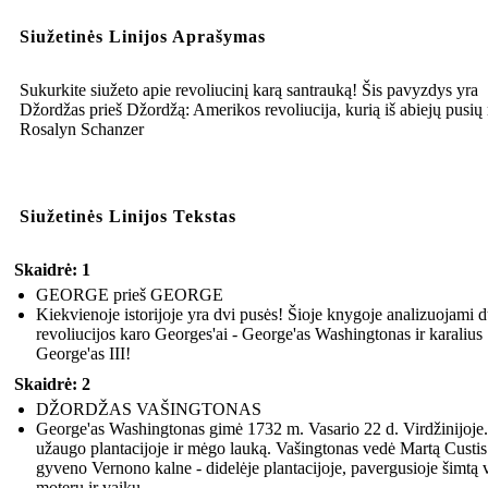
Siužetinės Linijos Aprašymas
Sukurkite siužeto apie revoliucinį karą santrauką! Šis pavyzdys yra
Džordžas prieš Džordžą: Amerikos revoliucija, kurią iš abiejų pusių
Rosalyn Schanzer
Siužetinės Linijos Tekstas
Skaidrė: 1
GEORGE prieš GEORGE
Kiekvienoje istorijoje yra dvi pusės! Šioje knygoje analizuojami 
revoliucijos karo Georges'ai - George'as Washingtonas ir karalius
George'as III!
Skaidrė: 2
DŽORDŽAS VAŠINGTONAS
George'as Washingtonas gimė 1732 m. Vasario 22 d. Virdžinijoje.
užaugo plantacijoje ir mėgo lauką. Vašingtonas vedė Martą Custis i
gyveno Vernono kalne - didelėje plantacijoje, pavergusioje šimtą 
moterų ir vaikų.