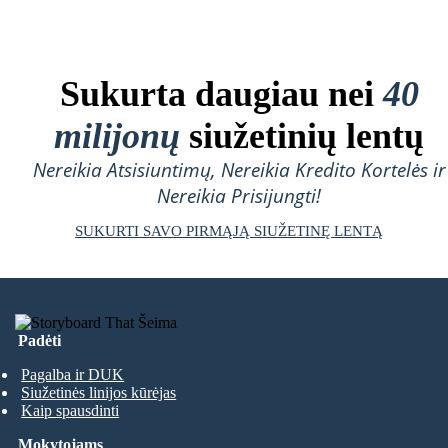
Sukurta daugiau nei
40
milijonų
siužetinių lentų
Nereikia Atsisiuntimų, Nereikia Kredito Kortelės ir
Nereikia Prisijungti!
SUKURTI SAVO PIRMĄJĄ SIUŽETINĘ LENTĄ
Padėti
Pagalba ir DUK
Siužetinės linijos kūrėjas
Kaip spausdinti
Mokytojams