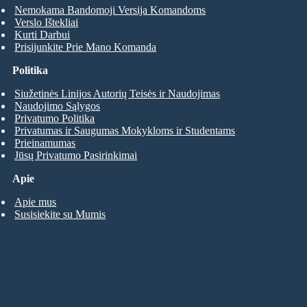
Nemokama Bandomoji Versija Komandoms
Verslo Ištekliai
Kurti Darbui
Prisijunkite Prie Mano Komanda
Politika
Siužetinės Linijos Autorių Teisės ir Naudojimas
Naudojimo Sąlygos
Privatumo Politika
Privatumas ir Saugumas Mokykloms ir Studentams
Prieinamumas
Jūsų Privatumo Pasirinkimai
Apie
Apie mus
Susisiekite su Mumis