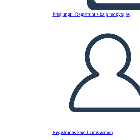
Prisijungti
Registruotis kaip mokytojas
TPCASTT Šablono
Nukopijuokite šią siužetinę lentą
SUKURTI SIUŽETINĘ LENTĄ
PALEISTI SKAIDRIŲ DEMONSTRACIJĄ
SKAITYK MAN
Registruotis kaip fizinis asmuo