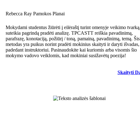
Rebecca Ray Pamokos Planai
Mokydami studentus žiūrėti į eilėraštį turint omenyje veikimo tvarką,
suteikia pagrindą pradėti analizę. TPCASTT reiškia pavadinimą,
parafrazę, konotaciją, požiūrį / toną, pamainą, pavadinimą, temą. Šis
metodas yra puikus norint pradėti mokinius skaityti ir daryti išvadas
padedant instruktoriui. Pasinaudokite kai kuriomis arba visomis šio
mokymo vadovo veiklomis, kad mokiniai susižavėtų poezija!
Skaityti D