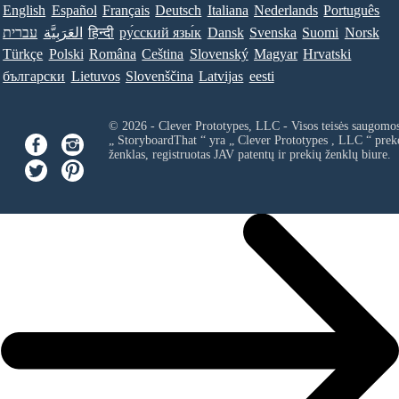
English
Español
Français
Deutsch
Italiana
Nederlands
Português
עברית
العَرَبِيَّة
हिन्दी
ру́сский язы́к
Dansk
Svenska
Suomi
Norsk
Türkçe
Polski
Româna
Ceština
Slovenský
Magyar
Hrvatski
български
Lietuvos
Slovenščina
Latvijas
eesti
© 2026 - Clever Prototypes, LLC - Visos teisės saugomo
„ StoryboardThat “ yra „
Clever Prototypes , LLC
“ prek
ženklas, registruotas JAV patentų ir prekių ženklų biure.