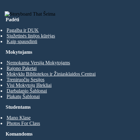
Padėti
Pagalba ir DUK
Siužetinės linijos kūrėjas
Kaip spausdinti
Mokytojams
Nemokama Versija Mokytojams
Rajono Paketai
Mokyklų Bibliotekos ir Žiniasklaidos Centrai
Treniruočių Sesijos
Visi Mokytojų Ištekliai
Darbalapio Šablonai
Plakatų Šablonai
Studentams
Mano Klase
Photos For Class
Komandoms