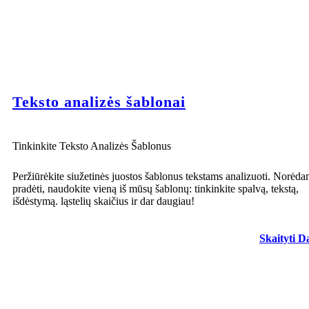
Teksto analizės šablonai
Tinkinkite Teksto Analizės Šablonus
Peržiūrėkite siužetinės juostos šablonus tekstams analizuoti. Norėda
pradėti, naudokite vieną iš mūsų šablonų: tinkinkite spalvą, tekstą,
išdėstymą. ląstelių skaičius ir dar daugiau!
Skaityti D