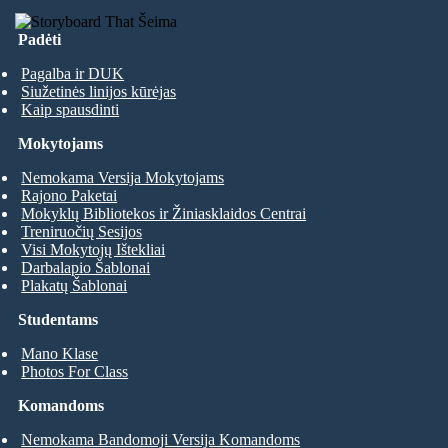
Padėti
Pagalba ir DUK
Siužetinės linijos kūrėjas
Kaip spausdinti
Mokytojams
Nemokama Versija Mokytojams
Rajono Paketai
Mokyklų Bibliotekos ir Žiniasklaidos Centrai
Treniruočių Sesijos
Visi Mokytojų Ištekliai
Darbalapio Šablonai
Plakatų Šablonai
Studentams
Mano Klase
Photos For Class
Komandoms
Nemokama Bandomoji Versija Komandoms