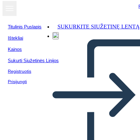
SUKURKITE SIUŽETINĘ LENTĄ
Titulinis Puslapis
Ištekliai
Kainos
Sukurti Siužetinės Linijos
Registruotis
Prisijungti
De Tell-Tale Heart
Woordenschat