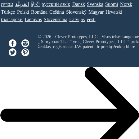
עברית
العَرَبِيَّة
हिन्दी
ру́сский язы́к
Dansk
Svenska
Suomi
Norsk
Türkçe
Polski
Româna
Ceština
Slovenský
Magyar
Hrvatski
български
Lietuvos
Slovenščina
Latvijas
eesti
© 2026 - Clever Prototypes, LLC - Visos teisės saugomo
„ StoryboardThat “ yra „
Clever Prototypes , LLC
“ prek
ženklas, registruotas JAV patentų ir prekių ženklų biure.