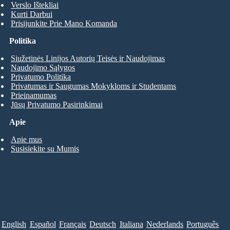
Verslo Ištekliai
Kurti Darbui
Prisijunkite Prie Mano Komanda
Politika
Siužetinės Linijos Autorių Teisės ir Naudojimas
Naudojimo Sąlygos
Privatumo Politika
Privatumas ir Saugumas Mokykloms ir Studentams
Prieinamumas
Jūsų Privatumo Pasirinkimai
Apie
Apie mus
Susisiekite su Mumis
English
Español
Français
Deutsch
Italiana
Nederlands
Português