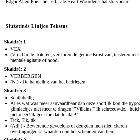
Edgar Allen Poe The Tell-Tale Heart Woordenschat storyboard
Siužetinės Linijos Tekstas
Skaidrė: 1
VEX
(V.) - Om te irriteren, verstoren de gemoedsrust van; teisteren met
mentale agitatie of nood.
Skaidrė: 2
VERBERGEN
(N.) - De handeling van het bedriegen.
Skaidrė: 3
Schijnheilig
Alles wat was meer aanvaardbaar dan deze spot! Ik kon die hypoc
glimlachjes niet meer te dragen! "Villains!" Ik schreeuwde, "huic
niet meer! Ik geef toe dat de akte!"
Tick, Tik, tik
(Adj.) - Bewerende gevoelens of deugden men niet; citeren
overtuigingen of waarden dan het schenden van hen.