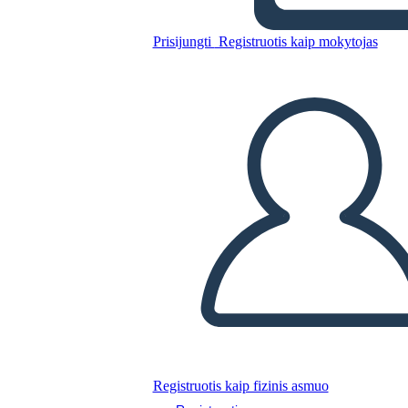
Prisijungti
Registruotis kaip mokytojas
Nukopijuokite šią siužetinę lentą
SUKURTI SIUŽETINĘ LENTĄ
PALEISTI SKAIDRIŲ DEMONSTRACIJĄ
SKAITYK MAN
Registruotis kaip fizinis asmuo