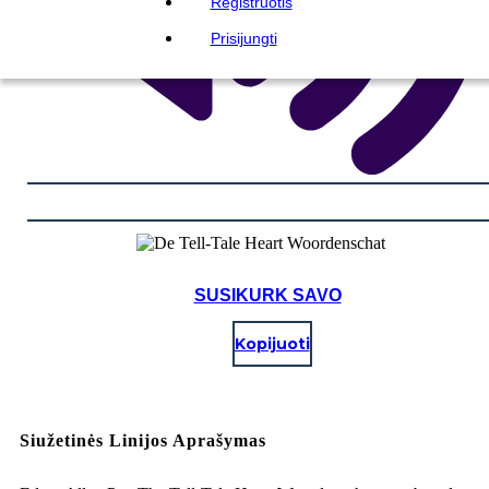
Registruotis
Prisijungti
SUSIKURK SAVO
Kopijuoti
Siužetinės Linijos Aprašymas