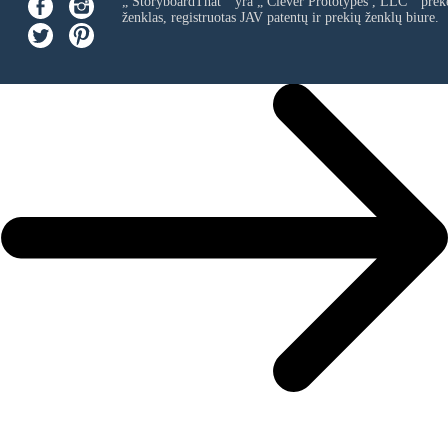
„ StoryboardThat “ yra „
Clever Prototypes , LLC
“ prek
ženklas, registruotas JAV patentų ir prekių ženklų biure.