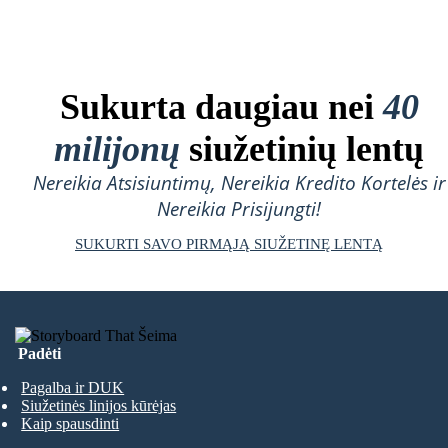
Sukurta daugiau nei
40
milijonų
siužetinių lentų
Nereikia Atsisiuntimų, Nereikia Kredito Kortelės ir
Nereikia Prisijungti!
SUKURTI SAVO PIRMĄJĄ SIUŽETINĘ LENTĄ
Padėti
Pagalba ir DUK
Siužetinės linijos kūrėjas
Kaip spausdinti