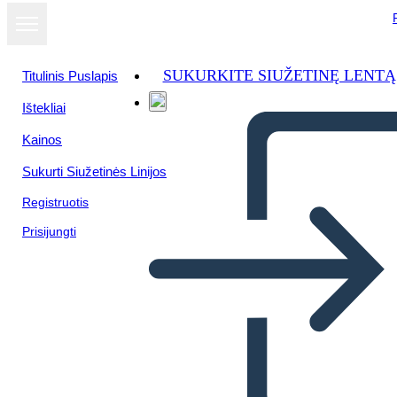
SUKURKITE SIUŽETINĘ LENTĄ
Titulinis Puslapis
Ištekliai
Kainos
Sukurti Siužetinės Linijos
Registruotis
Prisijungti
Zaproszenie 1