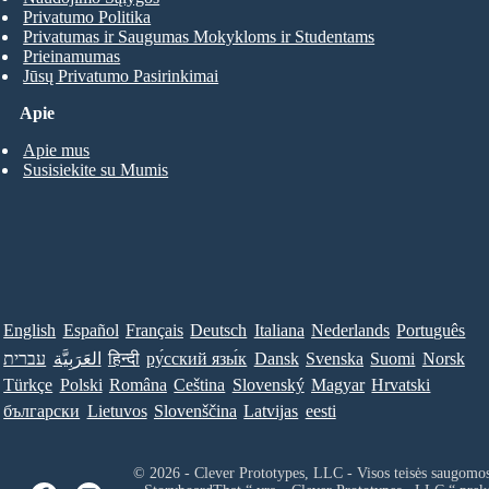
Privatumo Politika
Privatumas ir Saugumas Mokykloms ir Studentams
Prieinamumas
Jūsų Privatumo Pasirinkimai
Apie
Apie mus
Susisiekite su Mumis
English
Español
Français
Deutsch
Italiana
Nederlands
Português
עברית
العَرَبِيَّة
हिन्दी
ру́сский язы́к
Dansk
Svenska
Suomi
Norsk
Türkçe
Polski
Româna
Ceština
Slovenský
Magyar
Hrvatski
български
Lietuvos
Slovenščina
Latvijas
eesti
© 2026 - Clever Prototypes, LLC - Visos teisės saugomo