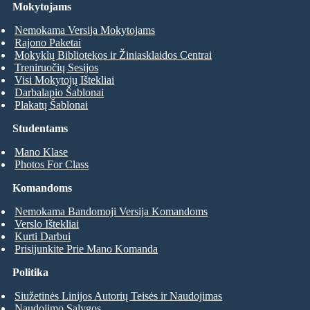
Mokytojams
Nemokama Versija Mokytojams
Rajono Paketai
Mokyklų Bibliotekos ir Žiniasklaidos Centrai
Treniruočių Sesijos
Visi Mokytojų Ištekliai
Darbalapio Šablonai
Plakatų Šablonai
Studentams
Mano Klase
Photos For Class
Komandoms
Nemokama Bandomoji Versija Komandoms
Verslo Ištekliai
Kurti Darbui
Prisijunkite Prie Mano Komanda
Politika
Siužetinės Linijos Autorių Teisės ir Naudojimas
Naudojimo Sąlygos