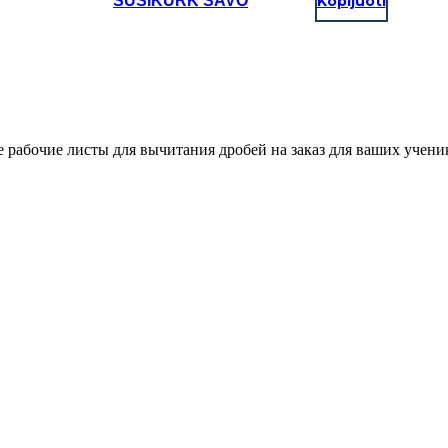
SUSIKURK SAVO
Kopijuoti
 рабочие листы для вычитания дробей на заказ для ваших учени