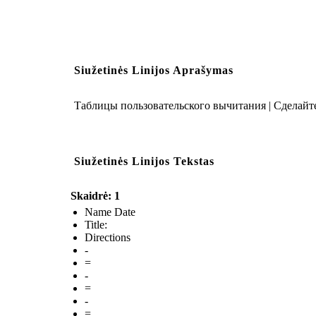
Siužetinės Linijos Aprašymas
Таблицы пользовательского вычитания | Сделайте
Siužetinės Linijos Tekstas
Skaidrė: 1
Name Date
Title:
Directions
-
=
-
=
-
=