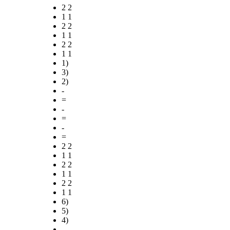
2 2
1 1
2 2
1 1
2 2
1 1
1)
3)
2)
-
=
-
=
-
=
2 2
1 1
2 2
1 1
2 2
1 1
6)
5)
4)
-