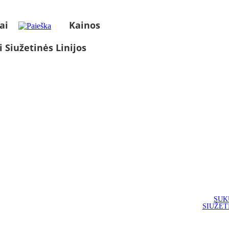
ai
Kainos
i Siužetinės Linijos
SUK
SIUŽET