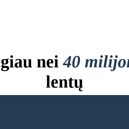
giau nei
40 milij
lentų
, Nereikia Kredito Kortelės ir
INĘ LENTĄ