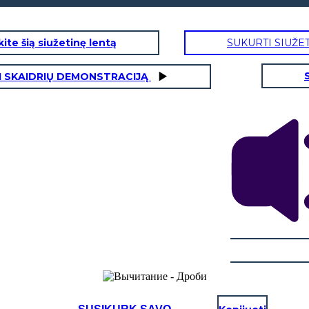
ite šią siužetinę lentą
SUKURTI SIUŽE
I SKAIDRIŲ DEMONSTRACIJĄ