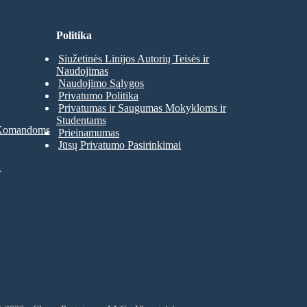
Politika
Siužetinės Linijos Autorių Teisės ir
Naudojimas
Naudojimo Sąlygos
Privatumo Politika
Privatumas ir Saugumas Mokykloms ir
Studentams
 Komandoms
Prieinamumas
Jūsų Privatumo Pasirinkimai
a