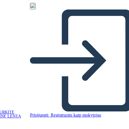
URKITE
Prisijungti
Registruotis kaip mokytojas
INĘ LENTĄ