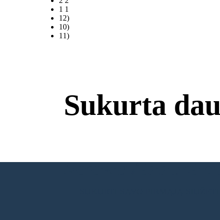
2 2
1 1
12)
10)
11)
Sukurta dau
Nereikia Atsisiuntimų
SUKURTI SAVO PIRMĄJĄ SIUŽET