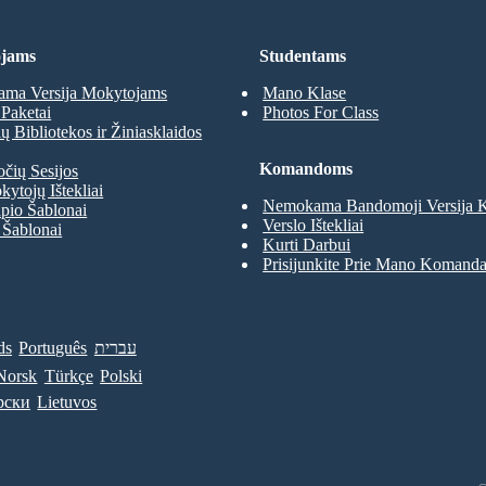
jams
Studentams
ma Versija Mokytojams
Mano Klase
Paketai
Photos For Class
 Bibliotekos ir Žiniasklaidos
Komandoms
očių Sesijos
kytojų Ištekliai
Nemokama Bandomoji Versija
pio Šablonai
Verslo Ištekliai
 Šablonai
Kurti Darbui
Prisijunkite Prie Mano Komand
ds
Português
עברית
Norsk
Türkçe
Polski
рски
Lietuvos