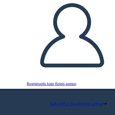
Registruotis kaip fizinis asmuo
Sukurkite Siužetinę Lentą