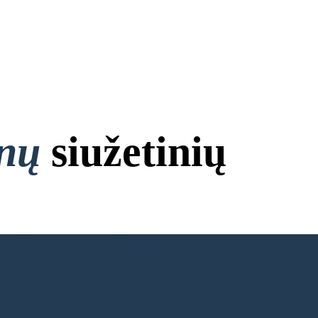
onų
siužetinių
 Nereikia Prisijungti!