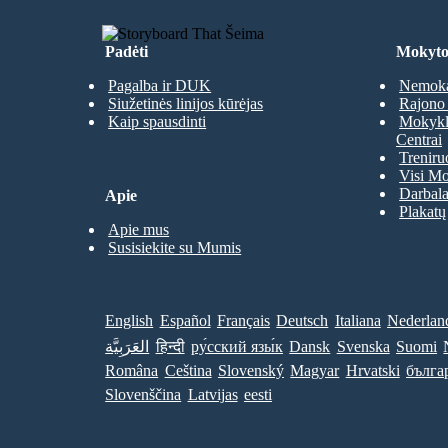
Padėti
Mokyto
Pagalba ir DUK
Nemoka
Siužetinės linijos kūrėjas
Rajono 
Kaip spausdinti
Mokyklų
Centrai
Treniru
Visi Mo
Darbala
Apie
Plakatų
Apie mus
Susisiekite su Mumis
English
Español
Français
Deutsch
Italiana
Nederlan
العَرَبِيَّة
हिन्दी
ру́сский язы́к
Dansk
Svenska
Suomi
Româna
Ceština
Slovenský
Magyar
Hrvatski
бълга
Slovenščina
Latvijas
eesti