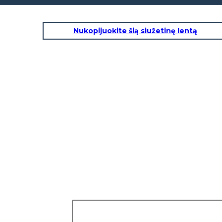
Nukopijuokite šią siužetinę lentą