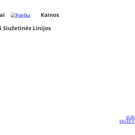
ai
Kainos
i Siužetinės Linijos
SUK
SIUŽET