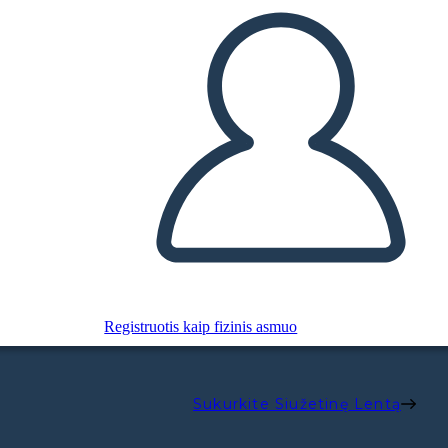
Registruotis kaip fizinis asmuo
Sukurkite Siužetinę Lentą