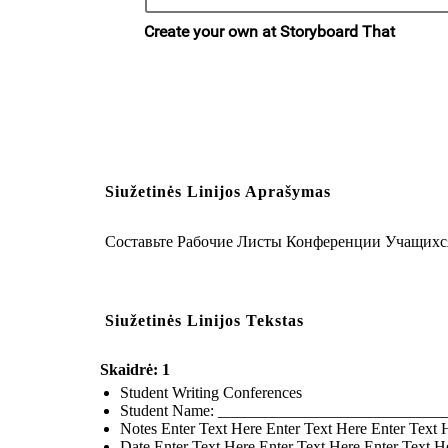
Siužetinės Linijos Aprašymas
Составьте Рабочие Листы Конференции Учащихся
Siužetinės Linijos Tekstas
Skaidrė: 1
Student Writing Conferences
Student Name: ___________________________
Notes Enter Text Here Enter Text Here Enter Text 
Date Enter Text Here Enter Text Here Enter Text H