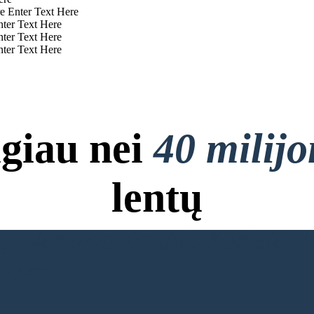
e Enter Text Here
nter Text Here
nter Text Here
nter Text Here
giau nei
40 milij
lentų
, Nereikia Kredito Kortelės ir
INĘ LENTĄ