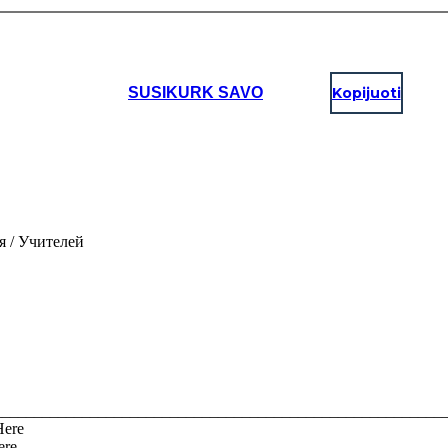
SUSIKURK SAVO
Kopijuoti
 / Учителей
_________________________________________________________
Here
ere