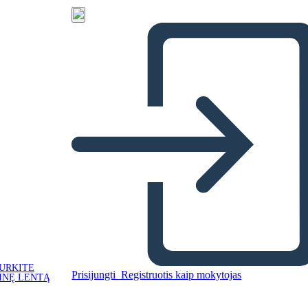
URKITE
Prisijungti
Registruotis kaip mokytojas
INĘ LENTĄ