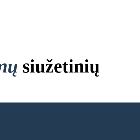
onų
siužetinių
 Nereikia Prisijungti!