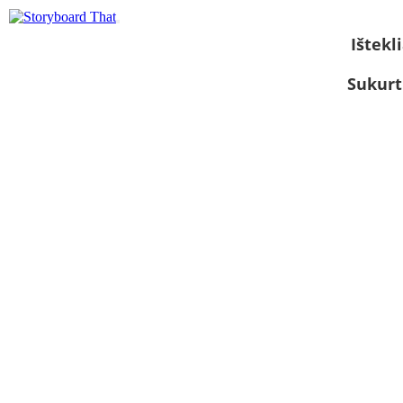
Ištekli
Sukurt
Žiūrėti kaip
skaidrių
demonstraciją