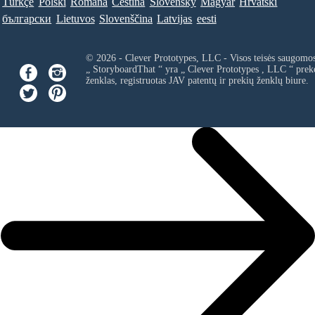
Türkçe
Polski
Româna
Ceština
Slovenský
Magyar
Hrvatski
български
Lietuvos
Slovenščina
Latvijas
eesti
© 2026 - Clever Prototypes, LLC - Visos teisės saugomo
„ StoryboardThat “ yra „
Clever Prototypes , LLC
“ prek
ženklas, registruotas JAV patentų ir prekių ženklų biure.