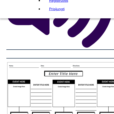
Registruotis
Prisijungti