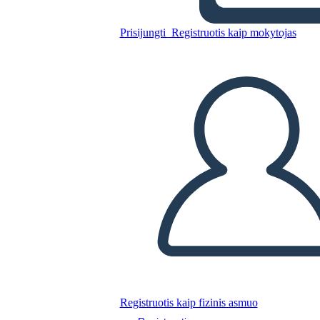
Štvorce Pracovného Listu
Prisijungti
Registruotis kaip mokytojas
Nukopijuokite šią siužetinę lentą
SUKURTI SIUŽETINĘ LENTĄ
PALEISTI SKAIDRIŲ DEMONSTRACIJĄ
SKAITYK MAN
Registruotis kaip fizinis asmuo