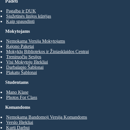
Padėti
Pagalba ir DUK
Siužetinės linijos kūrėjas
Kaip spausdinti
Mokytojams
Nemokama Versija Mokytojams
Rajono Paketai
Mokyklų Bibliotekos ir Žiniasklaidos Centrai
Treniruočių Sesijos
Visi Mokytojų Ištekliai
Darbalapio Šablonai
Plakatų Šablonai
Studentams
Mano Klase
Photos For Class
Komandoms
Nemokama Bandomoji Versija Komandoms
Verslo Ištekliai
Kurti Darbui