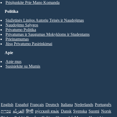
Prisijunkite Prie Mano Komanda
Politika
Siužetinės Linijos Autorių Teisės ir Naudojimas
Naudojimo Sąlygos
Privatumo Politika
Privatumas ir Saugumas Mokykloms ir Studentams
Prieinamumas
Jūsų Privatumo Pasirinkimai
Apie
Apie mus
Susisiekite su Mumis
English
Español
Français
Deutsch
Italiana
Nederlands
Português
עברית
العَرَبِيَّة
हिन्दी
ру́сский язы́к
Dansk
Svenska
Suomi
Norsk