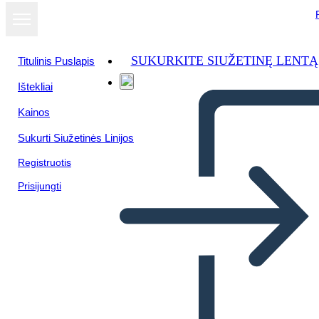
SUKURKITE SIUŽETINĘ LENTĄ
Titulinis Puslapis
Ištekliai
Žiūrėti kaip
Kainos
skaidrių
demonstraciją
Sukurti Siužetinės Linijos
Registruotis
Prisijungti
Časová os Sociálnych Štúdií