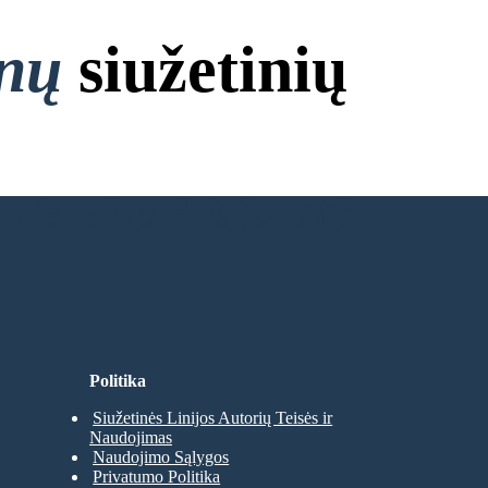
onų
siužetinių
 Nereikia Prisijungti!
Politika
Siužetinės Linijos Autorių Teisės ir
Naudojimas
Naudojimo Sąlygos
Privatumo Politika