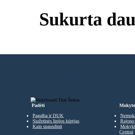
Sukurta dau
Nereikia Atsisiuntimų
SUKURTI SAVO PIRMĄJĄ SIUŽET
Padėti
Mokyto
Pagalba ir DUK
Nemoka
Siužetinės linijos kūrėjas
Rajono 
Kaip spausdinti
Mokyklų
Centrai