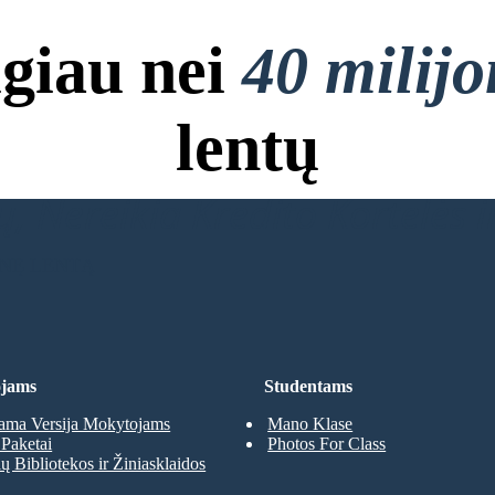
giau nei
40 milij
lentų
, Nereikia Kredito Kortelės ir
INĘ LENTĄ
jams
Studentams
ma Versija Mokytojams
Mano Klase
Paketai
Photos For Class
 Bibliotekos ir Žiniasklaidos