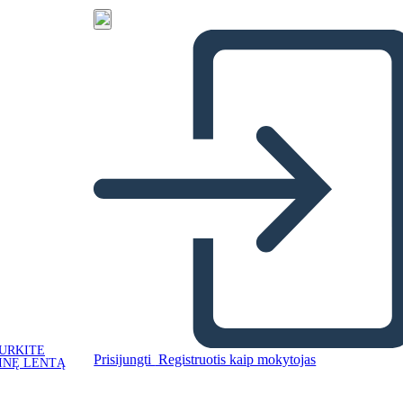
URKITE
Prisijungti
Registruotis kaip mokytojas
INĘ LENTĄ