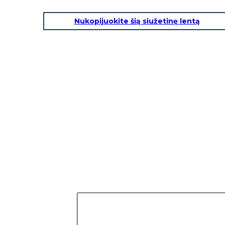
Nukopijuokite šią siužetinę lentą