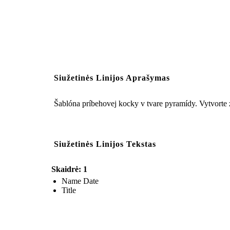
Siužetinės Linijos Aprašymas
Šablóna príbehovej kocky v tvare pyramídy. Vytvorte zá
Siužetinės Linijos Tekstas
Skaidrė: 1
Name Date
Title