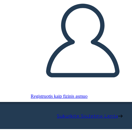
Registruotis kaip fizinis asmuo
Sukurkite Siužetinę Lentą