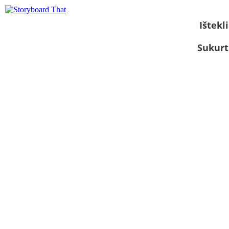
Ištekli
Sukurt
Žiūrėti kaip
skaidrių
demonstraciją