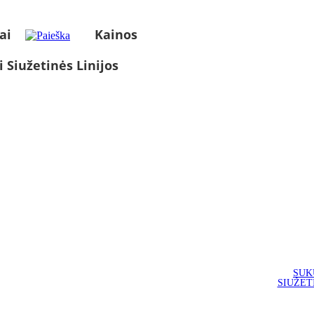
ai
Kainos
i Siužetinės Linijos
SUK
SIUŽET