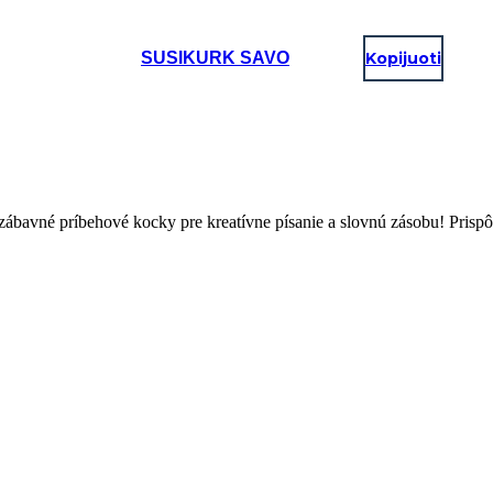
SUSIKURK SAVO
Kopijuoti
bavné príbehové kocky pre kreatívne písanie a slovnú zásobu! Prispôsobt