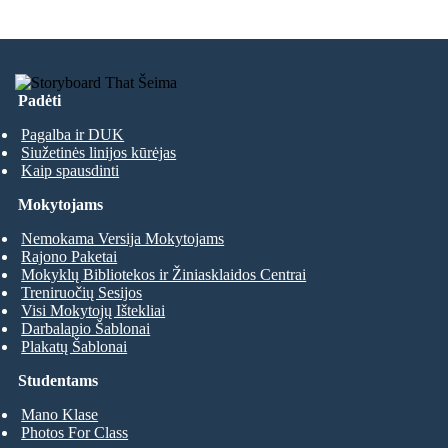
Padėti
Pagalba ir DUK
Siužetinės linijos kūrėjas
Kaip spausdinti
Mokytojams
Nemokama Versija Mokytojams
Rajono Paketai
Mokyklų Bibliotekos ir Žiniasklaidos Centrai
Treniruočių Sesijos
Visi Mokytojų Ištekliai
Darbalapio Šablonai
Plakatų Šablonai
Studentams
Mano Klase
Photos For Class