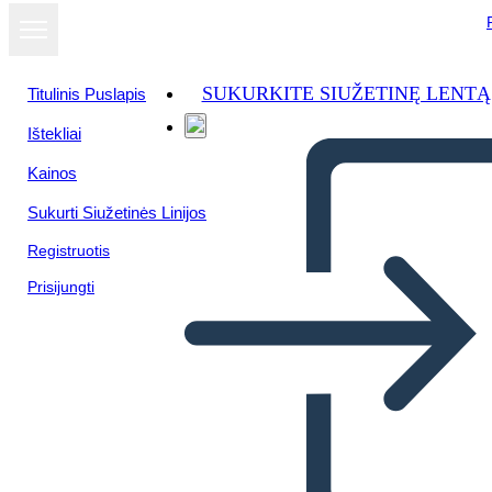
SUKURKITE SIUŽETINĘ LENTĄ
Titulinis Puslapis
Ištekliai
Kainos
Sukurti Siužetinės Linijos
Registruotis
Prisijungti
Šablóna Mini Persona