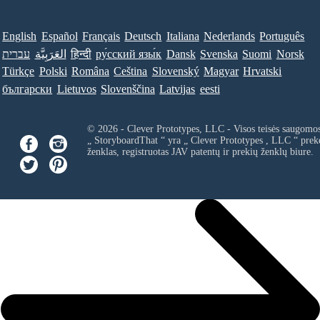
English
Español
Français
Deutsch
Italiana
Nederlands
Português
עברית
العَرَبِيَّة
हिन्दी
ру́сский язы́к
Dansk
Svenska
Suomi
Norsk
Türkçe
Polski
Româna
Ceština
Slovenský
Magyar
Hrvatski
български
Lietuvos
Slovenščina
Latvijas
eesti
© 2026 - Clever Prototypes, LLC - Visos teisės saugomo
„ StoryboardThat “ yra „
Clever Prototypes , LLC
“ prek
ženklas, registruotas JAV patentų ir prekių ženklų biure.