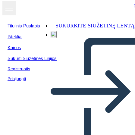
SUKURKITE SIUŽETINĘ LENTĄ
Titulinis Puslapis
Ištekliai
Žiūrėti kaip
Kainos
skaidrių
demonstraciją
Sukurti Siužetinės Linijos
Registruotis
Prisijungti
Schránka s Návrhmi
Nápadov