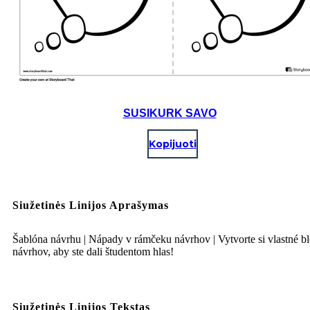
SUSIKURK SAVO
Kopijuoti
Siužetinės Linijos Aprašymas
Šablóna návrhu | Nápady v rámčeku návrhov | Vytvorte si vlastné b
návrhov, aby ste dali študentom hlas!
Siužetinės Linijos Tekstas