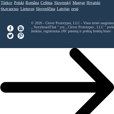
Türkçe
Polski
Româna
Ceština
Slovenský
Magyar
Hrvatski
български
Lietuvos
Slovenščina
Latvijas
eesti
© 2026 - Clever Prototypes, LLC - Visos teisės saugomo
„ StoryboardThat “ yra „
Clever Prototypes , LLC
“ prek
ženklas, registruotas JAV patentų ir prekių ženklų biure.