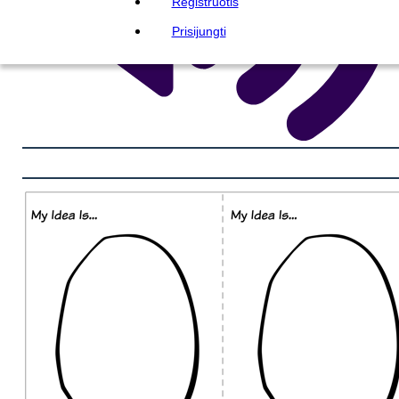
Registruotis
Prisijungti