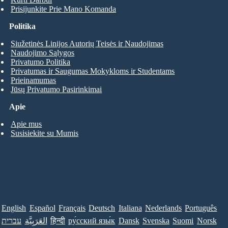
Prisijunkite Prie Mano Komanda
Politika
Siužetinės Linijos Autorių Teisės ir Naudojimas
Naudojimo Sąlygos
Privatumo Politika
Privatumas ir Saugumas Mokykloms ir Studentams
Prieinamumas
Jūsų Privatumo Pasirinkimai
Apie
Apie mus
Susisiekite su Mumis
English
Español
Français
Deutsch
Italiana
Nederlands
Português
עברית
العَرَبِيَّة
हिन्दी
ру́сский язы́к
Dansk
Svenska
Suomi
Norsk