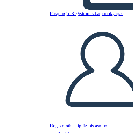
Prisijungti
Registruotis kaip mokytojas
Nukopijuokite šią siužetinę lentą
SUKURTI SIUŽETINĘ LENTĄ
PALEISTI SKAIDRIŲ DEMONSTRACIJĄ
SKAITYK MAN
Registruotis kaip fizinis asmuo