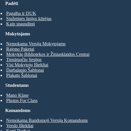
Padėti
Pagalba ir DUK
Siužetinės linijos kūrėjas
Kaip spausdinti
Mokytojams
Nemokama Versija Mokytojams
Rajono Paketai
Mokyklų Bibliotekos ir Žiniasklaidos Centrai
Treniruočių Sesijos
Visi Mokytojų Ištekliai
Darbalapio Šablonai
Plakatų Šablonai
Studentams
Mano Klase
Photos For Class
Komandoms
Nemokama Bandomoji Versija Komandoms
Verslo Ištekliai
Kurti Darbui