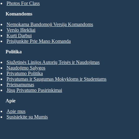
Photos For Class
Komandoms
Nemokama Bandomoji Versija Komandoms
Verslo Ištekliai
Kurti Darbui
Prisijunkite Prie Mano Komanda
Politika
Siužetinės Linijos Autorių Teisės ir Naudojimas
Naudojimo Sąlygos
Privatumo Politika
Privatumas ir Saugumas Mokykloms ir Studentams
Prieinamumas
Jūsų Privatumo Pasirinkimai
Apie
Apie mus
Susisiekite su Mumis