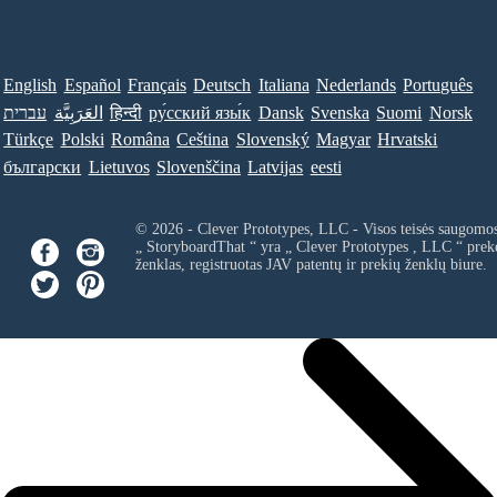
English
Español
Français
Deutsch
Italiana
Nederlands
Português
עברית
العَرَبِيَّة
हिन्दी
ру́сский язы́к
Dansk
Svenska
Suomi
Norsk
Türkçe
Polski
Româna
Ceština
Slovenský
Magyar
Hrvatski
български
Lietuvos
Slovenščina
Latvijas
eesti
© 2026 - Clever Prototypes, LLC - Visos teisės saugomo
„ StoryboardThat “ yra „
Clever Prototypes , LLC
“ prek
ženklas, registruotas JAV patentų ir prekių ženklų biure.