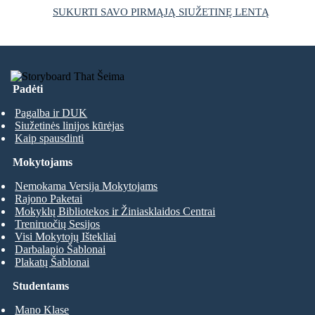
SUKURTI SAVO PIRMĄJĄ SIUŽETINĘ LENTĄ
Padėti
Pagalba ir DUK
Siužetinės linijos kūrėjas
Kaip spausdinti
Mokytojams
Nemokama Versija Mokytojams
Rajono Paketai
Mokyklų Bibliotekos ir Žiniasklaidos Centrai
Treniruočių Sesijos
Visi Mokytojų Ištekliai
Darbalapio Šablonai
Plakatų Šablonai
Studentams
Mano Klase