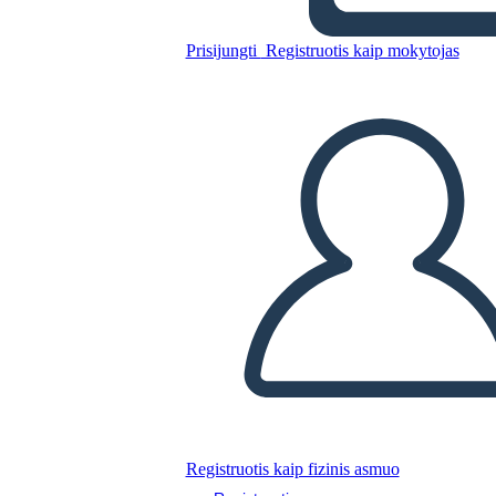
Prisijungti
Registruotis kaip mokytojas
Nukopijuokite šią siužetinę lentą
SUKURTI SIUŽETINĘ LENTĄ
PALEISTI SKAIDRIŲ DEMONSTRACIJĄ
SKAITYK MAN
Registruotis kaip fizinis asmuo